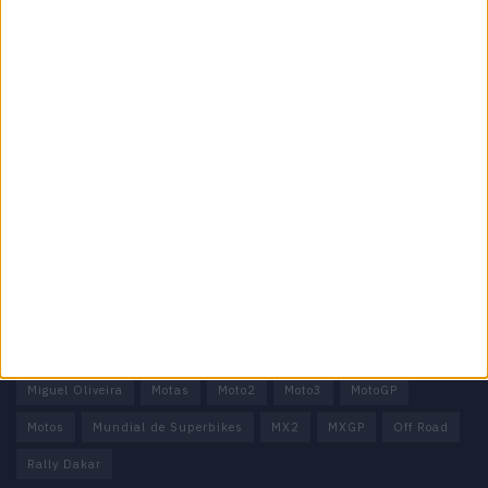
Informação importante
Ficha técnica
Estatuto editorial
Política de privacidade
Termos e condições
Informação Legal
Como anunciar
Tags
Miguel Oliveira
Motas
Moto2
Moto3
MotoGP
Motos
Mundial de Superbikes
MX2
MXGP
Off Road
Rally Dakar