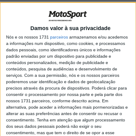
CN Motocross, Aveiras de Baixo: Bruna
Antunes vence MX Feminino, Leonardo e
Salustiano dominam MX85 e MX50
Damos valor à sua privacidade
POR
JORGE RÓ JR.
10 ABRIL, 2024
0
Nós e os nossos 1731
parceiros
armazenamos e/ou acedemos
CN Motocross: Aveiras de Baixo é palco
a informações num dispositivo, como cookies, e processamos
das classes MX Feminino, MX85 e MX50
dados pessoais, como identificadores únicos e informações
POR
JORGE RÓ JR.
5 ABRIL, 2024
0
padrão enviadas por um dispositivo para publicidade e
conteúdos personalizados, medição de publicidade e
CR MX Ribatejo, Carvoeira: Condições
conteúdos, pesquisa de audiências e desenvolvimento de
difíceis não impediram emoções fortes
serviços.
Com a sua permissão, nós e os nossos parceiros
POR
JORGE RÓ JR.
6 MARÇO, 2024
0
poderemos usar identificação e dados de geolocalização
precisos através da procura de dispositivos. Poderá clicar para
CN Motocross, MX65/MX50, Carvoeira:
consentir o processamento por nossa parte e pela parte dos
Triunfos de Guilherme Gomes e Lucas
nossos 1731 parceiros, conforme descrito acima. Em
Araújo
alternativa, pode aceder a informações mais pormenorizadas e
POR
JORGE RÓ JR.
26 FEVEREIRO, 2024
0
alterar as suas preferências antes de consentir ou recusar o
consentimento.
Tenha em atenção que algum processamento
CN Motocross, Carvoeira, MX50: Edgar
dos seus dados pessoais poderá não exigir o seu
Póvoa campeão invicto!
consentimento, mas que tem o direito de se opor a esse