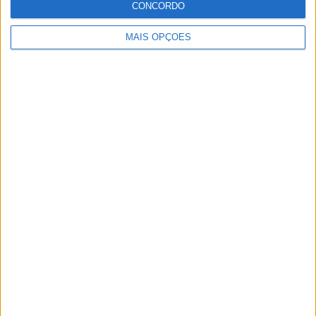
CONCORDO
ter vaga em 2026
28 AGOSTO, 2025
MAIS OPÇÕES
MotoGP: Paolo Campinoti (Pramac) faz
revelações ‘desconfortáveis’ sobre Marc
Márquez
16 OUTUBRO, 2025
MotoGP: Toprak Razgatlioglu ‘muito
superior’ a Miguel Oliveira
29 DEZEMBRO, 2025
Sobre
Especialistas em Motos, MotoGP, MXGP, Enduro, SuperBikes,
Motocross, Trial