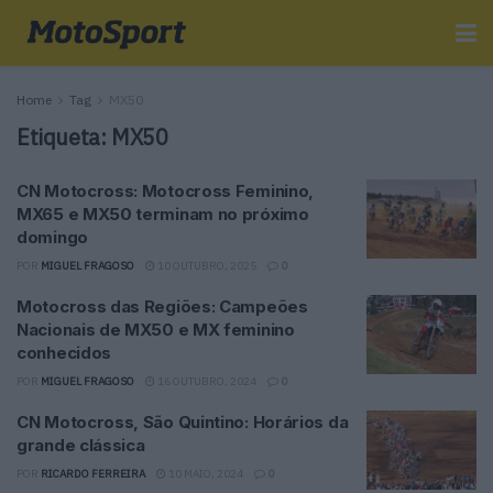
Home
Tag
MX50
Etiqueta:
MX50
CN Motocross: Motocross Feminino,
MX65 e MX50 terminam no próximo
domingo
POR
MIGUEL FRAGOSO
10 OUTUBRO, 2025
0
Motocross das Regiões: Campeões
Nacionais de MX50 e MX feminino
conhecidos
POR
MIGUEL FRAGOSO
16 OUTUBRO, 2024
0
CN Motocross, São Quintino: Horários da
grande clássica
POR
RICARDO FERREIRA
10 MAIO, 2024
0