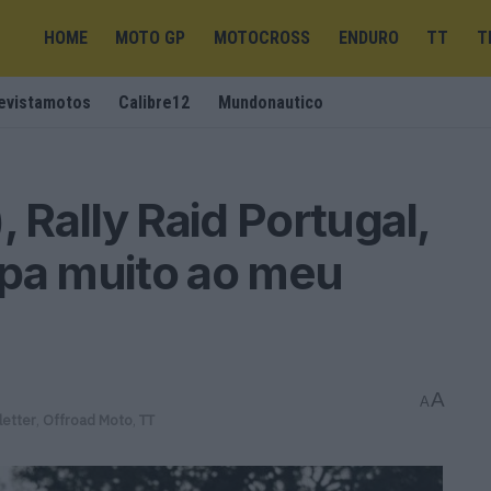
HOME
MOTO GP
MOTOCROSS
ENDURO
TT
T
evistamotos
Calibre12
Mundonautico
, Rally Raid Portugal,
apa muito ao meu
A
A
etter
,
Offroad Moto
,
TT