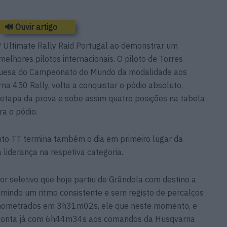
🔊 Ouvir artigo
 Ultimate Rally Raid Portugal ao demonstrar um
elhores pilotos internacionais. O piloto de Torres
uguesa do Campeonato do Mundo da modalidade aos
 450 Rally, volta a conquistar o pódio absoluto,
ra etapa da prova e sobe assim quatro posições na tabela
ra o pódio.
to TT termina também o dia em primeiro lugar da
 liderança na respetiva categoria.
or seletivo que hoje partiu de Grândola com destino a
rimindo um ritmo consistente e sem registo de percalços
onometrados em 3h31m02s, ele que neste momento, e
, conta já com 6h44m34s aos comandos da Husqvarna