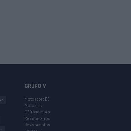
GRUPO V
Motosport ES
o2
Motomais
Offroad moto
Revistacarros
Revistamotos
r