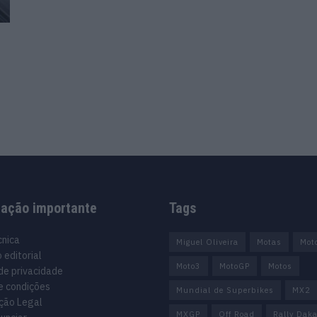
mação importante
Tags
cnica
Miguel Oliveira
Motas
Mot
 editorial
Moto3
MotoGP
Motos
 de privacidade
e condições
Mundial de Superbikes
MX2
ção Legal
MXGP
Off Road
Rally Daka