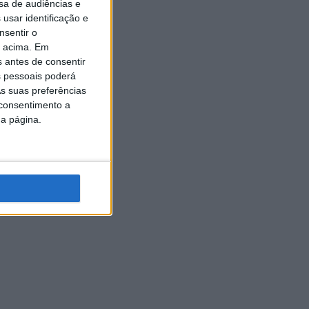
sa de audiências e
usar identificação e
nsentir o
o acima. Em
s antes de consentir
 pessoais poderá
s suas preferências
 consentimento a
da página.