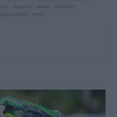
anho
Husqvarna
Mação
MomentoTT
aterra de Magos
W2RC