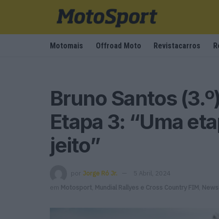
Motomais
Offroad Moto
Revistacarros
R
Bruno Santos (3.º)
Etapa 3: “Uma et
jeito”
por
Jorge Ró Jr.
5 Abril, 2024
em
Motosport
,
Mundial Rallyes e Cross Country FIM
,
Newsl