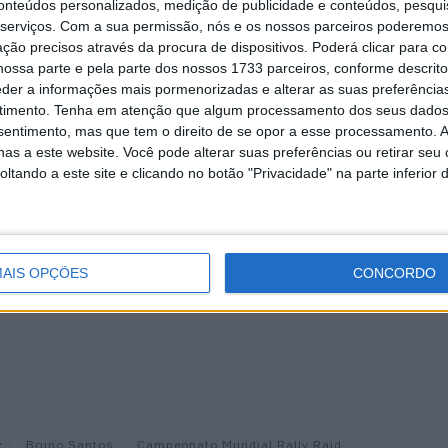
conteúdos personalizados, medição de publicidade e conteúdos, pesqui
á localizado o bivouac. Teremos de fazer uma
serviços.
Com a sua permissão, nós e os nossos parceiros poderemos 
nte de três horas e amanhã estaremos a percorrer as
ção precisos através da procura de dispositivos. Poderá clicar para co
ossa parte e pela parte dos nossos 1733 parceiros, conforme descrit
a como hoje. Estou muito contente com o resultado.
eder a informações mais pormenorizadas e alterar as suas preferência
melhores pilotos, está totalmente dentro dos meus
timento.
Tenha em atenção que algum processamento dos seus dados
 desta etapa que foi a mais longa desta edição de estreia
nsentimento, mas que tem o direito de se opor a esse processamento. A
l, com 615 km.
as a este website. Você pode alterar suas preferências ou retirar seu
tando a este site e clicando no botão "Privacidade" na parte inferior 
última etapa da prova organizada pelo ACP –
to setor seletivo que irá trazer a comitiva de Badajoz
1km, a compreender 288km de ligação e 253Km
AIS OPÇÕES
CONCORDO
z
Bruno Santos
Campeonato Mundial Rally Raid