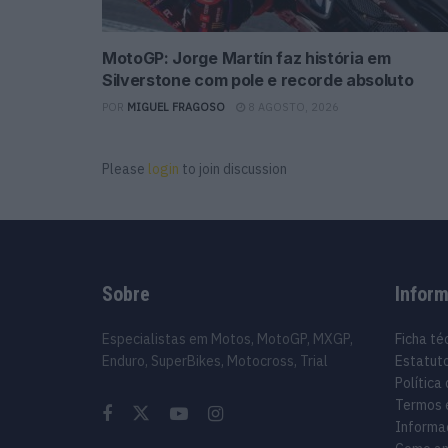
MotoGP: Jorge Martín faz história em
Silverstone com pole e recorde absoluto
POR
MIGUEL FRAGOSO
8 AGOSTO, 2026
Please
login
to join discussion
Sobre
Infor
Especialistas em Motos, MotoGP, MXGP,
Ficha té
Enduro, SuperBikes, Motocross, Trial
Estatuto
Política
Termos 
Informa