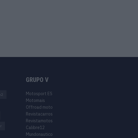
GRUPO V
Motosport ES
o2
Motomais
Offroad moto
Revistacarros
Revistamotos
r
Calibre12
Mundonautico