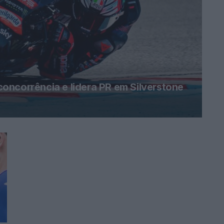
oncorrência e lidera PR em Silverstone