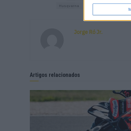
Husqvarna
Miguel Castro
SS1
M
Jorge Ró Jr.
Artigos relacionados