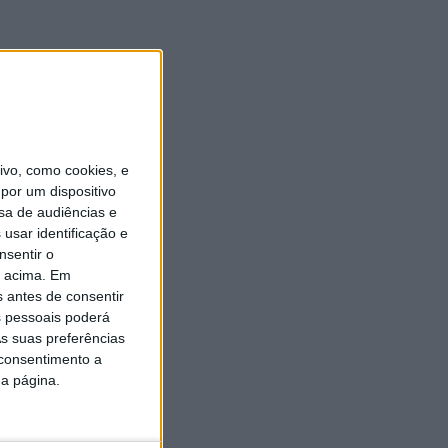
vo, como cookies, e
por um dispositivo
sa de audiências e
usar identificação e
nsentir o
o acima. Em
s antes de consentir
 pessoais poderá
s suas preferências
 consentimento a
da página.