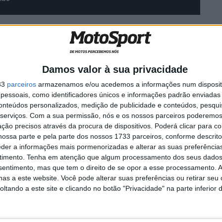
Damos valor à sua privacidade
33
parceiros
armazenamos e/ou acedemos a informações num dispositi
essoais, como identificadores únicos e informações padrão enviadas 
conteúdos personalizados, medição de publicidade e conteúdos, pesqui
ecchi
MotoGP: Jack Miller
serviços.
Com a sua permissão, nós e os nossos parceiros poderemos 
 lidera
compara Yamaha R1 a uma
ção precisos através da procura de dispositivos. Poderá clicar para co
Moto3 e aproxima-se do
ossa parte e pela parte dos nossos 1733 parceiros, conforme descrit
WorldSBK
eder a informações mais pormenorizadas e alterar as suas preferência
7 AGOSTO, 2026
timento.
Tenha em atenção que algum processamento dos seus dados
nsentimento, mas que tem o direito de se opor a esse processamento. A
as a este website. Você pode alterar suas preferências ou retirar seu
tando a este site e clicando no botão "Privacidade" na parte inferior 
eja
Campeonato Nacional Todo-o-Terreno
CNTT 2023