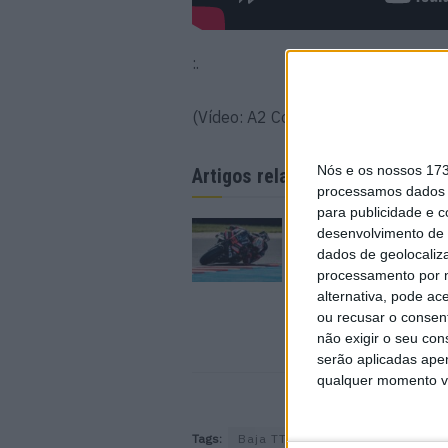
:.
(Vídeo: A2 Comunicação)
Nós e os nossos 17
Artigos relacionados
processamos dados p
para publicidade e 
MotoGP: Marco Bezz
desenvolvimento de 
bate a concorrência e
dados de geolocaliza
PR em Silverstone
processamento por n
7 AGOSTO, 2026
alternativa, pode ac
ou recusar o consen
não exigir o seu co
serão aplicadas apen
qualquer momento vol
Tags:
Baja TT Montes Alentejanos
B