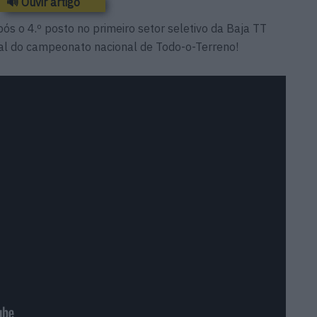
🔊 Ouvir artigo
ós o 4.º posto no primeiro setor seletivo da Baja TT
al do campeonato nacional de Todo-o-Terreno!