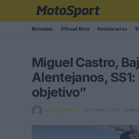
Motomais
Offroad Moto
Revistacarros
R
Miguel Castro, Ba
Alentejanos, SS1: 
objetivo”
por
Jorge Ró Jr.
25 Fevereiro, 2023
em
Moto