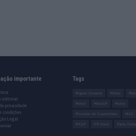
mação importante
Tags
cnica
Miguel Oliveira
Motas
Mot
 editorial
Moto3
MotoGP
Motos
 de privacidade
e condições
Mundial de Superbikes
MX2
ção Legal
MXGP
Off Road
Rally Daka
unciar