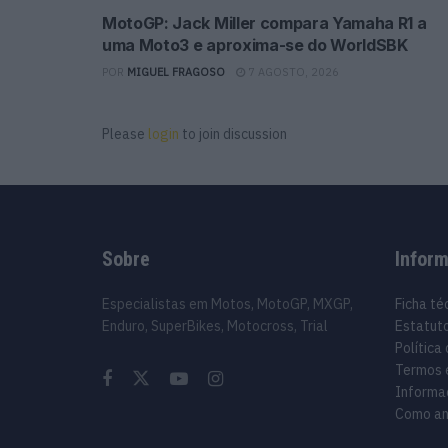
MotoGP: Jack Miller compara Yamaha R1 a
uma Moto3 e aproxima-se do WorldSBK
POR
MIGUEL FRAGOSO
7 AGOSTO, 2026
Please
login
to join discussion
Sobre
Infor
Especialistas em Motos, MotoGP, MXGP,
Ficha té
Enduro, SuperBikes, Motocross, Trial
Estatuto
Política
Termos 
Informa
Como an