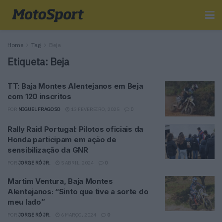
Home
Tag
Beja
Etiqueta:
Beja
TT: Baja Montes Alentejanos em Beja
com 120 inscritos
POR
MIGUEL FRAGOSO
13 FEVEREIRO, 2025
0
Rally Raid Portugal: Pilotos oficiais da
Honda participam em ação de
sensibilização da GNR
POR
JORGE RÓ JR.
5 ABRIL, 2024
0
Martim Ventura, Baja Montes
Alentejanos: “Sinto que tive a sorte do
meu lado”
POR
JORGE RÓ JR.
6 MARÇO, 2024
0