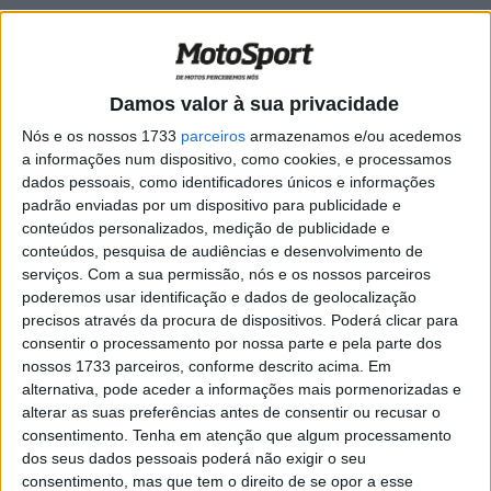
António Maio, Baja Montes Alentejanos:
“Só com muita sorte consegui cortar a
meta”
POR
JORGE RÓ JR.
6 MARÇO, 2024
0
Damos valor à sua privacidade
Nós e os nossos 1733
parceiros
armazenamos e/ou acedemos
Gonçalo Amaral, Baja Montes
a informações num dispositivo, como cookies, e processamos
Alentejanos: “Fiquei um pouco aquém
dados pessoais, como identificadores únicos e informações
dos meus objetivos”
padrão enviadas por um dispositivo para publicidade e
POR
JORGE RÓ JR.
6 MARÇO, 2024
0
conteúdos personalizados, medição de publicidade e
conteúdos, pesquisa de audiências e desenvolvimento de
Bruno Santos, Baja Montes Alentejanos:
serviços.
Com a sua permissão, nós e os nossos parceiros
“Foi muito bom ficar no pódio”
poderemos usar identificação e dados de geolocalização
POR
JORGE RÓ JR.
7 MARÇO, 2024
0
precisos através da procura de dispositivos. Poderá clicar para
consentir o processamento por nossa parte e pela parte dos
Salvador Amaral, Baja Montes
nossos 1733 parceiros, conforme descrito acima. Em
Alentejanos: “Fim-de-semana agridoce”
alternativa, pode aceder a informações mais pormenorizadas e
POR
JORGE RÓ JR.
6 MARÇO, 2024
0
alterar as suas preferências antes de consentir ou recusar o
consentimento.
Tenha em atenção que algum processamento
David Megre, Baja Montes Alentejanos:
dos seus dados pessoais poderá não exigir o seu
“Não era de todo o arranque do
consentimento, mas que tem o direito de se opor a esse
campeonato que pretendia”