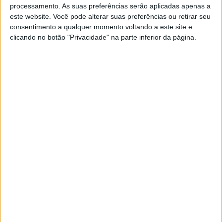
processamento. As suas preferências serão aplicadas apenas a
POR
JORGE RÓ JR.
6 MARÇO, 2024
0
este website. Você pode alterar suas preferências ou retirar seu
consentimento a qualquer momento voltando a este site e
CNTT: ESC Online Baja TT Montes
clicando no botão "Privacidade" na parte inferior da página.
Alentejanos 2024 foi um sucesso
POR
JORGE RÓ JR.
6 MARÇO, 2024
0
António Maio, Baja Montes Alentejanos:
“Sentimento de frustração”
POR
JORGE RÓ JR.
3 MARÇO, 2024
0
Martim Ventura, Baja Montes
Alentejanos: “Fantástico sair daqui com
uma vitória”
POR
JORGE RÓ JR.
3 MARÇO, 2024
0
Baja Montes Alentejanos, Final: Triunfo
de Martim Ventura na abertura do CNTT
POR
JORGE RÓ JR.
3 MARÇO, 2024
0
Baja Montes Alentejanos, Etapa 1: António
Maio na liderança