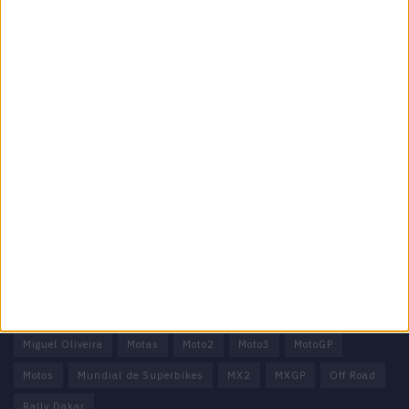
Motocross, Trial
Informação importante
Ficha técnica
Estatuto editorial
Política de privacidade
Termos e condições
Informação Legal
Como anunciar
Tags
Miguel Oliveira
Motas
Moto2
Moto3
MotoGP
Motos
Mundial de Superbikes
MX2
MXGP
Off Road
Rally Dakar