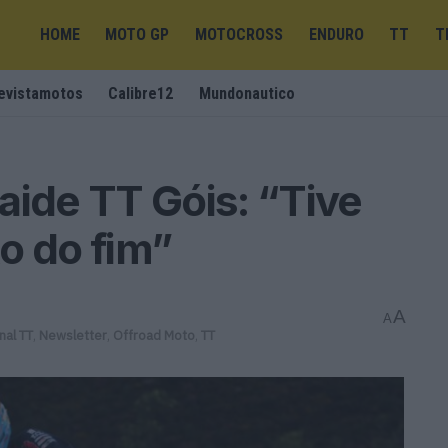
HOME
MOTO GP
MOTOCROSS
ENDURO
TT
T
evistamotos
Calibre12
Mundonautico
aide TT Góis: “Tive
o do fim”
A
A
nal TT
,
Newsletter
,
Offroad Moto
,
TT