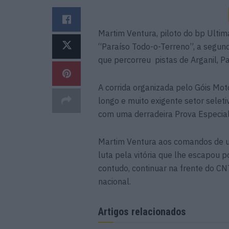
Martim Ventura, piloto do bp Ulti
“Paraíso Todo-o-Terreno”, a segu
que percorreu pistas de Arganil, P
A corrida organizada pelo Góis Mo
longo e muito exigente setor sele
com uma derradeira Prova Especia
Martim Ventura aos comandos de um
luta pela vitória que lhe escapou p
contudo, continuar na frente do 
nacional.
Artigos relacionados