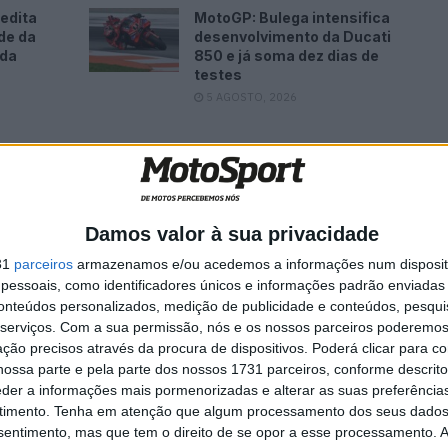
edita
MotoGP: Bulega intensifica
de da
desenvolvimento da Ducati
ada
850 e já soma dez dias de
testes
5 AGOSTO, 2026
 para tentar ganhar sempre e desta vez isso não foi
Damos valor à sua privacidade
a ao segundo onde a presença do Diogo Ventura foi
31
parceiros
armazenamos e/ou acedemos a informações num dispositi
a para mim e nem todas as opções feitas para esta
essoais, como identificadores únicos e informações padrão enviadas 
 disso estou contente com a evolução. Tive uma
conteúdos personalizados, medição de publicidade e conteúdos, pesqui
serviços.
Com a sua permissão, nós e os nossos parceiros poderemos 
e poderá ter tirado a vitória, mas as corridas são
ção precisos através da procura de dispositivos. Poderá clicar para co
ovem do bp Ultimate Adventure Team.
ossa parte e pela parte dos nossos 1731 parceiros, conforme descrit
eder a informações mais pormenorizadas e alterar as suas preferência
ção dentro de dias, na jornada portuguesa do
timento.
Tenha em atenção que algum processamento dos seus dados
nsentimento, mas que tem o direito de se opor a esse processamento. A
e Rally-Raid Portugal que começa já no próximo dia 3