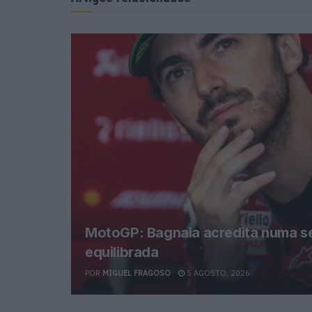
MotoGP: Bagnaia acredita numa s
equilibrada
POR
MIGUEL FRAGOSO
5 AGOSTO, 2026