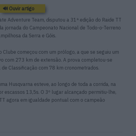
🔊 Ouvir artigo
mate Adventure Team, disputou a 31ª edição do Raide TT
nda jornada do Campeonato Nacional de Todo-o-Terreno
ampilhosa da Serra e Góis.
to Clube começou com um prólogo, a que se seguiu um
tivo com 273 km de extensão. A prova completou-se
l de Classificação com 78 km cronometrados.
a Husqvarna esteve, ao longo de toda a corrida, na
or escassos 13,5s. O 3º lugar alcançado permitiu-lhe,
CNTT agora em igualdade pontual com o campeão