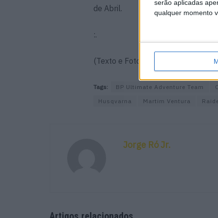
serão aplicadas apen
de Abril.
qualquer momento vol
:.
(Texto e Foto: A2 Comunicação)
M
Tags:
BP Ultimate Adventure Team
Husqvarna
Martim Ventura
Raid
Jorge Ró Jr.
Artigos relacionados