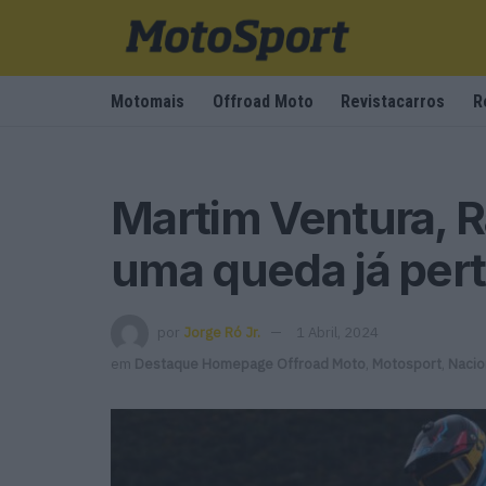
Motomais
Offroad Moto
Revistacarros
R
Martim Ventura, R
uma queda já pert
por
Jorge Ró Jr.
1 Abril, 2024
em
Destaque Homepage Offroad Moto
,
Motosport
,
Nacio