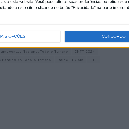
as a este website. Você pode alterar suas preferências ou retirar seu
tando a este site e clicando no botão "Privacidade" na parte inferior 
AIS OPÇÕES
CONCORDO
Campeonato Nacional Todo-o-Terreno
CNTT 2024
e Paraíso do Todo-o-Terreno
Raide TT Góis
TT3