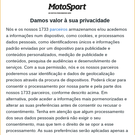
Terreno” 2024 arrancou com um prólogo logo seguido
de um longo setor seletivo com 273 km de extensão, um
percurso que utilizou pistas serranas dos concelhos de
Damos valor à sua privacidade
Góis, Pampilhosa da Serra e Arganil.
Nós e os nossos 1733
parceiros
armazenamos e/ou acedemos
a informações num dispositivo, como cookies, e processamos
MOTO: Vitória do outsider Diogo
dados pessoais, como identificadores únicos e informações
padrão enviadas por um dispositivo para publicidade e
Ventura
conteúdos personalizados, medição de publicidade e
conteúdos, pesquisa de audiências e desenvolvimento de
Nas motos travou-se uma luta extremamente aguerrida
serviços.
Com a sua permissão, nós e os nossos parceiros
pela primeira posição que envolveu nada menos do que
poderemos usar identificação e dados de geolocalização
precisos através da procura de dispositivos. Poderá clicar para
quatro pilotos. A Martim Ventura, António Maio e Bruno
consentir o processamento por nossa parte e pela parte dos
Santos, os pilotos que subiram ao pódio na etapa
nossos 1733 parceiros, conforme descrito acima. Em
inaugural, juntou-se o piloto local Diogo Ventura, anterior
alternativa, pode aceder a informações mais pormenorizadas e
vencedor desta competição beirã que começou por ser o
alterar as suas preferências antes de consentir ou recusar o
consentimento.
Tenha em atenção que algum processamento
mais rápido no prólogo com a sua Beta. No decorrer de
dos seus dados pessoais poderá não exigir o seu
SS1 passaram pelo comando Bruno Santos em
consentimento, mas que tem o direito de se opor a esse
Husqvarna , António Maio em Yamaha e Diogo Ventura
processamento. As suas preferências serão aplicadas apenas a