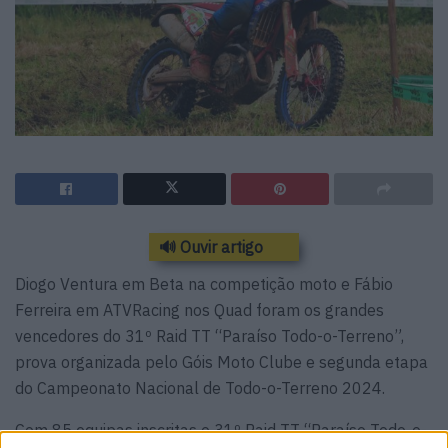
🔊 Ouvir artigo
Diogo Ventura em Beta na competição moto e Fábio
Ferreira em ATVRacing nos Quad foram os grandes
vencedores do 31º Raid TT “Paraíso Todo-o-Terreno”,
prova organizada pelo Góis Moto Clube e segunda etapa
do Campeonato Nacional de Todo-o-Terreno 2024.
Com 85 equipas inscritas o 31º Raid TT “Paraíso Todo-o-