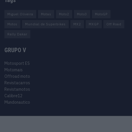
Miguel Oliveira
Motas
Moto2
Moto3
MotoGP
Motos
Mundial de Superbikes
MX2
MXGP
Off Road
Rally Dakar
GRUPO V
Motosport ES
Motomais
Offroad moto
Revistacarros
Revistamotos
Calibre12
Mundonautico