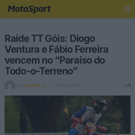
Raide TT Góis: Diogo
Ventura e Fábio Ferreira
vencem no “Paraíso do
Todo-o-Terreno”
A
por
Jorge Ró Jr.
1 Abril, 2024
A