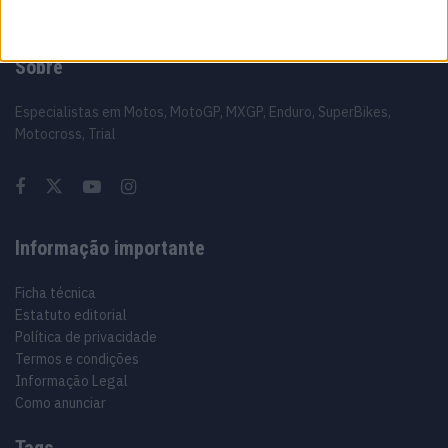
Sobre
Especialistas em Motos, MotoGP, MXGP, Enduro, SuperBikes,
Motocross, Trial
Informação importante
Ficha técnica
Estatuto editorial
Política de privacidade
Termos e condições
Informação Legal
Como anunciar
Tags