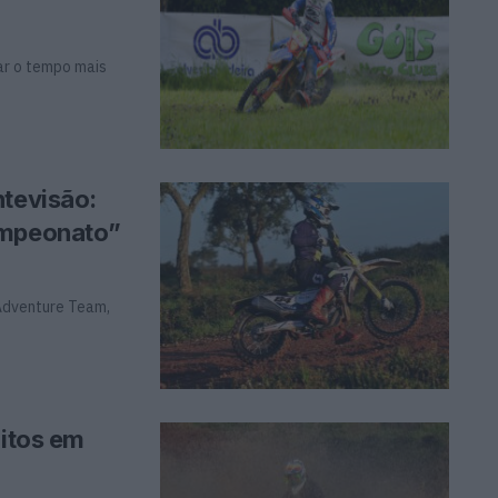
tar o tempo mais
ntevisão:
ampeonato”
 Adventure Team,
ritos em