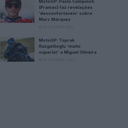
MotoGP: Paolo Campinoti
(Pramac) faz revelações
‘desconfortáveis’ sobre
Marc Márquez
16 OUTUBRO, 2025
MotoGP: Toprak
Razgatlioglu ‘muito
superior’ a Miguel Oliveira
29 DEZEMBRO, 2025