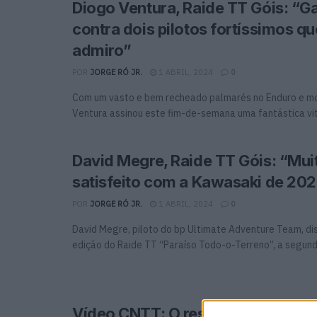
Diogo Ventura, Raide TT Góis: “G
contra dois pilotos fortíssimos q
admiro”
POR
JORGE RÓ JR.
1 ABRIL, 2024
0
Com um vasto e bem recheado palmarés no Enduro e m
Ventura assinou este fim-de-semana uma fantástica vitór
David Megre, Raide TT Góis: “Mui
satisfeito com a Kawasaki de 20
POR
JORGE RÓ JR.
1 ABRIL, 2024
0
David Megre, piloto do bp Ultimate Adventure Team, di
edição do Raide TT “Paraíso Todo-o-Terreno”, a segunda
Vídeo CNTT: O resumo do Raide P