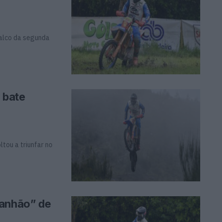
palco da segunda
 bate
tou a triunfar no
canhão” de