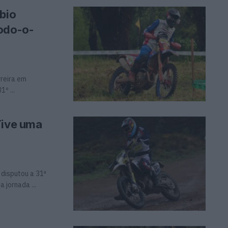
bio
Todo-o-
reira em
º ...
Tive uma
 disputou a 31ª
 jornada ...