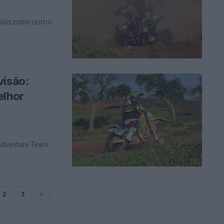
 Góis como centro
visão:
elhor
 Adventure Team,
2
3