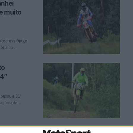
anhei
ue muito
otocross Diogo
ia no ...
to
24”
sputou a 31ª
 jornada ...
araíso do