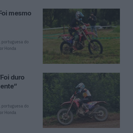
“Foi mesmo
a portuguesa do
tor Honda
Foi duro
oente”
a portuguesa do
tor Honda