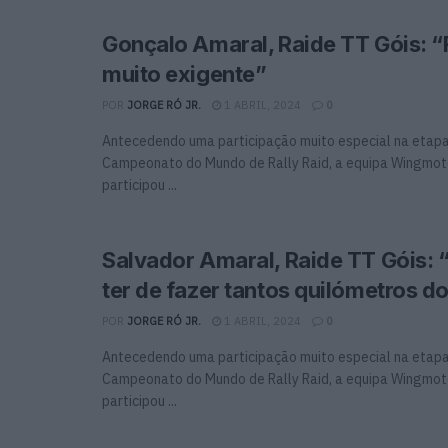
Gonçalo Amaral, Raide TT Góis: 
muito exigente”
POR
JORGE RÓ JR.
1 ABRIL, 2024
0
Antecedendo uma participação muito especial na etap
Campeonato do Mundo de Rally Raid, a equipa Wingmo
participou ...
Salvador Amaral, Raide TT Góis: “
ter de fazer tantos quilómetros d
POR
JORGE RÓ JR.
1 ABRIL, 2024
0
Antecedendo uma participação muito especial na etap
Campeonato do Mundo de Rally Raid, a equipa Wingmo
participou ...