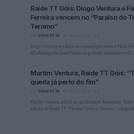
Raide TT Góis: Diogo Ventura e Fá
Ferreira vencem no “Paraíso do 
Terreno”
POR
JORGE RÓ JR.
1 ABRIL, 2024
0
Diogo Ventura em Beta na competição moto e Fábio Fer
ATVRacing nos Quad foram os grandes vencedores do 31
Martim Ventura, Raide TT Góis: “
queda já perto do fim”
POR
JORGE RÓ JR.
1 ABRIL, 2024
0
Martim Ventura, piloto do bp Ultimate Adventure Team,
edição do Raide TT “Paraíso Todo-o-Terreno”, a segunda