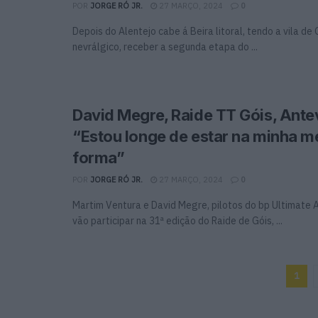
POR
JORGE RÓ JR.
27 MARÇO, 2024
0
Depois do Alentejo cabe á Beira litoral, tendo a vila de
nevrálgico, receber a segunda etapa do ...
David Megre, Raide TT Góis, Ante
“Estou longe de estar na minha m
forma”
POR
JORGE RÓ JR.
27 MARÇO, 2024
0
Martim Ventura e David Megre, pilotos do bp Ultimate
vão participar na 31ª edição do Raide de Góis, ...
1