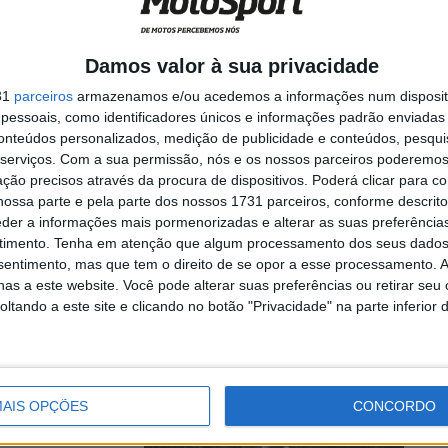
Damos valor à sua privacidade
 Paraíso do Todo-
31
parceiros
armazenamos e/ou acedemos a informações num dispositi
al ...
essoais, como identificadores únicos e informações padrão enviadas 
conteúdos personalizados, medição de publicidade e conteúdos, pesqui
serviços.
Com a sua permissão, nós e os nossos parceiros poderemos 
ção precisos através da procura de dispositivos. Poderá clicar para co
ossa parte e pela parte dos nossos 1731 parceiros, conforme descrit
uito
eder a informações mais pormenorizadas e alterar as suas preferência
ina”
timento.
Tenha em atenção que algum processamento dos seus dados
nsentimento, mas que tem o direito de se opor a esse processamento. A
as a este website. Você pode alterar suas preferências ou retirar seu
tando a este site e clicando no botão "Privacidade" na parte inferior 
palco da segunda
AIS OPÇÕES
CONCORDO
fo de Diogo