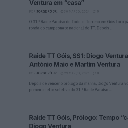
Ventura em “casa”
POR
JORGE RÓ JR.
30 MARÇO, 2024
0
O 31.º Raide Paraíso do Todo-o-Terreno em Góis foi o 
ronda do campeonato nacional de TT. Depois ...
Raide TT Góis, SS1: Diogo Ventura
António Maio e Martim Ventura
POR
JORGE RÓ JR.
29 MARÇO, 2024
0
Depois de vencer o prólogo da manhã, Diogo Ventura vol
primeiro setor seletivo do 31.º Raide Paraíso ...
Raide TT Góis, Prólogo: Tempo “
Diogo Ventura