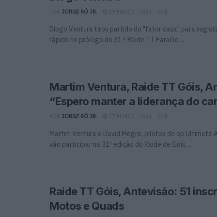
POR
JORGE RÓ JR.
29 MARÇO, 2024
0
Diogo Ventura tirou partido do "fator casa" para regis
rápido no prólogo do 31.º Raide TT Paraíso ...
Martim Ventura, Raide TT Góis, A
“Espero manter a liderança do c
POR
JORGE RÓ JR.
27 MARÇO, 2024
0
Martim Ventura e David Megre, pilotos do bp Ultimate
vão participar na 31ª edição do Raide de Góis, ...
Raide TT Góis, Antevisão: 51 insc
Motos e Quads