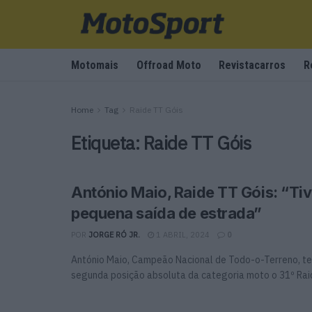
Motomais
Offroad Moto
Revistacarros
R
Home
Tag
Raide TT Góis
Etiqueta:
Raide TT Góis
António Maio, Raide TT Góis: “Ti
pequena saída de estrada”
POR
JORGE RÓ JR.
1 ABRIL, 2024
0
António Maio, Campeão Nacional de Todo-o-Terreno, te
segunda posição absoluta da categoria moto o 31º Raide