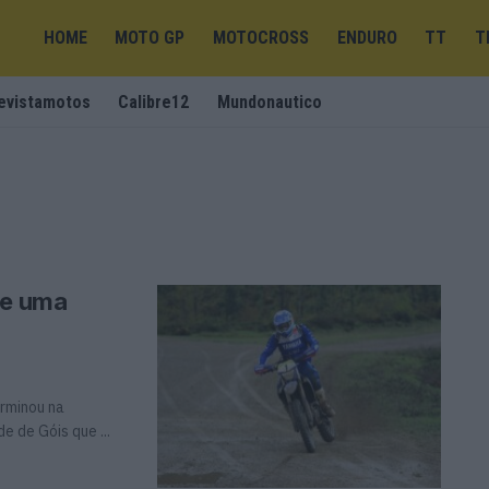
HOME
MOTO GP
MOTOCROSS
ENDURO
TT
T
evistamotos
Calibre12
Mundonautico
ve uma
rminou na
 de Góis que ...