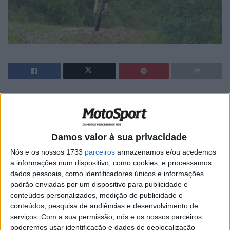
🔊 Ouvir artigo
David Megre, piloto do bp Ultimate Adventure Team,
disputou a 31ª edição do Raide TT “Paraíso Todo-o-
Damos valor à sua privacidade
Terreno”, a segunda jornada do Campeonato Nacional de
Nós e os nossos 1733
parceiros
armazenamos e/ou acedemos
Todo-o-Terreno que percorreu pistas de Arganil,
a informações num dispositivo, como cookies, e processamos
Pampilhosa da Serra e Góis.
dados pessoais, como identificadores únicos e informações
padrão enviadas por um dispositivo para publicidade e
A corrida organizada pelo Góis Moto Clube começou com
conteúdos personalizados, medição de publicidade e
conteúdos, pesquisa de audiências e desenvolvimento de
um prólogo, a que se seguiu um longo e muito exigente
serviços.
Com a sua permissão, nós e os nossos parceiros
setor seletivo com 273 km de extensão. A prova
poderemos usar identificação e dados de geolocalização