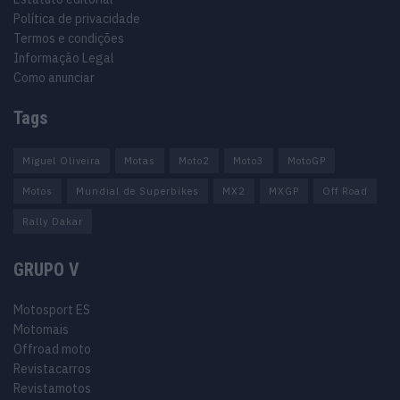
Política de privacidade
Termos e condições
Informação Legal
Como anunciar
Tags
Miguel Oliveira
Motas
Moto2
Moto3
MotoGP
Motos
Mundial de Superbikes
MX2
MXGP
Off Road
Rally Dakar
GRUPO V
Motosport ES
Motomais
Offroad moto
Revistacarros
Revistamotos