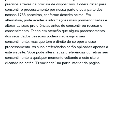
completou-se com uma derradeira Prova Especial de
precisos através da procura de dispositivos. Poderá clicar para
Classificação com 78 km cronometrados.
consentir o processamento por nossa parte e pela parte dos
nossos 1733 parceiros, conforme descrito acima. Em
David Megre que disputou esta corrida beirã aos
alternativa, pode aceder a informações mais pormenorizadas e
alterar as suas preferências antes de consentir ou recusar o
comandos de uma Kawasaki começou por “
dar os
consentimento.
Tenha em atenção que algum processamento
parabéns aos Góis Moto Clube por ter montado uma
dos seus dados pessoais poderá não exigir o seu
corrida a sério como já não víamos há muito tempo. Têm-
consentimento, mas que tem o direito de se opor a esse
nos habituado a troços sprint, mas desta vez tivemos, em
processamento. As suas preferências serão aplicadas apenas a
plena serra, 278 km que nos arrasaram, mas que foi
este website. Você pode alterar suas preferências ou retirar seu
consentimento a qualquer momento voltando a este site e
espetacular. Estreei a Kawasaki de 2024 e fiquei muito
clicando no botão "Privacidade" na parte inferior da página.
satisfeito. A moto tem um enorme potencial e agora
vamos trabalhar nela para tirar partido das suas
capacidades
”, referiu no final da corrida o consagrado
piloto campeão europeu e vice-campeão mundial de
Bajas
Artigos relacionados