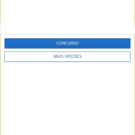
MotoGP: Ducati domina segundo dia de
testes das futuras 850cc
CONCORDO
POR
MIGUEL FRAGOSO
7 AGOSTO, 2026
MAIS OPÇÕES
MotoGP: Tensão entre KTM e Viñales? Steiner admite