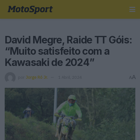
David Megre, Raide TT Góis:
“Muito satisfeito com a
Kawasaki de 2024”
A
por
Jorge Ró Jr.
1 Abril, 2024
A