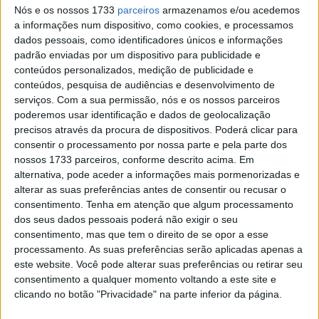
Raide TT Góis: Diogo Ventura e Fábio
Nós e os nossos 1733
parceiros
armazenamos e/ou acedemos
Ferreira vencem no “Paraíso do Todo-o-
a informações num dispositivo, como cookies, e processamos
Terreno”
dados pessoais, como identificadores únicos e informações
POR
JORGE RÓ JR.
1 ABRIL, 2024
0
padrão enviadas por um dispositivo para publicidade e
conteúdos personalizados, medição de publicidade e
Diogo Ventura, Raide TT Góis: “Ganhei
conteúdos, pesquisa de audiências e desenvolvimento de
contra dois pilotos fortíssimos que muito
serviços.
Com a sua permissão, nós e os nossos parceiros
admiro”
poderemos usar identificação e dados de geolocalização
POR
JORGE RÓ JR.
1 ABRIL, 2024
0
precisos através da procura de dispositivos. Poderá clicar para
consentir o processamento por nossa parte e pela parte dos
Diogo Ventura, Raide TT Góis: “Muito
nossos 1733 parceiros, conforme descrito acima. Em
contente por ganhar nesta disciplina”
alternativa, pode aceder a informações mais pormenorizadas e
POR
JORGE RÓ JR.
30 MARÇO, 2024
0
alterar as suas preferências antes de consentir ou recusar o
consentimento.
Tenha em atenção que algum processamento
Raide TT Góis, Final: Grande triunfo de
dos seus dados pessoais poderá não exigir o seu
Diogo Ventura em “casa”
consentimento, mas que tem o direito de se opor a esse
POR
JORGE RÓ JR.
30 MARÇO, 2024
0
processamento. As suas preferências serão aplicadas apenas a
este website. Você pode alterar suas preferências ou retirar seu
Raide TT Góis, SS1: Diogo Ventura bate
consentimento a qualquer momento voltando a este site e
António Maio e Martim Ventura
clicando no botão "Privacidade" na parte inferior da página.
POR
JORGE RÓ JR.
29 MARÇO, 2024
0