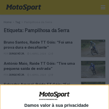
Home
Tag
Pampilhosa da Serra
Etiqueta:
Pampilhosa da Serra
Bruno Santos, Raide TT Góis: “Foi uma
prova dura e desafiante”
POR
JORGE RÓ JR.
1 ABRIL, 2024
0
António Maio, Raide TT Góis: “Tive uma
pequena saída de estrada”
POR
JORGE RÓ JR.
1 ABRIL, 2024
0
Salvador Amaral, Raide TT Góis: “Foi
duro ter de fazer tantos quilómetros
doente”
POR
JORGE RÓ JR.
1 ABRIL, 2024
0
Damos valor à sua privacidade