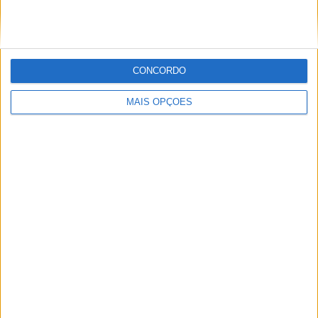
CONCORDO
Sobre
MAIS OPÇÕES
Especialistas em Motos, MotoGP, MXGP, Enduro, SuperBikes,
Motocross, Trial
Informação importante
Ficha técnica
Estatuto editorial
Política de privacidade
Termos e condições
Informação Legal
Como anunciar