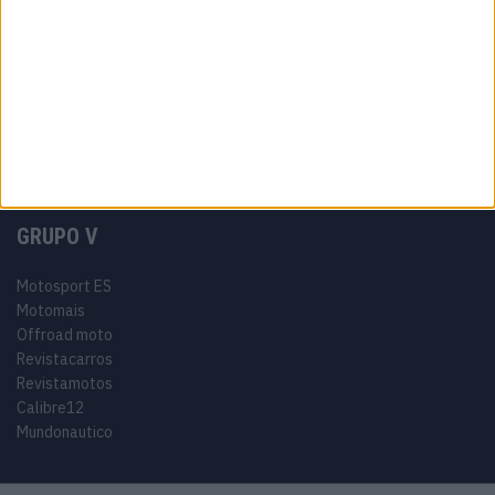
Tags
Miguel Oliveira
Motas
Moto2
Moto3
MotoGP
Motos
Mundial de Superbikes
MX2
MXGP
Off Road
Rally Dakar
GRUPO V
Motosport ES
Motomais
Offroad moto
Revistacarros
Revistamotos
Calibre12
Mundonautico