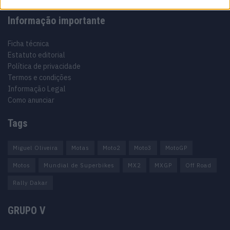
Informação importante
Ficha técnica
Estatuto editorial
Política de privacidade
Termos e condições
Informação Legal
Como anunciar
Tags
Miguel Oliveira
Motas
Moto2
Moto3
MotoGP
Motos
Mundial de Superbikes
MX2
MXGP
Off Road
Rally Dakar
GRUPO V