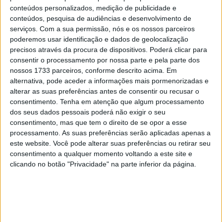
segundo lugar entre os TT3 e na quarta posição
conteúdos personalizados, medição de publicidade e
absoluta.
conteúdos, pesquisa de audiências e desenvolvimento de
serviços.
Com a sua permissão, nós e os nossos parceiros
Ao longo de mais de três centenas e meia de quilómetros
poderemos usar identificação e dados de geolocalização
precisos através da procura de dispositivos. Poderá clicar para
cronometrados de uma prova que percorreu as exigentes
consentir o processamento por nossa parte e pela parte dos
pistas serranas dos concelhos de Góis, Pampilhosa da
nossos 1733 parceiros, conforme descrito acima. Em
Serra e Arganil, Bruno Santos, apoiado pela Momento TT,
alternativa, pode aceder a informações mais pormenorizadas e
teve um bom arranque de prova, ao ser o segundo
alterar as suas preferências antes de consentir ou recusar o
consentimento.
Tenha em atenção que algum processamento
classificado no prólogo. Partiu, por isso, bem posicionado
dos seus dados pessoais poderá não exigir o seu
para o primeiro setor seletivo com 273 quilómetros que
consentimento, mas que tem o direito de se opor a esse
também se disputou na sexta-feira e chegou mesmo a
processamento. As suas preferências serão aplicadas apenas a
estar na liderança da corrida, mas um pequeno
este website. Você pode alterar suas preferências ou retirar seu
contratempo fê-lo terminar o dia em quarto lugar. No
consentimento a qualquer momento voltando a este site e
clicando no botão "Privacidade" na parte inferior da página.
sábado os derradeiros 78 quilómetros exigiam uma boa
gestão da corrida com alguma cautela e prudência onde
as posições não se alteraram.
Artigos relacionados