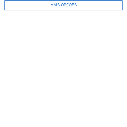
MAIS OPÇÕES
Artigos relacionados
MotoGP: Moto2, ‘Manu’ González confirma
favoritismo e lidera FP1 em Silverstone
POR
MIGUEL FRAGOSO
7 AGOSTO, 2026