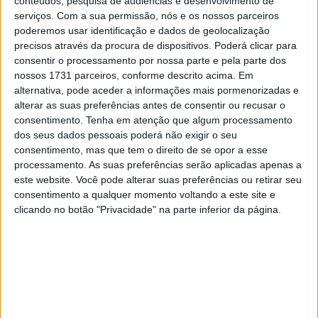
irmão, Salvador, em Honda CRF 250, é 4º da Classe TT1
conteúdos, pesquisa de audiências e desenvolvimento de
serviços.
Com a sua permissão, nós e os nossos parceiros
e mantém-se apostado na conquista de um lugar no
poderemos usar identificação e dados de geolocalização
pódio.
precisos através da procura de dispositivos. Poderá clicar para
consentir o processamento por nossa parte e pela parte dos
Para Gonçalo Amaral “a classe TT2 continua como
nossos 1731 parceiros, conforme descrito acima. Em
sempre bastante disputada. A prova de Góis foi bastante
alternativa, pode aceder a informações mais pormenorizadas e
dura, o piso é complicado. Tenho-me dividido entre as
alterar as suas preferências antes de consentir ou recusar o
consentimento.
Tenha em atenção que algum processamento
minhas obrigações laborais e a preparação para esta
dos seus dados pessoais poderá não exigir o seu
terceira jornada do CNTT. Vou tentar, como sempre, dar o
consentimento, mas que tem o direito de se opor a esse
meu melhor. Vamos ver como corre. Gostava de poder
processamento. As suas preferências serão aplicadas apenas a
subir ainda mais na classificação. Agradeço uma vez mais
este website. Você pode alterar suas preferências ou retirar seu
consentimento a qualquer momento voltando a este site e
a quem nos apoia
.” De notar que 2022 Gonçalo Amaral
clicando no botão "Privacidade" na parte inferior da página.
terminou a época no 2º lugar entre os juniores e no Top
10 da Classe TT2.
Artigos relacionados
MotoGP: Iker Lecuona ambiciona Top 10 em
Silverstone