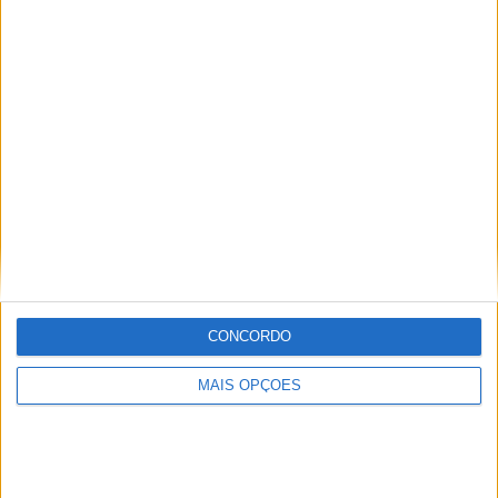
Jorge Ró Jr.
Artigos relacionados
CONCORDO
MAIS OPÇÕES
MotoGP: Iker Lecuona ambiciona Top 10 em
Silverstone