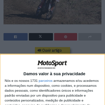
🔊 Ouvir artigo
Os pilotos Wingmotor Honda, Salvador e Gonçalo Amaral,
vão estar à partida para o XXXV Raid Ferraria.
Damos valor à sua privacidade
Gonçalo Amaral, aos comandos de uma Honda CRF 450,
parte para a terceira jornada do Campeonato Nacional
Nós e os nossos 1731
parceiros
armazenamos e/ou acedemos
a informações num dispositivo, como cookies, e processamos
de Todo-o-Terreno no 4º lugar entre os juniores do CNTT,
dados pessoais, como identificadores únicos e informações
assumindo o 6º posto entre os TT2, a apenas 3 pontos
padrão enviadas por um dispositivo para publicidade e
de alcançar o top 5 da respetiva Classe, enquanto o seu
conteúdos personalizados, medição de publicidade e