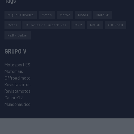
Tags
Miguel Oliveira
Motas
Moto2
Moto3
MotoGP
Motos
Mundial de Superbikes
MX2
MXGP
Off Road
Rally Dakar
GRUPO V
Motosport ES
Motomais
Offroad moto
Revistacarros
Revistamotos
Calibre12
Mundonautico