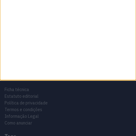
Sobre
Especialistas em Motos, MotoGP, MXGP, Enduro, SuperBikes,
Motocross, Trial
Informação importante
Ficha técnica
Estatuto editorial
Política de privacidade
Termos e condições
Informação Legal
Como anunciar