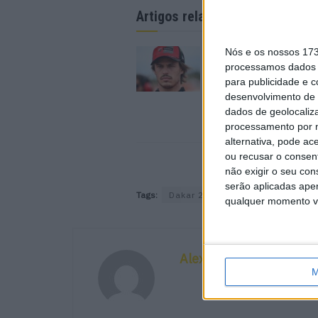
Artigos relacionados
Nós e os nossos 17
MotoGP: Ducati dom
segundo dia de test
processamos dados p
futuras 850cc
para publicidade e 
7 AGOSTO, 2026
desenvolvimento de 
dados de geolocaliza
processamento por n
alternativa, pode ac
ou recusar o consen
não exigir o seu co
serão aplicadas apen
Tags:
Dakar 2018
Gerard Farrés Gue
qualquer momento vol
Alexandre Melo
M