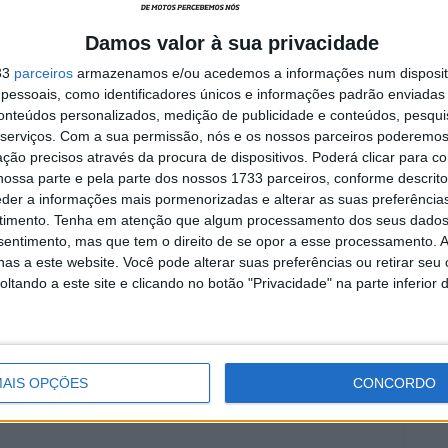
Damos valor à sua privacidade
33
parceiros
armazenamos e/ou acedemos a informações num dispositi
ina
MotoGP: Tensão entre KTM e
es das
Viñales? Steiner admite
essoais, como identificadores únicos e informações padrão enviadas 
‘fricção’ entre as partes
conteúdos personalizados, medição de publicidade e conteúdos, pesqui
7 AGOSTO, 2026
serviços.
Com a sua permissão, nós e os nossos parceiros poderemos 
ção precisos através da procura de dispositivos. Poderá clicar para co
ossa parte e pela parte dos nossos 1733 parceiros, conforme descrit
eder a informações mais pormenorizadas e alterar as suas preferência
timento.
Tenha em atenção que algum processamento dos seus dados
nsentimento, mas que tem o direito de se opor a esse processamento. A
as a este website. Você pode alterar suas preferências ou retirar seu
ll
tando a este site e clicando no botão "Privacidade" na parte inferior 
AIS OPÇÕES
CONCORDO