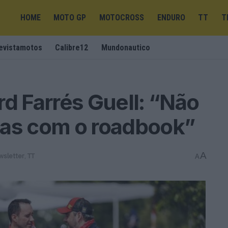
HOME
MOTO GP
MOTOCROSS
ENDURO
TT
T
evistamotos
Calibre12
Mundonautico
rd Farrés Guell: “Não
mas com o roadbook”
A
wsletter
,
TT
A