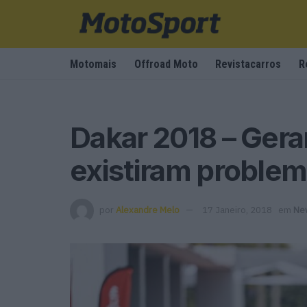
Motomais
Offroad Moto
Revistacarros
R
Dakar 2018 – Gera
existiram proble
por
Alexandre Melo
17 Janeiro, 2018
em
Ne