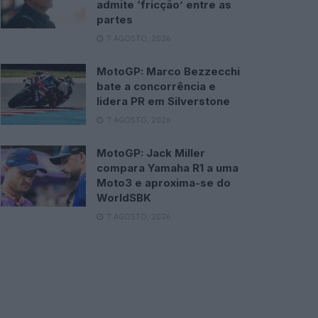
admite ‘fricção’ entre as
partes
7 AGOSTO, 2026
MotoGP: Marco Bezzecchi
bate a concorrência e
lidera PR em Silverstone
7 AGOSTO, 2026
MotoGP: Jack Miller
compara Yamaha R1 a uma
Moto3 e aproxima-se do
WorldSBK
7 AGOSTO, 2026