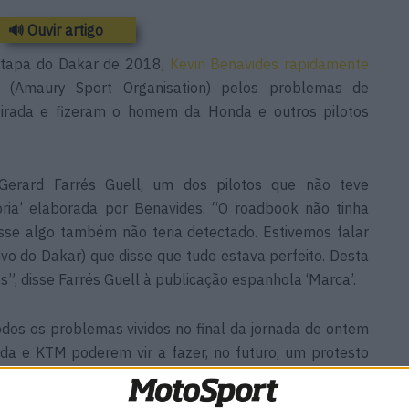
🔊 Ouvir artigo
 etapa do Dakar de 2018,
Kevin Benavides rapidamente
(Amaury Sport Organisation) pelos problemas de
tirada e fizeram o homem da Honda e outros pilotos
Gerard Farrés Guell, um dos pilotos que não teve
oria’ elaborada por Benavides. “O roadbook não tinha
esse algo também não teria detectado. Estivemos falar
vo do Dakar) que disse que tudo estava perfeito. Desta
s”, disse Farrés Guell à publicação espanhola ‘Marca’.
dos os problemas vividos no final da jornada de ontem
nda e KTM poderem vir a fazer, no futuro, um protesto
e o ocorrido.