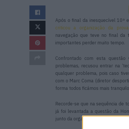
Após o final da inesquecível 10ª
criticou a organização da prova
navegação que teve no final da 
importantes perder muito tempo.
Confrontado com esta questão 
problemas, recusou entrar na ‘te
qualquer problema, pois caso tiv
com o Marc Coma (diretor desporti
forma todos ficámos mais tranquilo
Recorde-se que na sequência de to
já foi levantada a questão da Ho
junto da organização do Dakar sobr