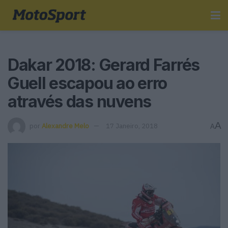
Dakar 2018: Gerard Farrés
Guell escapou ao erro
através das nuvens
A
por
Alexandre Melo
17 Janeiro, 2018
A