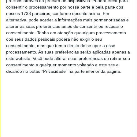
precisos através da procura de dispositivos. Poderá clicar para
publicação espanhola ‘Marca’ o terceiro classificado em
consentir o processamento por nossa parte e pela parte dos
2017 revelou o segredo para ter sido tão bem sucedido
nossos 1733 parceiros, conforme descrito acima. Em
na jornada de ontem. “Apliquei alguns conhecimentos
alternativa, pode aceder a informações mais pormenorizadas e
que me foram transmitidos pelo chefe de equipa, Miguel
alterar as suas preferências antes de consentir ou recusar o
consentimento.
Tenha em atenção que algum processamento
Puertas, que tem ligação à aviação militar. Por isso
dos seus dados pessoais poderá não exigir o seu
naveguei com referências a partir das nuvens tal como o
consentimento, mas que tem o direito de se opor a esse
Miguel faz na aviação. Isto é algo que nos é explicado
processamento. As suas preferências serão aplicadas apenas a
por ele e que não pode ser treinado. São detalhes como
este website. Você pode alterar suas preferências ou retirar seu
consentimento a qualquer momento voltando a este site e
este que nos fazem ficar felizes. Todo o trabalho da
clicando no botão "Privacidade" na parte inferior da página.
equipa está a dar resultados”, referiu Farrés Guell.
Já Miguel Puertas, que para além de ser um antigo piloto
de motos e atual chefe de equipa da Himoinsa Racing
Team é também Tenente Coronel no Força Aérea
espanhola, também não se coibiu em falar sobre este
segredo mal guardado.
Artigos relacionados