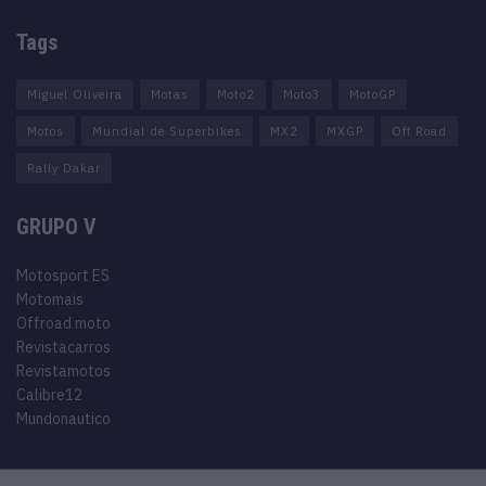
Tags
Miguel Oliveira
Motas
Moto2
Moto3
MotoGP
Motos
Mundial de Superbikes
MX2
MXGP
Off Road
Rally Dakar
GRUPO V
Motosport ES
Motomais
Offroad moto
Revistacarros
Revistamotos
Calibre12
Mundonautico