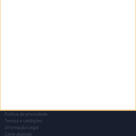
Sobre
Especialistas em Motos, MotoGP, MXGP, Enduro, SuperBikes,
Motocross, Trial
Informação importante
Ficha técnica
Estatuto editorial
Política de privacidade
Termos e condições
Informação Legal
Como anunciar