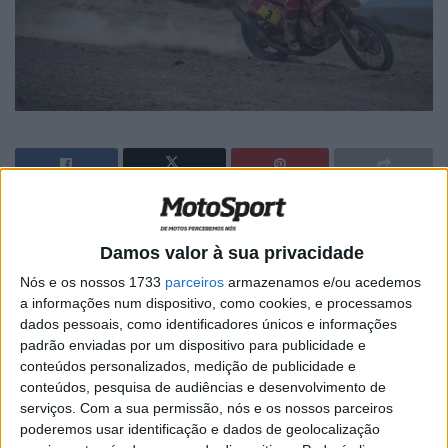
🔊 Ouvir artigo
Damos valor à sua privacidade
Num dia onde a navegação fez muitos estragos o
Nós e os nossos 1733
parceiros
armazenamos e/ou acedemos
experiente Gerard Farrés Guell conseguiu passar
a informações num dispositivo, como cookies, e processamos
incólume pelas armadilhas montadas pela organização
dados pessoais, como identificadores únicos e informações
do Dakar. Com isso foi terceiro na tirada e trepou do nono
padrão enviadas por um dispositivo para publicidade e
para o quarto lugar da classificação geral neste que é o
conteúdos personalizados, medição de publicidade e
último Dakar da sua carreira.
conteúdos, pesquisa de audiências e desenvolvimento de
serviços.
Com a sua permissão, nós e os nossos parceiros
Após uma etapa muito dura e em declarações à
poderemos usar identificação e dados de geolocalização