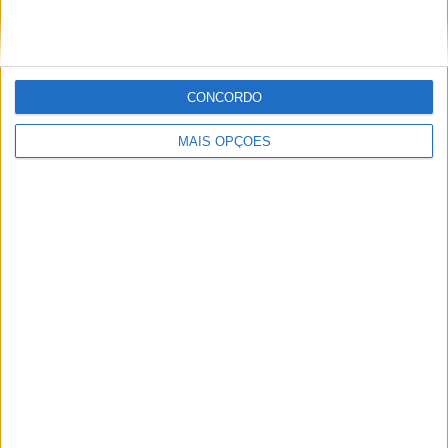
MotoGP: Iker Lecuona ambiciona Top 10 em
Silverstone
POR
MIGUEL FRAGOSO
6 AGOSTO, 2026
CONCORDO
MAIS OPÇÕES
MotoGP: Marco Bezzecchi recebe luz verde para
correr em Silverstone
POR
MIGUEL FRAGOSO
6 AGOSTO, 2026