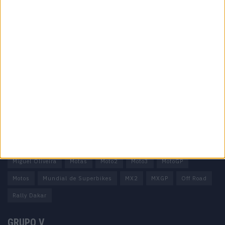
Informação importante
Ficha técnica
Estatuto editorial
Política de privacidade
Termos e condições
Informação Legal
Como anunciar
Tags
Miguel Oliveira
Motas
Moto2
Moto3
MotoGP
Motos
Mundial de Superbikes
MX2
MXGP
Off Road
Rally Dakar
GRUPO V