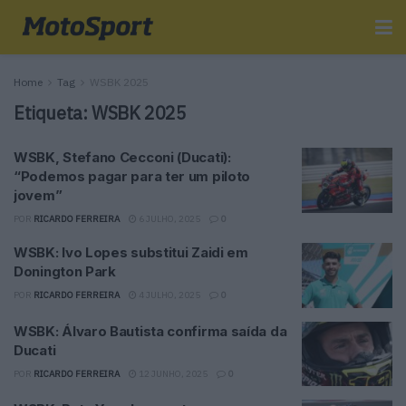
Home
Tag
WSBK 2025
Etiqueta:
WSBK 2025
WSBK, Stefano Cecconi (Ducati):
“Podemos pagar para ter um piloto
jovem”
POR
RICARDO FERREIRA
6 JULHO, 2025
0
WSBK: Ivo Lopes substitui Zaidi em
Donington Park
POR
RICARDO FERREIRA
4 JULHO, 2025
0
WSBK: Álvaro Bautista confirma saída da
Ducati
POR
RICARDO FERREIRA
12 JUNHO, 2025
0