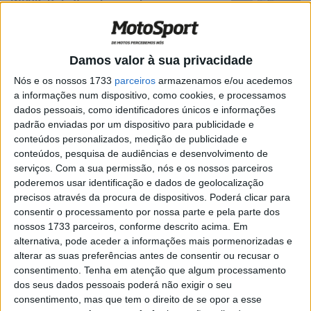
WSBK: Pata Yamaha pronta para o
desafio em Emília Romagna
POR
RICARDO FERREIRA
11 JUNHO, 2025
0
Damos valor à sua privacidade
WSBK Most, Superpole Race: Toprak
bisa na Chéquia com o hat-trick sob mira
Nós e os nossos 1733
parceiros
armazenamos e/ou acedemos
a informações num dispositivo, como cookies, e processamos
POR
RICARDO FERREIRA
18 MAIO, 2025
0
dados pessoais, como identificadores únicos e informações
WSBK: O reservado Clube do ‘Hat-Trick’
padrão enviadas por um dispositivo para publicidade e
conteúdos personalizados, medição de publicidade e
POR
RICARDO FERREIRA
21 MARÇO, 2025
0
conteúdos, pesquisa de audiências e desenvolvimento de
serviços.
Com a sua permissão, nós e os nossos parceiros
WSBK, Teste: Toprak Razgatlioglu
poderemos usar identificação e dados de geolocalização
domina 1º dia em Portimão
precisos através da procura de dispositivos. Poderá clicar para
consentir o processamento por nossa parte e pela parte dos
POR
RICARDO FERREIRA
15 MARÇO, 2025
0
nossos 1733 parceiros, conforme descrito acima. Em
alternativa, pode aceder a informações mais pormenorizadas e
WSBK: Dois dias de testes em Portimão;
alterar as suas preferências antes de consentir ou recusar o
10€ para o acesso ao paddock
consentimento.
Tenha em atenção que algum processamento
POR
RICARDO FERREIRA
14 MARÇO, 2025
0
dos seus dados pessoais poderá não exigir o seu
consentimento, mas que tem o direito de se opor a esse
WSBK, Toprak Razgatlioglu: “Se tornam