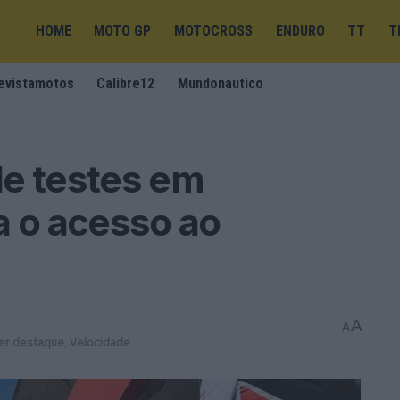
HOME
MOTO GP
MOTOCROSS
ENDURO
TT
T
evistamotos
Calibre12
Mundonautico
de testes em
a o acesso ao
A
A
er destaque
,
Velocidade