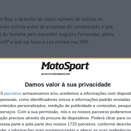
 Rea, o detentor do maior número de vitórias no
 lesão sofrida antes do arranque do campeonato e que
al da Yamaha pelo espanhol Augusto Fernandez, piloto
GP e que vai fazer a sua estreia nas SBK.
ndez
MotoGP: Argentina cada vez
ória da
mais perto de voltar ao
Damos valor à sua privacidade
ã-
Mundial em 2027
9 AGOSTO, 2026
33
parceiros
armazenamos e/ou acedemos a informações num dispositi
essoais, como identificadores únicos e informações padrão enviadas 
conteúdos personalizados, medição de publicidade e conteúdos, pesqui
serviços.
Com a sua permissão, nós e os nossos parceiros poderemos 
ção precisos através da procura de dispositivos. Poderá clicar para co
ossa parte e pela parte dos nossos 1733 parceiros, conforme descrit
eder a informações mais pormenorizadas e alterar as suas preferência