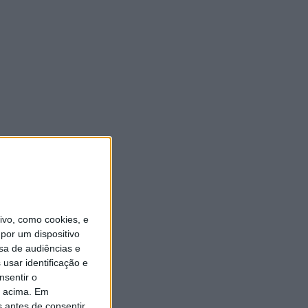
vo, como cookies, e
por um dispositivo
sa de audiências e
usar identificação e
nsentir o
o acima. Em
s antes de consentir