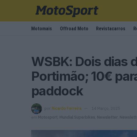
Motomais
Offroad Moto
Revistacarros
R
WSBK: Dois dias 
Portimão; 10€ par
paddock
por
Ricardo Ferreira
14 Março, 2025
em
Motosport
,
Mundial Superbikes
,
Newsletter
,
Newslett