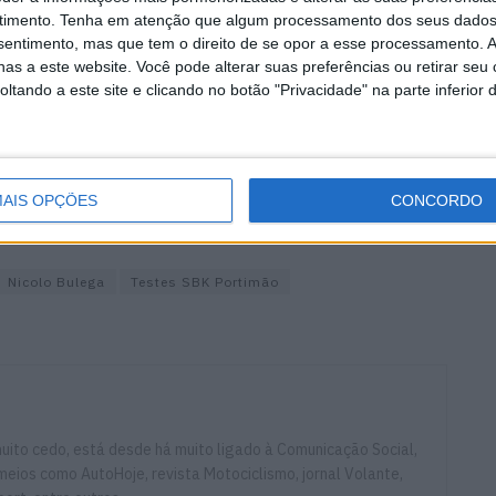
ecuona, também a recuperar de uma lesão e no seu
timento.
Tenha em atenção que algum processamento dos seus dados
nsentimento, mas que tem o direito de se opor a esse processamento. A
gashima, o piloto de testes da Honda-HRC que regressa
as a este website. Você pode alterar suas preferências ou retirar seu
olvimento da Honda CRB 1000RRR.
tando a este site e clicando no botão "Privacidade" na parte inferior 
 ser bastante animados e que podem ser
dock do Autódromo Internacional do Algarve com um
er adquirido na loja do Kartódromo Internacional do
AIS OPÇÕES
CONCORDO
Nicolo Bulega
Testes SBK Portimão
ito cedo, está desde há muito ligado à Comunicação Social,
eios como AutoHoje, revista Motociclismo, jornal Volante,