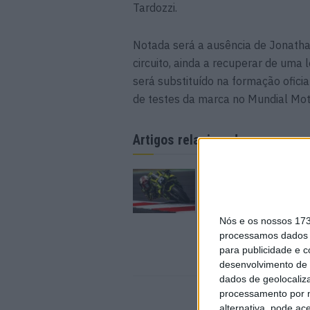
Tardozzi.
Notada será a ausência de Jonathan
circuito, ainda a recuperar de uma
será substituído na formação ofici
de testes da marca no Mundial Moto
Artigos relacionados
MotoGP: Raúl Ferná
conquista a maior vit
carreira no GP da Gr
Bretanha
Nós e os nossos 17
9 AGOSTO, 2026
processamos dados p
para publicidade e 
desenvolvimento de 
dados de geolocaliza
processamento por n
alternativa, pode ac