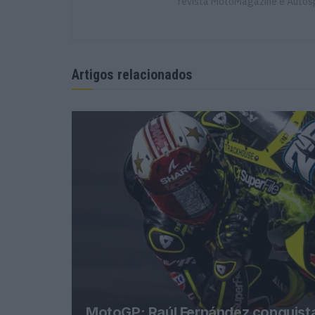
revista MotoMagazine e Autosp
Artigos relacionados
MotoGP: Raúl Fernández conquista 