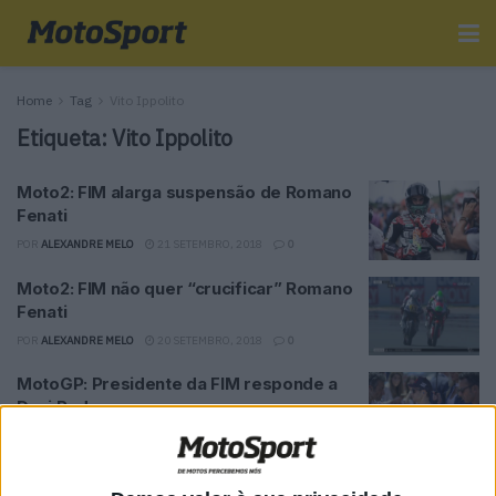
Home
Tag
Vito Ippolito
Etiqueta:
Vito Ippolito
Moto2: FIM alarga suspensão de Romano
Fenati
POR
ALEXANDRE MELO
21 SETEMBRO, 2018
0
Moto2: FIM não quer “crucificar” Romano
Fenati
POR
ALEXANDRE MELO
20 SETEMBRO, 2018
0
MotoGP: Presidente da FIM responde a
Dani Pedrosa
POR
ALEXANDRE MELO
9 MAIO, 2018
1
MotoGP – Vito Ippolito: “Valentino Rossi