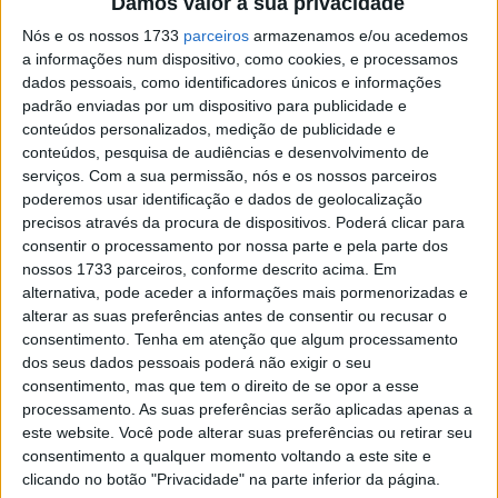
Damos valor à sua privacidade
exagerou na reacção”
Nós e os nossos 1733
parceiros
armazenamos e/ou acedemos
POR
ALEXANDRE MELO
12 ABRIL, 2018
0
a informações num dispositivo, como cookies, e processamos
MotoE, Vídeo: Olá, sou a Energica MotoE
dados pessoais, como identificadores únicos e informações
padrão enviadas por um dispositivo para publicidade e
POR
ALEXANDRE MELO
20 MARÇO, 2018
0
conteúdos personalizados, medição de publicidade e
conteúdos, pesquisa de audiências e desenvolvimento de
MotoGP: Gala distingui os campeões de
serviços.
Com a sua permissão, nós e os nossos parceiros
2016
poderemos usar identificação e dados de geolocalização
precisos através da procura de dispositivos. Poderá clicar para
POR
VIRGÍLIO MACHADO
14 NOVEMBRO, 2016
0
consentir o processamento por nossa parte e pela parte dos
nossos 1733 parceiros, conforme descrito acima. Em
Três perguntas a Vito Ippolito
alternativa, pode aceder a informações mais pormenorizadas e
POR
VIRGÍLIO MACHADO
25 JANEIRO, 2016
0
alterar as suas preferências antes de consentir ou recusar o
consentimento.
Tenha em atenção que algum processamento
dos seus dados pessoais poderá não exigir o seu
FIM proíbe exibição dos dados do
consentimento, mas que tem o direito de se opor a esse
‘Sepang Clash’
processamento. As suas preferências serão aplicadas apenas a
POR
ALEXANDRE MELO
23 JANEIRO, 2016
0
este website. Você pode alterar suas preferências ou retirar seu
consentimento a qualquer momento voltando a este site e
Vito Ippolito pensa em alterações no
clicando no botão "Privacidade" na parte inferior da página.
Moto2