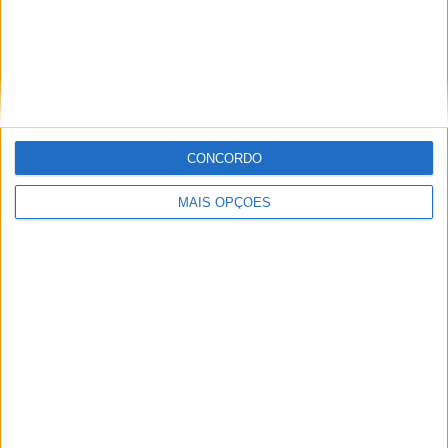
MotoGP: Toprak Razgatlioglu ‘muito
superior’ a Miguel Oliveira
29 DEZEMBRO, 2025
CONCORDO
MAIS OPÇÕES
Sobre
Especialistas em Motos, MotoGP, MXGP, Enduro, SuperBikes,
Motocross, Trial
Informação importante