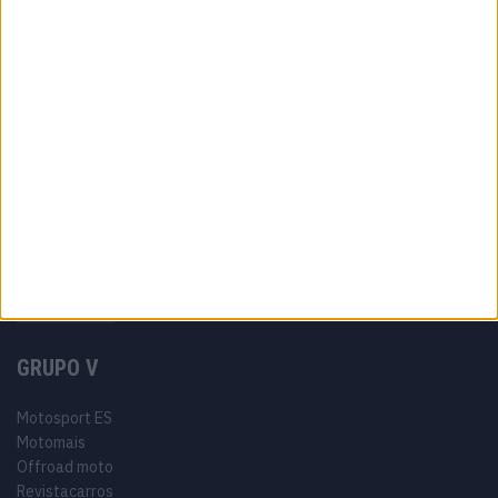
Ficha técnica
Estatuto editorial
Política de privacidade
Termos e condições
Informação Legal
Como anunciar
Tags
Miguel Oliveira
Motas
Moto2
Moto3
MotoGP
Motos
Mundial de Superbikes
MX2
MXGP
Off Road
Rally Dakar
GRUPO V
Motosport ES
Motomais
Offroad moto
Revistacarros