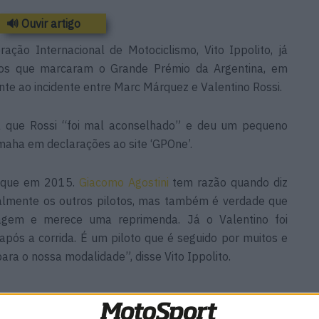
🔊 Ouvir artigo
ação Internacional de Motociclismo, Vito Ippolito, já
tos que marcaram o Grande Prémio da Argentina, em
e ao incidente entre Marc Márquez e Valentino Rossi.
ra que Rossi “foi mal aconselhado” e deu um pequeno
aha em declarações ao site ‘GPOne’.
 que em 2015.
Giacomo Agostini
tem razão quando diz
almente os outros pilotos, mas também é verdade que
agem e merece uma reprimenda. Já o Valentino foi
pós a corrida. É um piloto que é seguido por muitos e
ara o nossa modalidade”, disse Vito Ippolito.