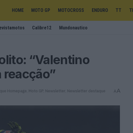
HOME
MOTO GP
MOTOCROSS
ENDURO
TT
T
evistamotos
Calibre12
Mundonautico
lito: “Valentino
a reacção”
A
que Homepage
,
Moto GP
,
Newsletter
,
Newsletter destaque
A