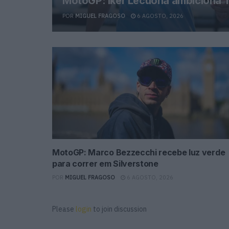
MotoGP: Iker Lecuona ambiciona T
POR
MIGUEL FRAGOSO
6 AGOSTO, 2026
MotoGP: Marco Bezzecchi recebe luz verde
para correr em Silverstone
POR
MIGUEL FRAGOSO
6 AGOSTO, 2026
Please
login
to join discussion