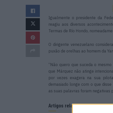
Igualmente o presidente da Feder
reagiu aos diversos acontecimen
Termas de Río Hondo, nomeadament
O dirigente venezuelano conside
puxão de orelhas ao homem da Yam
“Não quero que suceda o mesmo
que Márquez não atinge intencion
por vezes exagera na sua pilot
demasiado longe com o que disse a
as suas palavras foram negativas p
Artigos relacionados