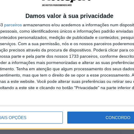
a
MotoGP: Marco Bezzecchi
recebe luz verde para correr
Damos valor à sua privacidade
em Silverstone
33
parceiros
armazenamos e/ou acedemos a informações num dispositi
6 AGOSTO, 2026
essoais, como identificadores únicos e informações padrão enviadas 
conteúdos personalizados, medição de publicidade e conteúdos, pesqui
serviços.
Com a sua permissão, nós e os nossos parceiros poderemos 
ção precisos através da procura de dispositivos. Poderá clicar para co
ossa parte e pela parte dos nossos 1733 parceiros, conforme descrit
eder a informações mais pormenorizadas e alterar as suas preferência
tina, Valentino Rossi estava furioso, tendo mesmo dito
timento.
Tenha em atenção que algum processamento dos seus dados
ociclismo” com o seu comportamento em pista.
nsentimento, mas que tem o direito de se opor a esse processamento. A
as a este website. Você pode alterar suas preferências ou retirar seu
tando a este site e clicando no botão "Privacidade" na parte inferior 
entino Rossi
Vito Ippolito
AIS OPÇÕES
CONCORDO