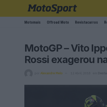
Motomais
Offroad Moto
Revistacarros
R
MotoGP – Vito Ippo
Rossi exagerou n
por
Alexandre Melo
12 Abril, 2018
em
Desta