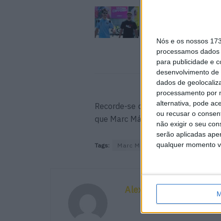
MotoGP: Iker Lecuon
ambiciona Top 10 em
Silverstone
Nós e os nossos 17
6 AGOSTO, 2026
processamos dados p
para publicidade e 
desenvolvimento de 
dados de geolocaliza
processamento por n
alternativa, pode ac
Recorde-se que após o GP da Argen
ou recusar o consen
que Marc Márquez “destruiu o mot
não exigir o seu co
serão aplicadas apen
qualquer momento vol
Tags:
Marc Marquez
MotoGP
Val
Alexandre Melo
M