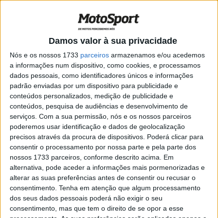
Trackhouse
POR
PAULO ARAÚJO
18 JUNHO, 2026
0
MotoGP – Raúl Fernández incerto em
Damos valor à sua privacidade
2027
Nós e os nossos 1733
parceiros
armazenamos e/ou acedemos
POR
PAULO ARAÚJO
8 JUNHO, 2026
0
a informações num dispositivo, como cookies, e processamos
dados pessoais, como identificadores únicos e informações
MotoGP – Martin pede “regras de
padrão enviadas por um dispositivo para publicidade e
equipa” para a Trackhouse
conteúdos personalizados, medição de publicidade e
POR
PAULO ARAÚJO
24 MAIO, 2026
0
conteúdos, pesquisa de audiências e desenvolvimento de
serviços.
Com a sua permissão, nós e os nossos parceiros
MotoGP – Opinião – A apoteose da Aprilia
poderemos usar identificação e dados de geolocalização
POR
PAULO ARAÚJO
10 MAIO, 2026
0
precisos através da procura de dispositivos. Poderá clicar para
consentir o processamento por nossa parte e pela parte dos
nossos 1733 parceiros, conforme descrito acima. Em
MotoGP – Raul Fernández sob pressão
alternativa, pode aceder a informações mais pormenorizadas e
para resultados na Aprilia
alterar as suas preferências antes de consentir ou recusar o
POR
PAULO ARAÚJO
8 OUTUBRO, 2025
0
consentimento.
Tenha em atenção que algum processamento
dos seus dados pessoais poderá não exigir o seu
MotoGP, Miguel Oliveira salva um ponto
consentimento, mas que tem o direito de se opor a esse
após corrida para esquecer em Assen