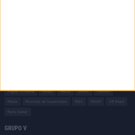
Informação importante
Ficha técnica
Estatuto editorial
Política de privacidade
Termos e condições
Informação Legal
Como anunciar
Tags
Miguel Oliveira
Motas
Moto2
Moto3
MotoGP
Motos
Mundial de Superbikes
MX2
MXGP
Off Road
Rally Dakar
GRUPO V