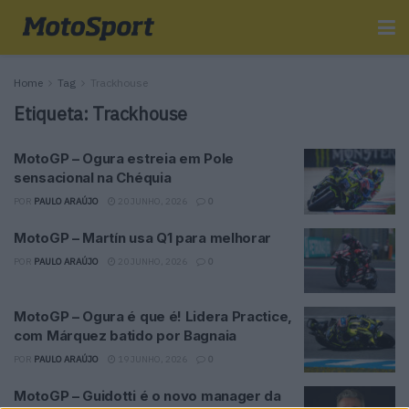
Home
Tag
Trackhouse
Etiqueta:
Trackhouse
MotoGP – Ogura estreia em Pole
sensacional na Chéquia
POR
PAULO ARAÚJO
20 JUNHO, 2026
0
MotoGP – Martín usa Q1 para melhorar
POR
PAULO ARAÚJO
20 JUNHO, 2026
0
MotoGP – Ogura é que é! Lidera Practice,
com Márquez batido por Bagnaia
POR
PAULO ARAÚJO
19 JUNHO, 2026
0
MotoGP – Guidotti é o novo manager da