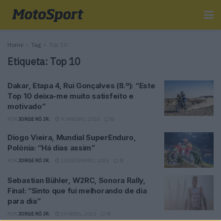
Home
Tag
Top 10
Etiqueta:
Top 10
Dakar, Etapa 4, Rui Gonçalves (8.º): “Este
Top 10 deixa-me muito satisfeito e
motivado”
POR
JORGE RÓ JR.
9 JANEIRO, 2024
0
Diogo Vieira, Mundial SuperEnduro,
Polónia: “Há dias assim”
POR
JORGE RÓ JR.
10 DEZEMBRO, 2023
0
Sebastian Bühler, W2RC, Sonora Rally,
Final: “Sinto que fui melhorando de dia
para dia”
POR
JORGE RÓ JR.
29 ABRIL, 2023
0