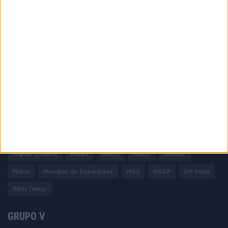
Informação importante
Ficha técnica
Estatuto editorial
Política de privacidade
Termos e condições
Informação Legal
Como anunciar
Tags
Miguel Oliveira
Motas
Moto2
Moto3
MotoGP
Motos
Mundial de Superbikes
MX2
MXGP
Off Road
Rally Dakar
GRUPO V