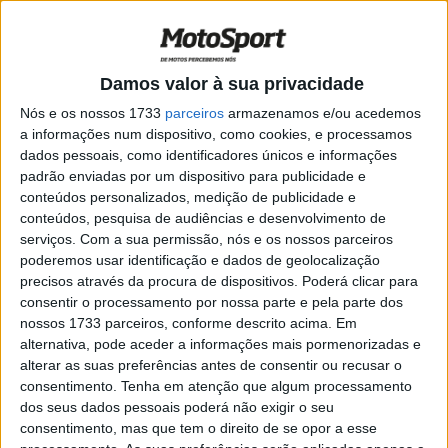
SBK, 2021: Top 10 Wild cards, Parte 1
POR
PAULO ARAÚJO
4 FEVEREIRO, 2021
0
Damos valor à sua privacidade
MotoGP, 2021: Lorenzo irritado com
Nós e os nossos 1733
parceiros
armazenamos e/ou acedemos
Dovizioso
a informações num dispositivo, como cookies, e processamos
dados pessoais, como identificadores únicos e informações
POR
PAULO ARAÚJO
6 JANEIRO, 2021
0
padrão enviadas por um dispositivo para publicidade e
MotoGP, 2020: As 10 melhores vitórias
conteúdos personalizados, medição de publicidade e
da última década
conteúdos, pesquisa de audiências e desenvolvimento de
serviços.
Com a sua permissão, nós e os nossos parceiros
POR
PAULO ARAÚJO
3 JANEIRO, 2021
1
poderemos usar identificação e dados de geolocalização
Top 10… Os melhores momentos das
precisos através da procura de dispositivos. Poderá clicar para
SBK em 2020: Parte 2
consentir o processamento por nossa parte e pela parte dos
nossos 1733 parceiros, conforme descrito acima. Em
POR
PAULO ARAÚJO
25 DEZEMBRO, 2020
0
alternativa, pode aceder a informações mais pormenorizadas e
alterar as suas preferências antes de consentir ou recusar o
Top 10… Os melhores momentos das
consentimento.
Tenha em atenção que algum processamento
SBK em 2020: Parte 1
dos seus dados pessoais poderá não exigir o seu
POR
PAULO ARAÚJO
23 DEZEMBRO, 2020
0
consentimento, mas que tem o direito de se opor a esse