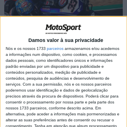
Damos valor à sua privacidade
Nós e os nossos 1733
parceiros
armazenamos e/ou acedemos
a informações num dispositivo, como cookies, e processamos
dados pessoais, como identificadores únicos e informações
5) Masterclass de Melandri: Phillip Island, Corrida 2,
padrão enviadas por um dispositivo para publicidade e
2018
conteúdos personalizados, medição de publicidade e
conteúdos, pesquisa de audiências e desenvolvimento de
serviços.
Com a sua permissão, nós e os nossos parceiros
Artigos relacionados
poderemos usar identificação e dados de geolocalização
precisos através da procura de dispositivos. Poderá clicar para
MotoGP: Ducati domina segundo dia de
consentir o processamento por nossa parte e pela parte dos
testes das futuras 850cc
nossos 1733 parceiros, conforme descrito acima. Em
7 AGOSTO, 2026
alternativa, pode aceder a informações mais pormenorizadas e
alterar as suas preferências antes de consentir ou recusar o
MotoGP: Tensão entre KTM e Viñales?
consentimento.
Tenha em atenção que algum processamento