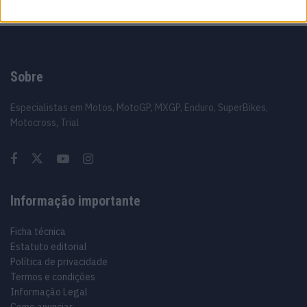
Sobre
Especialistas em Motos, MotoGP, MXGP, Enduro, SuperBikes,
Motocross, Trial
Informação importante
Ficha técnica
Estatuto editorial
Política de privacidade
Termos e condições
Informação Legal