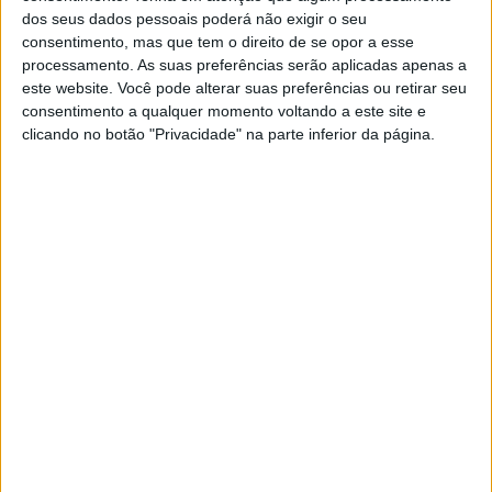
Steiner admite ‘fricção’ entre as partes
dos seus dados pessoais poderá não exigir o seu
7 AGOSTO, 2026
consentimento, mas que tem o direito de se opor a esse
processamento. As suas preferências serão aplicadas apenas a
este website. Você pode alterar suas preferências ou retirar seu
consentimento a qualquer momento voltando a este site e
clicando no botão "Privacidade" na parte inferior da página.
Em termos de estilo e proximidade, as últimas vitórias
não vêm muito melhores do que o deslumbrante show de
Marco Melandri em 2018. Depois de ter vencido a Corrida
1, Melandri deixou até à última volta da Corrida 2, até à
linha de meta, para passar à frente de Jonathan Rea
para conseguir uma vitória final. Com uma margem de
0,021s, é o mais próximo da lista e garantiu Melandri a
dupla nesse fim de semana, tornando-se o primeiro
italiano numa Ducati desde Pierfrancesco Chili em
Kyalami em 1998 a alcançar a dupla vitória. Bem jogado,
Marco.