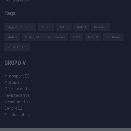
Como anunciar
Tags
Miguel Oliveira
Motas
Moto2
Moto3
MotoGP
Motos
Mundial de Superbikes
MX2
MXGP
Off Road
Rally Dakar
GRUPO V
Motosport ES
Motomais
Offroad moto
Revistacarros
Revistamotos
Calibre12
Mundonautico