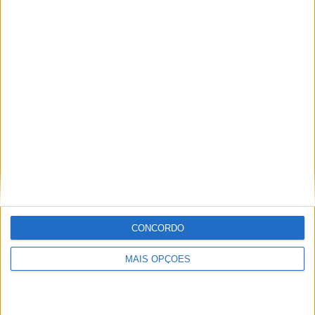
Jonathan Rea, foi mais uma lenda do seu tempo a deixar
a marca no Campeonato. Troy Bayliss pilotou sem falhas
na corrida 2 para garantir a sua 52ª e última vitória,
chegando a casa com uma margem de 3,6s à frente do
colega de equipa Michel Fabrizio. Até logo, adeus mas
afinal, reencontramo-nos novamente e inesperadamente
em 2015!
CONCORDO
MAIS OPÇÕES