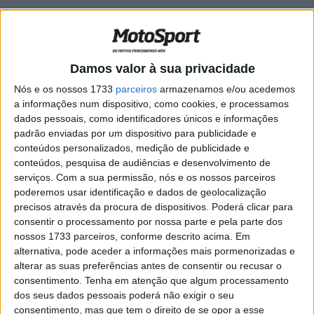
MotoGP, Franco Morbidelli (P4): “Tive
altos e baixos na minha carreira, mas
estou a melhorar”
POR
RICARDO FERREIRA
7 FEVEREIRO, 2025
0
Damos valor à sua privacidade
MotoGP, Alex Márquez (P1): “Vamos para
Nós e os nossos 1733
parceiros
armazenamos e/ou acedemos
a Tailândia com grandes sensações”
a informações num dispositivo, como cookies, e processamos
dados pessoais, como identificadores únicos e informações
POR
RICARDO FERREIRA
7 FEVEREIRO, 2025
0
padrão enviadas por um dispositivo para publicidade e
conteúdos personalizados, medição de publicidade e
MotoGP, Joan Mir (P6): “Estou feliz e
conteúdos, pesquisa de audiências e desenvolvimento de
pronto para mais”
serviços.
Com a sua permissão, nós e os nossos parceiros
POR
RICARDO FERREIRA
7 FEVEREIRO, 2025
0
poderemos usar identificação e dados de geolocalização
precisos através da procura de dispositivos. Poderá clicar para
MotoGP, Jack Miller (P10): “Estamos a
consentir o processamento por nossa parte e pela parte dos
trabalhar para minimizar os contras e
nossos 1733 parceiros, conforme descrito acima. Em
maximizar os prós”
alternativa, pode aceder a informações mais pormenorizadas e
POR
RICARDO FERREIRA
7 FEVEREIRO, 2025
0
alterar as suas preferências antes de consentir ou recusar o
consentimento.
Tenha em atenção que algum processamento
MotoGP, Franco Morbidelli (P1): “Foi um
dos seus dados pessoais poderá não exigir o seu
dia em grande!”
consentimento, mas que tem o direito de se opor a esse