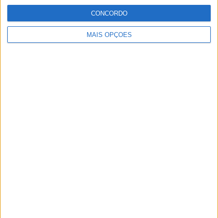
CONCORDO
MotoGP: Reviravolta? Miguel Oliveira pode
ter vaga em 2026
MAIS OPÇÕES
28 AGOSTO, 2025
MotoGP: Paolo Campinoti (Pramac) faz
revelações ‘desconfortáveis’ sobre Marc
Márquez
16 OUTUBRO, 2025
MotoGP: Toprak Razgatlioglu ‘muito
superior’ a Miguel Oliveira
29 DEZEMBRO, 2025
Sobre