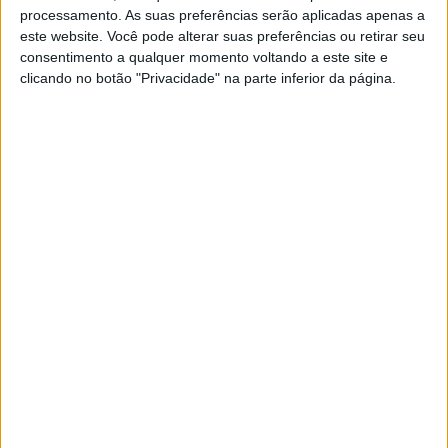
POR
RICARDO FERREIRA
6 FEVEREIRO, 2025
0
processamento. As suas preferências serão aplicadas apenas a
este website. Você pode alterar suas preferências ou retirar seu
MotoGP, Fabio Quartararo (P2): “Estamos
consentimento a qualquer momento voltando a este site e
a ir na direção certa”
clicando no botão "Privacidade" na parte inferior da página.
POR
RICARDO FERREIRA
6 FEVEREIRO, 2025
0
MotoGP: Jorge Martin com fracturas na
mão direita e no pé esquerdo
POR
RICARDO FERREIRA
5 FEVEREIRO, 2025
0
MotoGP, Pedro Acosta muito elogiado
depois do teste de Sepang
POR
BERNARDO FIGUEIREDO
16 FEVEREIRO, 2024
0
MotoGP, Quem tem motivos de
contentamento e preocupação depois de
Sepang?
POR
BERNARDO FIGUEIREDO
15 FEVEREIRO, 2024
0
MotoGP, Manuel Pecino: “A aerodinâmica
é para os engenheiros um parque de