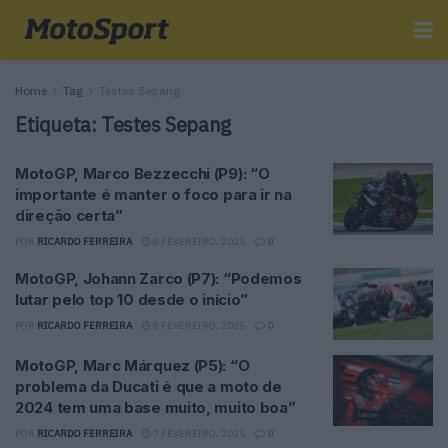
Home
Tag
Testes Sepang
Etiqueta:
Testes Sepang
MotoGP, Marco Bezzecchi (P9): “O
importante é manter o foco para ir na
direção certa”
POR
RICARDO FERREIRA
8 FEVEREIRO, 2025
0
MotoGP, Johann Zarco (P7): “Podemos
lutar pelo top 10 desde o início”
POR
RICARDO FERREIRA
8 FEVEREIRO, 2025
0
MotoGP, Marc Márquez (P5): “O
problema da Ducati é que a moto de
2024 tem uma base muito, muito boa”
POR
RICARDO FERREIRA
7 FEVEREIRO, 2025
0