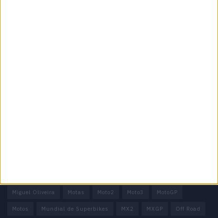
Especialistas em Motos, MotoGP, MXGP, Enduro, SuperBikes,
Motocross, Trial
Informação importante
Ficha técnica
Estatuto editorial
Política de privacidade
Termos e condições
Informação Legal
Como anunciar
Tags
Miguel Oliveira
Motas
Moto2
Moto3
MotoGP
Motos
Mundial de Superbikes
MX2
MXGP
Off Road