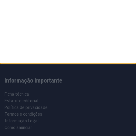
Sobre
Especialistas em Motos, MotoGP, MXGP, Enduro, SuperBikes,
Motocross, Trial
Informação importante
Ficha técnica
Estatuto editorial
Política de privacidade
Termos e condições
Informação Legal
Como anunciar