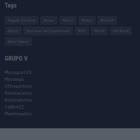
Tags
Miguel Oliveira
Motas
Moto2
Moto3
MotoGP
Motos
Mundial de Superbikes
MX2
MXGP
Off Road
Rally Dakar
GRUPO V
Motosport ES
Motomais
Offroad moto
Revistacarros
Revistamotos
Calibre12
Mundonautico