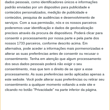
piloto da Honda com o 17º lugar na classificação geral.
dados pessoais, como identificadores únicos e informações
Com o 7º lugar na tabela de tempos na sexta-feira,
padrão enviadas por um dispositivo para publicidade e
conteúdos personalizados, medição de publicidade e
Zarco foi mais uma vez o piloto mais rápido numa
conteúdos, pesquisa de audiências e desenvolvimento de
RC213V. O experiente piloto ficou 0,711 segundos atrás
serviços.
Com a sua permissão, nós e os nossos parceiros
do mais rápido Alex Márquez (Ducati).
poderemos usar identificação e dados de geolocalização
precisos através da procura de dispositivos. Poderá clicar para
– “Suspeito que podemos classificar este teste como
consentir o processamento por nossa parte e pela parte dos
positivo, mais do que eu esperava”, disse Zarco. O nosso
nossos 1733 parceiros, conforme descrito acima. Em
alternativa, pode aceder a informações mais pormenorizadas e
desempenho na sexta-feira foi muito bom e isso deixa-
alterar as suas preferências antes de consentir ou recusar o
nos confiantes de que podemos nos aproximar dos
consentimento.
Tenha em atenção que algum processamento
melhores. A diferença hoje não foi tão grande comparada
dos seus dados pessoais poderá não exigir o seu
ao passado.”
consentimento, mas que tem o direito de se opor a esse
processamento. As suas preferências serão aplicadas apenas a
este website. Você pode alterar suas preferências ou retirar seu
Artigos relacionados
consentimento a qualquer momento voltando a este site e
clicando no botão "Privacidade" na parte inferior da página.
MotoGP: Ducati domina segundo dia de
testes das futuras 850cc
7 AGOSTO, 2026