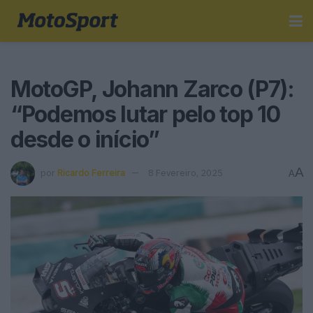
MotoGP, Johann Zarco (P7):
“Podemos lutar pelo top 10
desde o início”
A
por
Ricardo Ferreira
8 Fevereiro, 2025
A