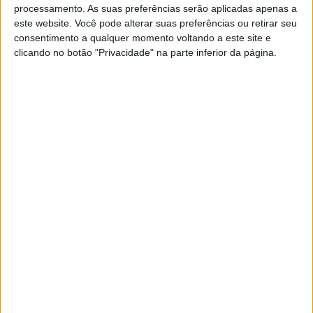
processamento. As suas preferências serão aplicadas apenas a
MotoGP: Zarco em choque após
este website. Você pode alterar suas preferências ou retirar seu
acidente, francês relata momentos de
consentimento a qualquer momento voltando a este site e
pânico
clicando no botão "Privacidade" na parte inferior da página.
POR
MIGUEL FRAGOSO
19 MAIO, 2026
0
MotoGP: Vídeo, o momento do grave
incidente de Zarco filmado por fãs
POR
MIGUEL FRAGOSO
18 MAIO, 2026
0
MotoGP: Atualização! Zarco revela lesão
nos ligamentos do joelho e uma fratura
no perónio
POR
MIGUEL FRAGOSO
17 MAIO, 2026
0
MotoGP: Cecchinello revela estado físico
de Johann Zarco
POR
MIGUEL FRAGOSO
17 MAIO, 2026
0
MotoGP: Johann Zarco revela impacto da
queda no rendimento em Le Mans