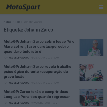
Home
Tag
Johann Zarco
Etiqueta:
Johann Zarco
MotoGP: Johann Zarco sobre lesão ‘Vi o
Marc sofrer, fazer caretas;percebi o
quão duro tudo isto é’
POR
MIGUEL FRAGOSO
28 JULHO, 2026
0
MotoGP: Johann Zarco revela trabalho
psicológico durante recuperação da
grave lesão
POR
MIGUEL FRAGOSO
24 JULHO, 2026
0
MotoGP: Zarco terá de cumprir duas
Long Lap Penalties quando regressar
POR
MIGUEL FRAGOSO
9 JULHO, 2026
0