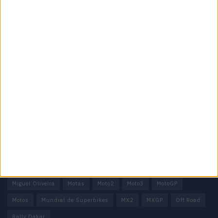
Motocross, Trial
Informação importante
Ficha técnica
Estatuto editorial
Política de privacidade
Termos e condições
Informação Legal
Como anunciar
Tags
Miguel Oliveira
Motas
Moto2
Moto3
MotoGP
Motos
Mundial de Superbikes
MX2
MXGP
Off Road
Rally Dakar