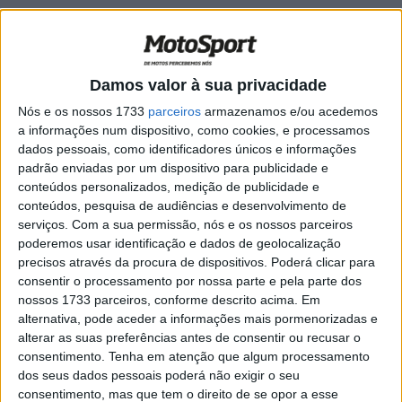
MotoGP: Reviravolta na recuperação de
Zarco, cirurgia deixa de ser necessária
POR
MIGUEL FRAGOSO
3 JULHO, 2026
0
Damos valor à sua privacidade
MotoGP: Brad Binder depende de Zarco
Nós e os nossos 1733
parceiros
armazenamos e/ou acedemos
e Marini para salvar o futuro?
a informações num dispositivo, como cookies, e processamos
POR
MIGUEL FRAGOSO
2 JULHO, 2026
0
dados pessoais, como identificadores únicos e informações
padrão enviadas por um dispositivo para publicidade e
MotoGP: Johann Zarco explicou o porquê
conteúdos personalizados, medição de publicidade e
de ainda não ter sido submetido a uma
conteúdos, pesquisa de audiências e desenvolvimento de
cirurgia
serviços.
Com a sua permissão, nós e os nossos parceiros
POR
MIGUEL FRAGOSO
1 JUNHO, 2026
0
poderemos usar identificação e dados de geolocalização
precisos através da procura de dispositivos. Poderá clicar para
MotoGP: Johann Zarco vai precisar de
consentir o processamento por nossa parte e pela parte dos
‘alguns meses’ para recuperar
nossos 1733 parceiros, conforme descrito acima. Em
POR
MIGUEL FRAGOSO
28 MAIO, 2026
0
alternativa, pode aceder a informações mais pormenorizadas e
alterar as suas preferências antes de consentir ou recusar o
MotoGP: Bagnaia defende Zarco ‘não fez
consentimento.
Tenha em atenção que algum processamento
nada de errado’
dos seus dados pessoais poderá não exigir o seu
POR
MIGUEL FRAGOSO
21 MAIO, 2026
0
consentimento, mas que tem o direito de se opor a esse