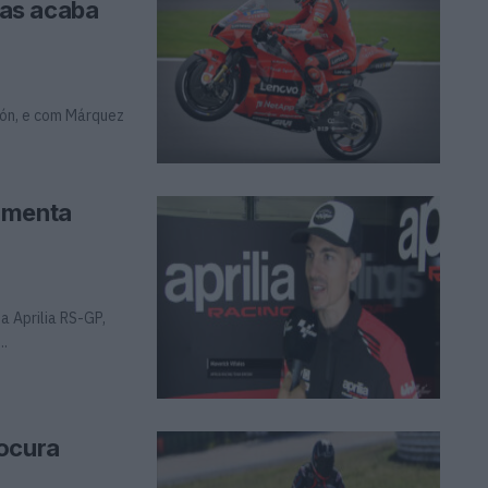
 mas acaba
gón, e com Márquez
omenta
a Aprilia RS-GP,
..
rocura