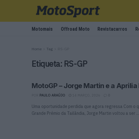
Motomais
Offroad Moto
Revistacarros
R
Home
Tag
RS-GP
Etiqueta:
RS-GP
MotoGP – Jorge Martin e a Aprilia
POR
PAULO ARAÚJO
14 MARÇO, 2026
0
Uma oportunidade perdida que agora regressa Com o q
Grande Prémio da Tailândia, Jorge Martin voltou a ser ...