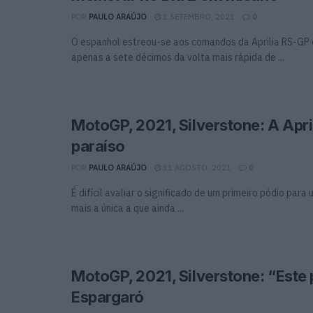
POR
PAULO ARAÚJO
1 SETEMBRO, 2021
0
O espanhol estreou-se aos comandos da Aprilia RS-GP 
apenas a sete décimos da volta mais rápida de ...
MotoGP, 2021, Silverstone: A Apri
paraíso
POR
PAULO ARAÚJO
31 AGOSTO, 2021
0
É difícil avaliar o significado de um primeiro pódio para
mais a única a que ainda ...
MotoGP, 2021, Silverstone: “Este 
Espargaró