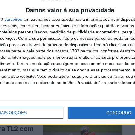
Damos valor à sua privacidade
33
parceiros
armazenamos e/ou acedemos a informações num dispositi
essoais, como identificadores únicos e informações padrão enviadas 
eira de xadrez em
conteúdos personalizados, medição de publicidade e conteúdos, pesqui
serviços.
Com a sua permissão, nós e os nossos parceiros poderemos 
ção precisos através da procura de dispositivos. Poderá clicar para co
ossa parte e pela parte dos nossos 1733 parceiros, conforme descrit
eder a informações mais pormenorizadas e alterar as suas preferência
timento.
Tenha em atenção que algum processamento dos seus dados
nsentimento, mas que tem o direito de se opor a esse processamento. A
as a este website. Você pode alterar suas preferências ou retirar seu
tando a este site e clicando no botão "Privacidade" na parte inferior 
i a estreia de
AIS OPÇÕES
CONCORDO
era TL2 com