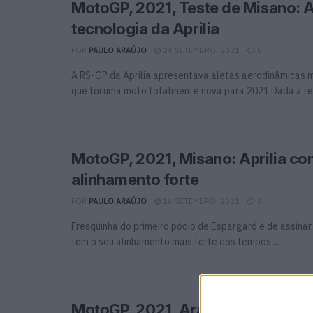
MotoGP, 2021, Teste de Misano: 
tecnologia da Aprilia
POR
PAULO ARAÚJO
24 SETEMBRO, 2021
0
A RS-GP da Aprilia apresentava aletas aerodinâmicas m
que foi uma moto totalmente nova para 2021 Dada a rec
MotoGP, 2021, Misano: Aprilia c
alinhamento forte
POR
PAULO ARAÚJO
16 SETEMBRO, 2021
0
Fresquinha do primeiro pódio de Espargaró e de assinar V
tem o seu alinhamento mais forte dos tempos ...
MotoGP, 2021, Aragón: Maverick 