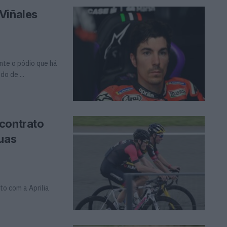
Viñales
nte o pódio que há
o de ...
contrato
suas
to com a Aprilia