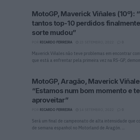
MotoGP, Maverick Viñales (10º): 
tantos top-10 perdidos finalment
sorte mudou”
POR
RICARDO FERREIRA
23 SETEMBRO, 2022
0
Maverick Viñales não teve problemas em encontrar con
que está a enfrentar pela primeira vez na RS-GP, demons
MotoGP, Aragão, Maverick Viñale
“Estamos num bom momento e t
aproveitar”
POR
RICARDO FERREIRA
14 SETEMBRO, 2022
0
Será um final de campeonato de alta intensidade que 
de semana espanhol no Motorland de Aragón. ...