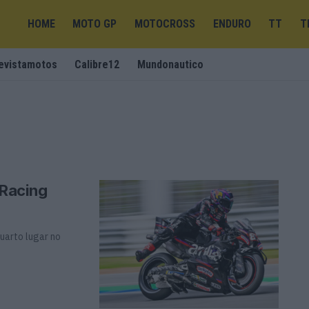
HOME
MOTO GP
MOTOCROSS
ENDURO
TT
T
evistamotos
Calibre12
Mundonautico
 Racing
uarto lugar no