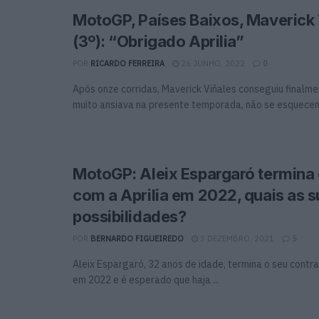
MotoGP, Países Baixos, Maverick 
(3º): “Obrigado Aprilia”
POR
RICARDO FERREIRA
26 JUNHO, 2022
0
Após onze corridas, Maverick Viñales conseguiu finalme
muito ansiava na presente temporada, não se esquecend
MotoGP: Aleix Espargaró termina 
com a Aprilia em 2022, quais as 
possibilidades?
POR
BERNARDO FIGUEIREDO
3 DEZEMBRO, 2021
5
Aleix Espargaró, 32 anos de idade, termina o seu contra
em 2022 e é esperado que haja ...