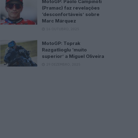
MotoGP: Paolo Campinoti
(Pramac) faz revelações
‘desconfortáveis’ sobre
Marc Márquez
16 OUTUBRO, 2025
MotoGP: Toprak
Razgatlioglu ‘muito
superior’ a Miguel Oliveira
29 DEZEMBRO, 2025