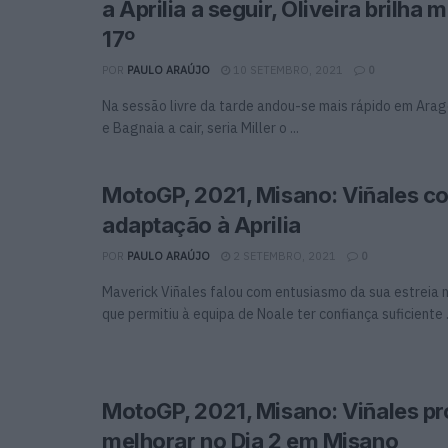
a Aprilia a seguir, Oliveira brilha
17º
POR
PAULO ARAÚJO
10 SETEMBRO, 2021
0
Na sessão livre da tarde andou-se mais rápido em Ara
e Bagnaia a cair, seria Miller o ...
MotoGP, 2021, Misano: Viñales c
adaptação à Aprilia
POR
PAULO ARAÚJO
2 SETEMBRO, 2021
0
Maverick Viñales falou com entusiasmo da sua estreia n
que permitiu à equipa de Noale ter confiança suficiente .
MotoGP, 2021, Misano: Viñales p
melhorar no Dia 2 em Misano