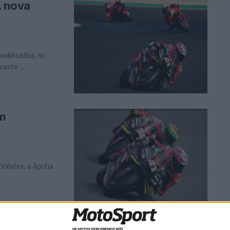
A nova
odificadas, no
ente ...
om
iñales, a Aprilia
Viñales