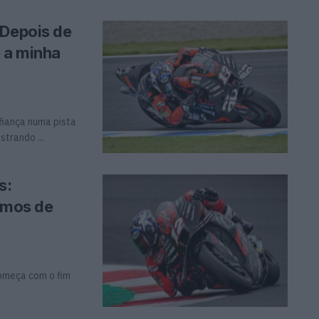
“Depois de
e a minha
fiança numa pista
trando ...
s:
emos de
começa com o fim