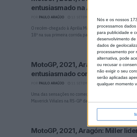
entusiasmado na Aprilia
POR
PAULO ARAÚJO
13 SETEMBRO, 2021
0
Nós e os nossos 17
processamos dados p
O recém-chegado à Aprilia Maverick Viñales viu a band
para publicidade e 
18º na sua primeira corrida para os italianos, ...
desenvolvimento de 
dados de geolocaliza
processamento por n
alternativa, pode ac
MotoGP, 2021, Aragón: Viñales
ou recusar o consen
não exigir o seu co
entusiasmado com a Aprilia
serão aplicadas apen
POR
PAULO ARAÚJO
11 SETEMBRO, 2021
0
qualquer momento vol
Uma das sensações no começo dos treinos em Aragón fo
Maverick Viñales na RS-GP da equipa oficial ...
M
MotoGP, 2021, Aragón: Miller lid