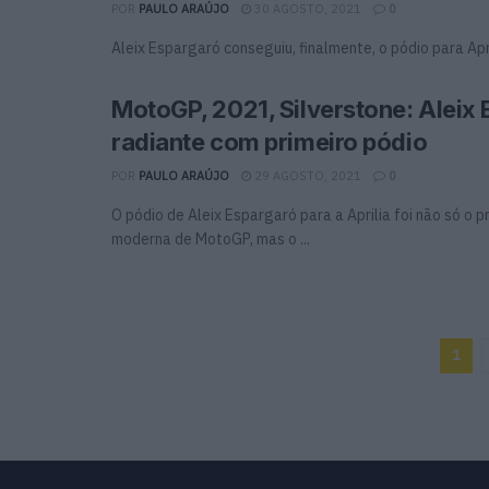
POR
PAULO ARAÚJO
30 AGOSTO, 2021
0
Aleix Espargaró conseguiu, finalmente, o pódio para Apri
MotoGP, 2021, Silverstone: Aleix
radiante com primeiro pódio
POR
PAULO ARAÚJO
29 AGOSTO, 2021
0
O pódio de Aleix Espargaró para a Aprilia foi não só o p
moderna de MotoGP, mas o ...
1