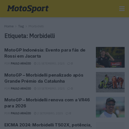
Home
Tag
Morbidelli
Etiqueta:
Morbidelli
MotoGP Indonésia: Evento para fãs de
Rossi em Jacarta
POR
PAULO ARAÚJO
21 SETEMBRO, 2025
0
MotoGP – Morbidelli penalizado após
Grande Prémio da Catalunha
POR
PAULO ARAÚJO
10 SETEMBRO, 2025
0
MotoGP – Morbidelli renova com a VR46
para 2026
POR
PAULO ARAÚJO
2 SETEMBRO, 2025
0
EICMA 2024: Morbidelli T502X, potência,