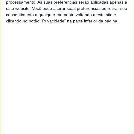
processamento. As suas preferências serão aplicadas apenas a
Morbidelli: nova scooter SC125RE
este website. Você pode alterar suas preferências ou retirar seu
inspirada num icone italiano, a Vespa
consentimento a qualquer momento voltando a este site e
clicando no botão "Privacidade" na parte inferior da página.
POR
MIGUEL FRAGOSO
19 SETEMBRO, 2024
0
A histórica marca Morbidelli foi
comprada pela MBP
POR
REDAÇÃO
19 ABRIL, 2024
0
MotoGP, Alemanha, Franco Morbidelli
(20º): “Precisamos de melhorar na
escolha dos pneus”
POR
RICARDO FERREIRA
17 JUNHO, 2022
0
MotoGP, Franco Morbidelli: “Foi um ano
completo, definitivamente muito intenso”
POR
BERNARDO FIGUEIREDO
4 DEZEMBRO, 2021
4
MotoGP, 2021, Texas: “Muito duro” Austin
para Morbidelli
POR
PAULO ARAÚJO
5 OUTUBRO, 2021
0