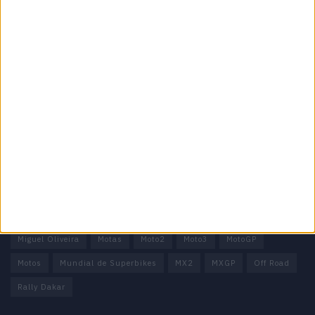
Informação importante
Ficha técnica
Estatuto editorial
Política de privacidade
Termos e condições
Informação Legal
Como anunciar
Tags
Miguel Oliveira
Motas
Moto2
Moto3
MotoGP
Motos
Mundial de Superbikes
MX2
MXGP
Off Road
Rally Dakar