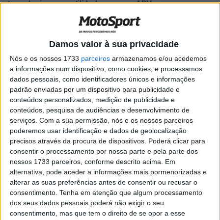
tecnologia e versatilidade na gama ADV
POR
MIGUEL FRAGOSO
10 DEZEMBRO, 2024
0
Morbidelli F352: Potência, precisão e
Damos valor à sua privacidade
tecnologia para uma Street Fighter de
vanguarda
Nós e os nossos 1733
parceiros
armazenamos e/ou acedemos
a informações num dispositivo, como cookies, e processamos
POR
MIGUEL FRAGOSO
4 DEZEMBRO, 2024
0
dados pessoais, como identificadores únicos e informações
EICMA 2024, Morbidelli T352X: Nova
padrão enviadas por um dispositivo para publicidade e
aventureira para o segmento médio
conteúdos personalizados, medição de publicidade e
conteúdos, pesquisa de audiências e desenvolvimento de
POR
MIGUEL FRAGOSO
5 NOVEMBRO, 2024
0
serviços.
Com a sua permissão, nós e os nossos parceiros
MotoGP, Franco Morbidelli ‘Tentei chegar
poderemos usar identificação e dados de geolocalização
à frente a partir da minha má posição na
precisos através da procura de dispositivos. Poderá clicar para
grelha’
consentir o processamento por nossa parte e pela parte dos
nossos 1733 parceiros, conforme descrito acima. Em
POR
MIGUEL FRAGOSO
30 OUTUBRO, 2024
0
alternativa, pode aceder a informações mais pormenorizadas e
Grupo Keeway: histórica marca italiana
alterar as suas preferências antes de consentir ou recusar o
Morbidelli chega a Portugal com muitas
consentimento.
Tenha em atenção que algum processamento
novidades
dos seus dados pessoais poderá não exigir o seu
consentimento, mas que tem o direito de se opor a esse
POR
MIGUEL FRAGOSO
7 OUTUBRO, 2024
0