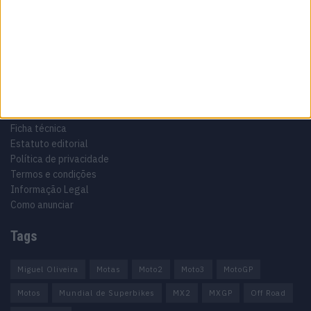
Especialistas em Motos, MotoGP, MXGP, Enduro, SuperBikes,
Motocross, Trial
Informação importante
Ficha técnica
Estatuto editorial
Política de privacidade
Termos e condições
Informação Legal
Como anunciar
Tags
Miguel Oliveira
Motas
Moto2
Moto3
MotoGP
Motos
Mundial de Superbikes
MX2
MXGP
Off Road