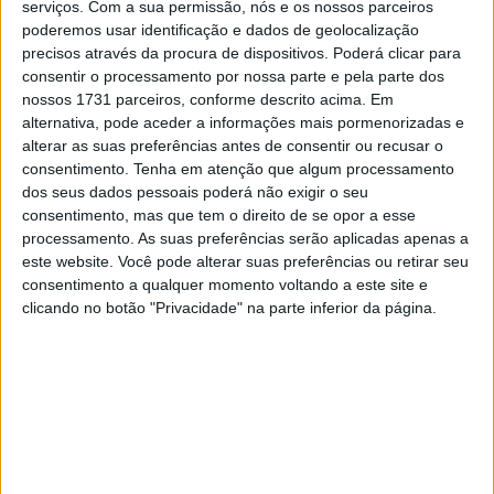
serviços.
Com a sua permissão, nós e os nossos parceiros
No Grande Prémio de domingo, o italiano teve um bom
poderemos usar identificação e dados de geolocalização
início – na quarta volta já estava na 6ª posição, mas
precisos através da procura de dispositivos. Poderá clicar para
consentir o processamento por nossa parte e pela parte dos
depois “Morbido” foi demasiado imprudente: na curva 8
nossos 1731 parceiros, conforme descrito acima. Em
tentou passar o piloto da Yamaha Fabio Quartararo por
alternativa, pode aceder a informações mais pormenorizadas e
dentro – a manobra correu mal e o francês caiu. Os
alterar as suas preferências antes de consentir ou recusar o
comissários de pista foram rápidos a concordar desta vez
consentimento.
Tenha em atenção que algum processamento
e aplicaram a Morbidelli uma penalização de uma longa
dos seus dados pessoais poderá não exigir o seu
consentimento, mas que tem o direito de se opor a esse
volta, que ele cumpriu imediatamente.
processamento. As suas preferências serão aplicadas apenas a
este website. Você pode alterar suas preferências ou retirar seu
Em declarações, segundo o site
consentimento a qualquer momento voltando a este site e
https://www.speedweek.com
, Morbidelli falou sobre os
clicando no botão "Privacidade" na parte inferior da página.
acontecimentos durante a corrida longa de domingo no
ircuito de Buriram.
Artigos relacionados
MotoGP: Iker Lecuona ambiciona Top 10 em
Silverstone