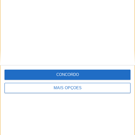
trabalhar nesta área e falar sobre o mundo das motos é
um privilégio enorme.
Artigos relacionados
CONCORDO
MAIS OPÇÕES
MotoGP: Iker Lecuona ambiciona Top 10 em
Silverstone
POR
MIGUEL FRAGOSO
6 AGOSTO, 2026