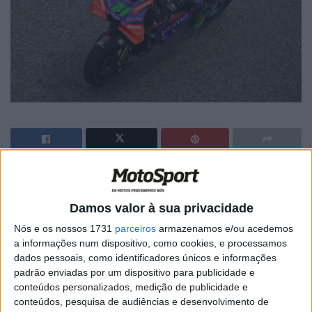
🔊 Ouvir artigo
O fim de semana do piloto da Pramac Ducati Franco
Damos valor à sua privacidade
Morbidelli na Tailândia foi tudo menos fácil. Na
Nós e os nossos 1731
parceiros
armazenamos e/ou acedemos
Qualificação 2 no sábado, uma queda no final da sessão
a informações num dispositivo, como cookies, e processamos
dados pessoais, como identificadores únicos e informações
impediu uma boa posição para as corridas – foi apenas
padrão enviadas por um dispositivo para publicidade e
suficiente para o 11º lugar na grelha. Na corrida sprint,
conteúdos personalizados, medição de publicidade e
Morbidelli mostrou um ritmo forte, terminando em 6º.
conteúdos, pesquisa de audiências e desenvolvimento de