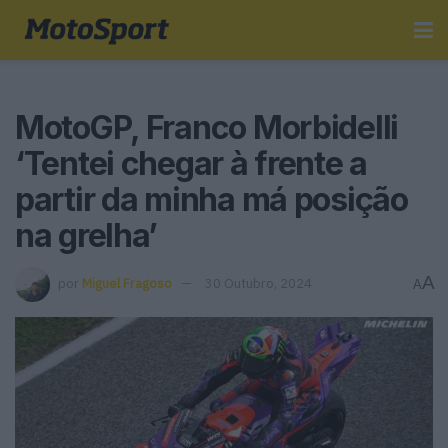
MotoGP, Franco Morbidelli
‘Tentei chegar à frente a
partir da minha má posição
na grelha’
A
por
Miguel Fragoso
30 Outubro, 2024
A