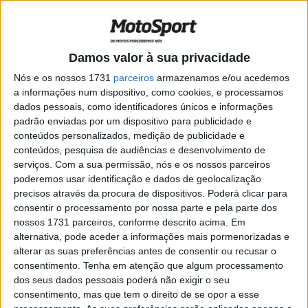
na despedida das Supersport
POR
RICARDO FERREIRA
20 NOVEMBRO, 2022
0
SBK: GMT94 avança para as SBK com
Damos valor à sua privacidade
Lorenzo Baldassarri
Nós e os nossos 1731
parceiros
armazenamos e/ou acedemos
POR
RICARDO FERREIRA
17 OUTUBRO, 2022
0
a informações num dispositivo, como cookies, e processamos
dados pessoais, como identificadores únicos e informações
WSSP Portimão, Corrida 1: Stefano
padrão enviadas por um dispositivo para publicidade e
Manzi conquista primeira vitória para a
conteúdos personalizados, medição de publicidade e
Triumph
conteúdos, pesquisa de audiências e desenvolvimento de
POR
RICARDO FERREIRA
8 OUTUBRO, 2022
0
serviços.
Com a sua permissão, nós e os nossos parceiros
poderemos usar identificação e dados de geolocalização
WSSP, Barcelona: Aegerter esmaga
precisos através da procura de dispositivos. Poderá clicar para
adversários na Catalunha
consentir o processamento por nossa parte e pela parte dos
POR
RICARDO FERREIRA
23 SETEMBRO, 2022
0
nossos 1731 parceiros, conforme descrito acima. Em
alternativa, pode aceder a informações mais pormenorizadas e
WSSP, Magny-Cours, Corrida 2: Aegerter
alterar as suas preferências antes de consentir ou recusar o
vence após duelo com Baldassarri
consentimento.
Tenha em atenção que algum processamento
POR
RICARDO FERREIRA
11 SETEMBRO, 2022
0
dos seus dados pessoais poderá não exigir o seu
consentimento, mas que tem o direito de se opor a esse
WSSP, Magny-Cours: Baldassarri vence