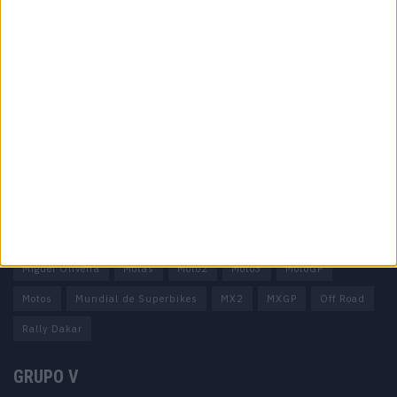
Informação importante
Ficha técnica
Estatuto editorial
Política de privacidade
Termos e condições
Informação Legal
Como anunciar
Tags
Miguel Oliveira
Motas
Moto2
Moto3
MotoGP
Motos
Mundial de Superbikes
MX2
MXGP
Off Road
Rally Dakar
GRUPO V