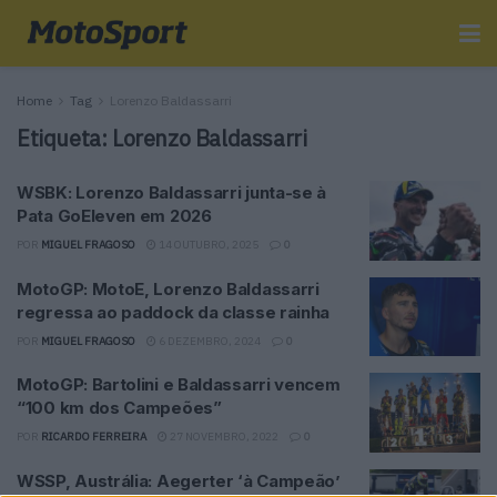
Home
Tag
Lorenzo Baldassarri
Etiqueta:
Lorenzo Baldassarri
WSBK: Lorenzo Baldassarri junta-se à
Pata GoEleven em 2026
POR
MIGUEL FRAGOSO
14 OUTUBRO, 2025
0
MotoGP: MotoE, Lorenzo Baldassarri
regressa ao paddock da classe rainha
POR
MIGUEL FRAGOSO
6 DEZEMBRO, 2024
0
MotoGP: Bartolini e Baldassarri vencem
“100 km dos Campeões”
POR
RICARDO FERREIRA
27 NOVEMBRO, 2022
0
WSSP, Austrália: Aegerter ‘à Campeão’