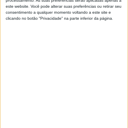
processamento. As suas preferências serão aplicadas apenas a
corrida interrompida por bandeira
este website. Você pode alterar suas preferências ou retirar seu
vermelha
consentimento a qualquer momento voltando a este site e
POR
RICARDO FERREIRA
10 SETEMBRO, 2022
0
clicando no botão "Privacidade" na parte inferior da página.
Supersport, Most: Baldassarri reabre luta
pelo título
POR
RICARDO FERREIRA
31 JULHO, 2022
0
Supersport, Most, Corrida 1: Baldassarri
vence, drama para Aegerter
POR
RICARDO FERREIRA
30 JULHO, 2022
0
Supersport: Superpole para Lorenzo
Baldassarri
POR
RICARDO FERREIRA
30 JULHO, 2022
0
WSSP, Donington, Corrida 2: Aegerter
implacável, nono sucesso consecutivo
POR
RICARDO FERREIRA
17 JULHO, 2022
0
WSSP, Misano, Corrida 1: Sexta vitória