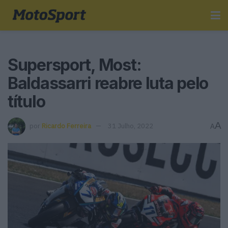
Supersport, Most:
Baldassarri reabre luta pelo
título
A
por
Ricardo Ferreira
31 Julho, 2022
A