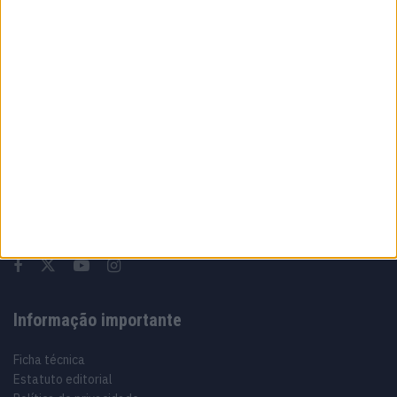
penalização de 16 segundos
10 AGOSTO, 2026
Sobre
Especialistas em Motos, MotoGP, MXGP, Enduro, SuperBikes,
Motocross, Trial
Informação importante
Ficha técnica
Estatuto editorial