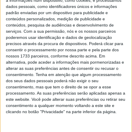
a informações num dispositivo, como cookies, e processamos
corrida deste domingo. Assim, na grelha de partida todos
dados pessoais, como identificadores únicos e informações
os pilotos abaixo do 5º lugar subiram uma posição.
padrão enviadas por um dispositivo para publicidade e
conteúdos personalizados, medição de publicidade e
A primeira fila continuou a ser composta pelo vencedor
conteúdos, pesquisa de audiências e desenvolvimento de
da primeira corrida Lorenzo Baldassarri (Yamaha), por
serviços.
Com a sua permissão, nós e os nossos parceiros
Federico Caricasulo e Nicolo Bulega, ambos em Ducati.
poderemos usar identificação e dados de geolocalização
precisos através da procura de dispositivos. Poderá clicar para
Depois da sua vitória dominante no sábado, Baldassarri
consentir o processamento por nossa parte e pela parte dos
era considerado o favorito para a vitória, mas Nicoló
nossos 1733 parceiros, conforme descrito acima. Em
Bulega não apenas manteve, como assumiu a liderança a
alternativa, pode aceder a informações mais pormenorizadas e
partir 5ª volta. No entanto, a poucas voltas do final e
alterar as suas preferências antes de consentir ou recusar o
consentimento.
Tenha em atenção que algum processamento
após a queda de Steven Odendaal (Kallio Yamaha),
dos seus dados pessoais poderá não exigir o seu
Baldassarri ultrapassou o italiano da Ducati para
consentimento, mas que tem o direito de se opor a esse
conquistar a segunda vitória do fim-de-semana.
processamento. As suas preferências serão aplicadas apenas a
este website. Você pode alterar suas preferências ou retirar seu
consentimento a qualquer momento voltando a este site e
clicando no botão "Privacidade" na parte inferior da página.