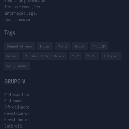
Política de privacidade
Termos e condições
Informação Legal
Como anunciar
Tags
Miguel Oliveira
Motas
Moto2
Moto3
MotoGP
Motos
Mundial de Superbikes
MX2
MXGP
Off Road
Rally Dakar
GRUPO V
Motosport ES
Motomais
Offroad moto
Revistacarros
Revistamotos
Calibre12