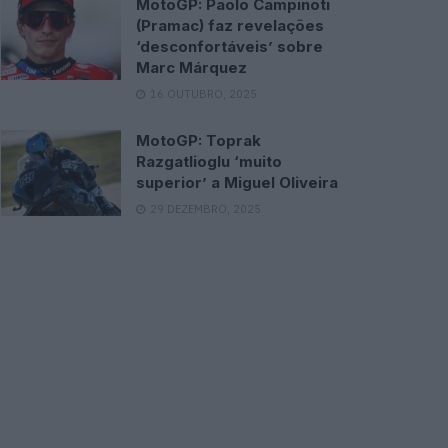
MotoGP: Paolo Campinoti
(Pramac) faz revelações
‘desconfortáveis’ sobre
Marc Márquez
16 OUTUBRO, 2025
MotoGP: Toprak
Razgatlioglu ‘muito
superior’ a Miguel Oliveira
29 DEZEMBRO, 2025