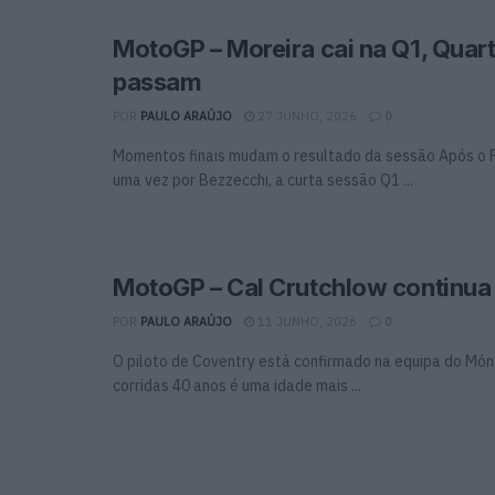
MotoGP – Moreira cai na Q1, Quart
passam
POR
PAULO ARAÚJO
27 JUNHO, 2026
0
Momentos finais mudam o resultado da sessão Após o 
uma vez por Bezzecchi, a curta sessão Q1 ...
MotoGP – Cal Crutchlow continua
POR
PAULO ARAÚJO
11 JUNHO, 2026
0
O piloto de Coventry está confirmado na equipa do Mó
corridas 40 anos é uma idade mais ...