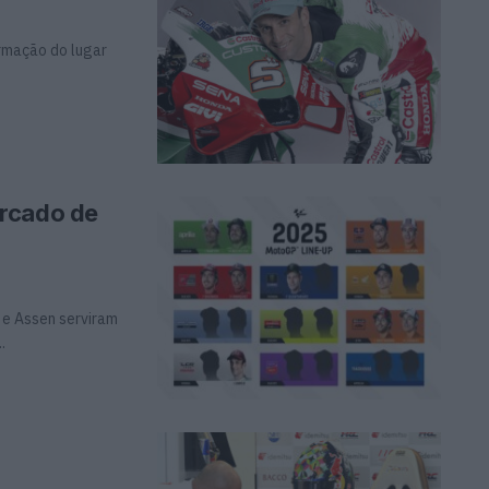
irmação do lugar
ercado de
 e Assen serviram
.