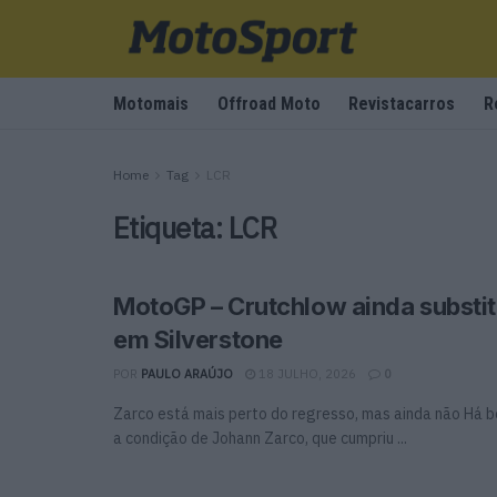
Motomais
Offroad Moto
Revistacarros
R
Home
Tag
LCR
Etiqueta:
LCR
MotoGP – Crutchlow ainda substit
em Silverstone
POR
PAULO ARAÚJO
18 JULHO, 2026
0
Zarco está mais perto do regresso, mas ainda não Há b
a condição de Johann Zarco, que cumpriu ...