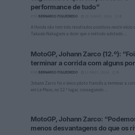
performance de tudo”
POR
BERNARDO FIGUEIREDO
20 JUNHO, 2024
0
A Honda não tem tido resultados positivos neste início
Takaaki Nakagami a dizer que o método adotado ...
MotoGP, Johann Zarco (12.º): “Fo
terminar a corrida com alguns po
POR
BERNARDO FIGUEIREDO
13 MAIO, 2024
0
Johann Zarco foi o único piloto francês a terminar a co
em Le Mans, no 12.º lugar, conseguindo ...
MotoGP, Johann Zarco: “Podemos
menos desvantagens do que os ri