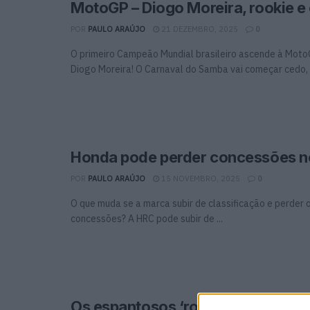
MotoGP – Diogo Moreira, rookie 
POR
PAULO ARAÚJO
21 DEZEMBRO, 2025
0
O primeiro Campeão Mundial brasileiro ascende à Mot
Diogo Moreira! O Carnaval do Samba vai começar cedo, c
Honda pode perder concessões 
POR
PAULO ARAÚJO
15 NOVEMBRO, 2025
0
O que muda se a marca subir de classificação e perder 
concessões? A HRC pode subir de ...
Os espantosos ‘rookies’ da Moto