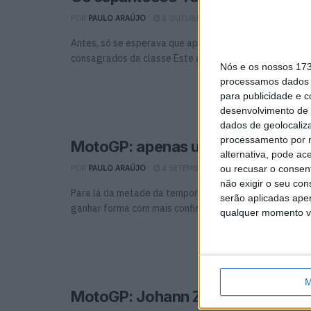
POR
PAULO ARAÚJO
8 OUTUBRO, 2025
0
Antes, só se esperava que aprendessem, agora, lutam 
consagrados da classe Este ano, 3 pilotos ascenderam .
Nós e os nossos 17
processamos dados p
para publicidade e 
desenvolvimento de 
dados de geolocaliza
processamento por n
MotoGP: apenas uma vaga a defin
alternativa, pode ac
ou recusar o consen
POR
PAULO ARAÚJO
4 SETEMBRO, 2025
0
não exigir o seu co
Para lá da metade da temporada de MotoGP de 2025, 2
serão aplicadas apen
ganhar forma com mais confirmações Foto Michelin ...
qualquer momento vol
M
MotoGP: Johann Zarco fica na H