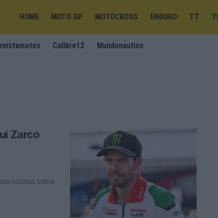
HOME
MOTO GP
MOTOCROSS
ENDURO
TT
T
evistamotos
Calibre12
Mundonautico
ui Zarco
oas notícias sobre