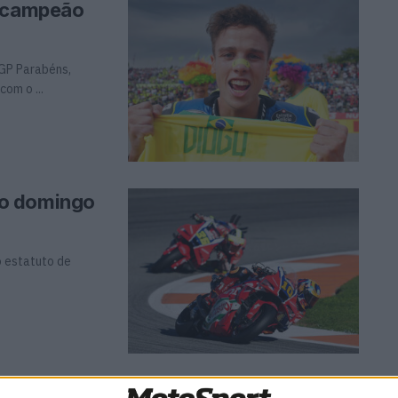
e campeão
oGP Parabéns,
om o ...
no domingo
o estatuto de
GP