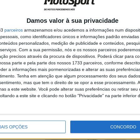
por pódios com os
Damos valor à sua privacidade
..
33
parceiros
armazenamos e/ou acedemos a informações num dispositi
essoais, como identificadores únicos e informações padrão enviadas 
conteúdos personalizados, medição de publicidade e conteúdos, pesqui
serviços.
Com a sua permissão, nós e os nossos parceiros poderemos 
ção precisos através da procura de dispositivos. Poderá clicar para co
ossa parte e pela parte dos nossos 1733 parceiros, conforme descrit
ir!
eder a informações mais pormenorizadas e alterar as suas preferência
timento.
Tenha em atenção que algum processamento dos seus dados
nsentimento, mas que tem o direito de se opor a esse processamento. A
026 continua a
as a este website. Você pode alterar suas preferências ou retirar seu
tando a este site e clicando no botão "Privacidade" na parte inferior 
AIS OPÇÕES
CONCORDO
onda LCR