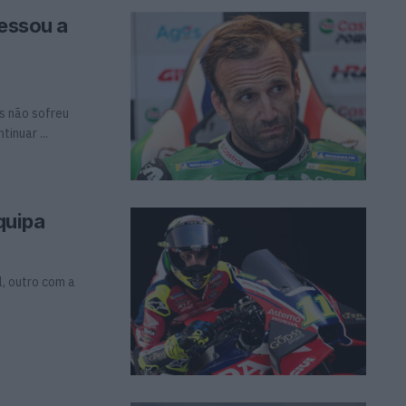
ressou a
s não sofreu
inuar ...
quipa
l, outro com a