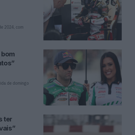
 de 2024, com
i bom
ntos”
rrida de domingo
 ter
vais”