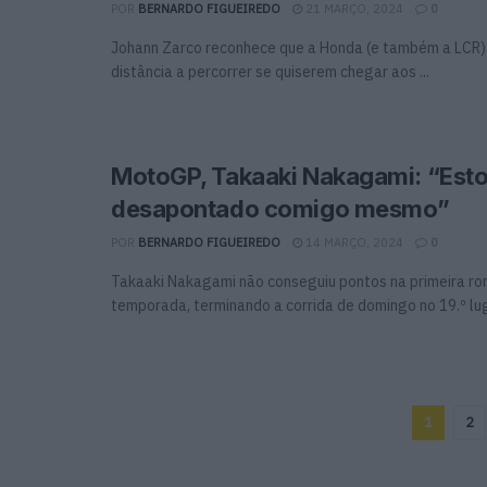
POR
BERNARDO FIGUEIREDO
21 MARÇO, 2024
0
Johann Zarco reconhece que a Honda (e também a LCR)
distância a percorrer se quiserem chegar aos ...
MotoGP, Takaaki Nakagami: “Est
desapontado comigo mesmo”
POR
BERNARDO FIGUEIREDO
14 MARÇO, 2024
0
Takaaki Nakagami não conseguiu pontos na primeira ro
temporada, terminando a corrida de domingo no 19.º luga
1
2