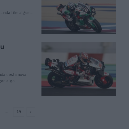
 ainda têm alguma
ou
nda desta nova
r, algo ...
…
19