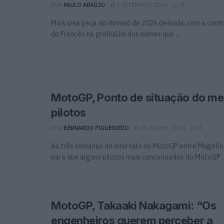
POR
PAULO ARAÚJO
1 SETEMBRO, 2025
0
Mais uma peça do dominó de 2026 definida, com a conf
do Francês na grelhaUm dos nomes que ...
MotoGP, Ponto de situação do m
pilotos
POR
BERNARDO FIGUEIREDO
25 JUNHO, 2024
0
As três semanas de intervalo no MotoGP entre Mugello
para que alguns pilotos mais conceituados do MotoGP ..
MotoGP, Takaaki Nakagami: “Os
engenheiros querem perceber a