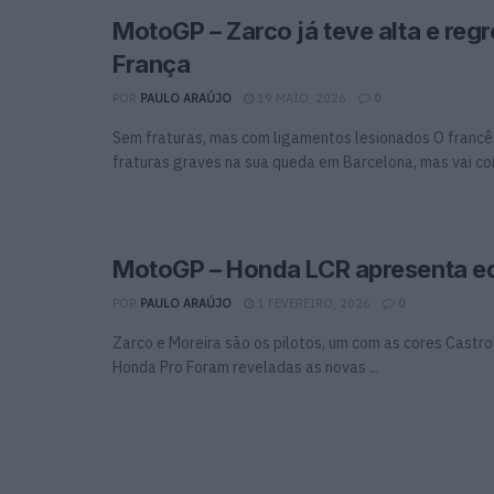
MotoGP – Zarco já teve alta e reg
França
POR
PAULO ARAÚJO
19 MAIO, 2026
0
Sem fraturas, mas com ligamentos lesionados O francê
fraturas graves na sua queda em Barcelona, mas vai cont
MotoGP – Honda LCR apresenta e
POR
PAULO ARAÚJO
1 FEVEREIRO, 2026
0
Zarco e Moreira são os pilotos, um com as cores Castro
Honda Pro Foram reveladas as novas ...