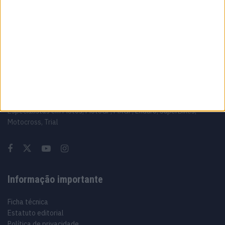
resolvido este fim de semana’
6 AGOSTO, 2026
Sobre
Especialistas em Motos, MotoGP, MXGP, Enduro, SuperBikes,
Motocross, Trial
Informação importante
Ficha técnica
Estatuto editorial
Política de privacidade