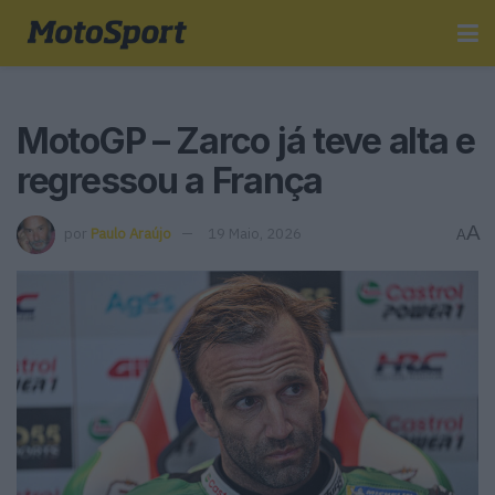
MotoGP – Zarco já teve alta e
regressou a França
A
por
Paulo Araújo
19 Maio, 2026
A