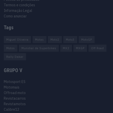
Termos e condições
Informação Legal
Como anunciar
Tags
Miguel Oliveira
Motas
Moto2
Moto3
MotoGP
Motos
Mundial de Superbikes
MX2
MXGP
Off Road
Rally Dakar
GRUPO V
Motosport ES
Motomais
Offroad moto
Revistacarros
Revistamotos
Calibre12