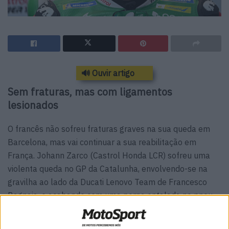
🔊 Ouvir artigo
Sem fraturas, mas com ligamentos
lesionados
O francês não sofreu fraturas graves na sua queda em
Barcelona, mas vai continuar a sua reabilitação em
França. Johann Zarco (Castrol Honda LCR) sofreu uma
violenta queda no GP da Catalunha, envolvendo-se na
gravilha ao lado da Ducati Lenovo Team de Francesco
Bagnaia, e acabando com uma perna entalada no pneu
traseiro da Ducati.