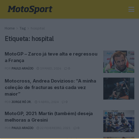
Home
Tag
hospital
Etiqueta:
hospital
MotoGP – Zarco já teve alta e regressou
a França
POR
PAULO ARAÚJO
19 MAIO, 2026
0
Motocross, Andrea Dovizioso: “A minha
coleção de fracturas está cada vez
maior”
POR
JORGE RÓ JR.
9 ABRIL, 2024
0
MotoGP, 2021: Martin (também) deseja
melhoras a Gresini
POR
PAULO ARAÚJO
22 FEVEREIRO, 2021
0