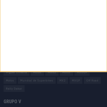
Informação importante
Ficha técnica
Estatuto editorial
Política de privacidade
Termos e condições
Informação Legal
Como anunciar
Tags
Miguel Oliveira
Motas
Moto2
Moto3
MotoGP
Motos
Mundial de Superbikes
MX2
MXGP
Off Road
Rally Dakar
GRUPO V