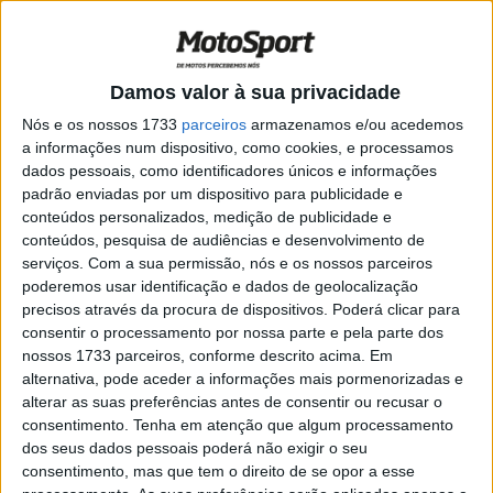
MotoGP, 2021: Fausto Gresini piora
POR
PAULO ARAÚJO
19 FEVEREIRO, 2021
0
Damos valor à sua privacidade
Endurance, 2021: Cirurgia de sucesso
para Niccolò Canepa após acidente de
Nós e os nossos 1733
parceiros
armazenamos e/ou acedemos
Valência
a informações num dispositivo, como cookies, e processamos
dados pessoais, como identificadores únicos e informações
POR
PAULO ARAÚJO
18 FEVEREIRO, 2021
0
padrão enviadas por um dispositivo para publicidade e
MotoGP, 2021: As melhorias de Marc
conteúdos personalizados, medição de publicidade e
Márquez
conteúdos, pesquisa de audiências e desenvolvimento de
serviços.
Com a sua permissão, nós e os nossos parceiros
POR
PAULO ARAÚJO
13 FEVEREIRO, 2021
0
poderemos usar identificação e dados de geolocalização
MotoGP, 2021: Fausto Gresini recupera
precisos através da procura de dispositivos. Poderá clicar para
lentamente
consentir o processamento por nossa parte e pela parte dos
nossos 1733 parceiros, conforme descrito acima. Em
POR
PAULO ARAÚJO
2 FEVEREIRO, 2021
0
alternativa, pode aceder a informações mais pormenorizadas e
alterar as suas preferências antes de consentir ou recusar o
MotoGP, 2021: Marc Márquez foi fazer
consentimento.
Tenha em atenção que algum processamento
check-up de seis semanas
dos seus dados pessoais poderá não exigir o seu
POR
PAULO ARAÚJO
15 JANEIRO, 2021
2
consentimento, mas que tem o direito de se opor a esse