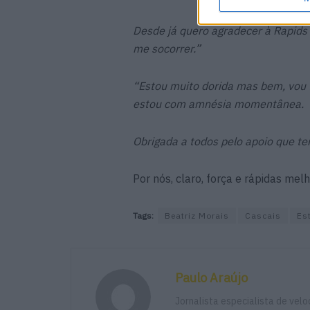
Desde já quero agradecer à Rapids
me socorrer.”
“Estou muito dorida mas bem, vou f
estou com amnésia momentânea.
Obrigada a todos pelo apoio que te
Por nós, claro, força e rápidas mel
Tags:
Beatriz Morais
Cascais
Est
Paulo Araújo
Jornalista especialista de vel