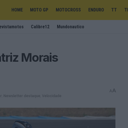
HOME
MOTO GP
MOTOCROSS
ENDURO
TT
T
evistamotos
Calibre12
Mundonautico
atriz Morais
A
A
r
,
Newsletter destaque
,
Velocidade