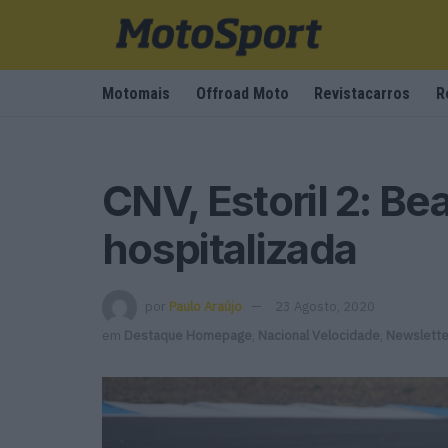
Motomais
Offroad Moto
Revistacarros
R
CNV, Estoril 2: Be
hospitalizada
por
Paulo Araújo
23 Agosto, 2020
em
Destaque Homepage
,
Nacional Velocidade
,
Newslette