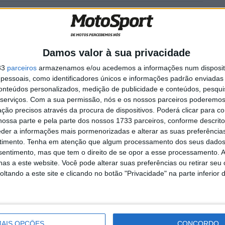
gado
MotoGP: Moto3, Valentin
omo o
Perrone termina sexta-feira
no topo em Silverstone
7 AGOSTO, 2026
Damos valor à sua privacidade
33
parceiros
armazenamos e/ou acedemos a informações num dispositi
essoais, como identificadores únicos e informações padrão enviadas 
conteúdos personalizados, medição de publicidade e conteúdos, pesqui
serviços.
Com a sua permissão, nós e os nossos parceiros poderemos 
ção precisos através da procura de dispositivos. Poderá clicar para co
ndos treinos cronometrados, depois de já ter feito um
ossa parte e pela parte dos nossos 1733 parceiros, conforme descrit
 foi cuspida da sua Yamaha R3, que pôs fim à sua
eder a informações mais pormenorizadas e alterar as suas preferência
sim, qualificou-se em 13º, mas claro, não viria a
timento.
Tenha em atenção que algum processamento dos seus dados
nsentimento, mas que tem o direito de se opor a esse processamento. A
as a este website. Você pode alterar suas preferências ou retirar seu
tando a este site e clicando no botão "Privacidade" na parte inferior 
notícia, elogiando a rápida intervenção dos serviços de
ive um aparatoso acidente no circuito do Estoril.
AIS OPÇÕES
CONCORDO