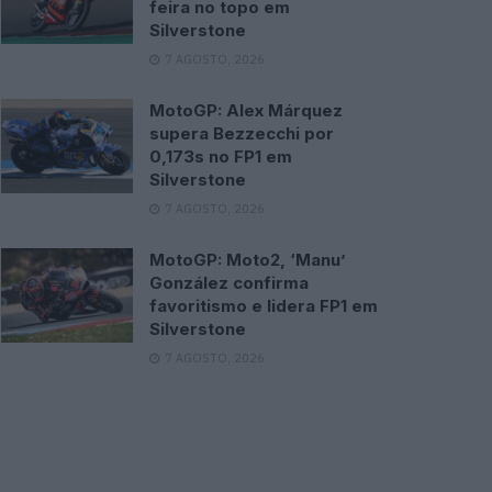
feira no topo em
Silverstone
7 AGOSTO, 2026
MotoGP: Alex Márquez
supera Bezzecchi por
0,173s no FP1 em
Silverstone
7 AGOSTO, 2026
MotoGP: Moto2, ‘Manu’
González confirma
favoritismo e lidera FP1 em
Silverstone
7 AGOSTO, 2026