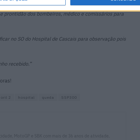
 e prontidão dos bombeiros, médico e comissários para
icar no SO do Hospital de Cascais para observação pois
nho recebido.”
horas!
oril 2
hospital
queda
SSP300
ocidade, MotoGP e SBK com mais de 36 anos de atividade,