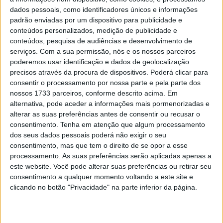
poderei iniciar o processo de reabilitação com alguma
dados pessoais, como identificadores únicos e informações
fisioterapia”
Nicollò Canepa
padrão enviadas por um dispositivo para publicidade e
conteúdos personalizados, medição de publicidade e
conteúdos, pesquisa de audiências e desenvolvimento de
serviços.
Com a sua permissão, nós e os nossos parceiros
poderemos usar identificação e dados de geolocalização
precisos através da procura de dispositivos. Poderá clicar para
Médicos do Hospital Universitario Dexeus, em Barcelona,
consentir o processamento por nossa parte e pela parte dos
operaram para estabilizar três fraturas no tornozelo
nossos 1733 parceiros, conforme descrito acima. Em
alternativa, pode aceder a informações mais pormenorizadas e
esquerdo de Canepa, sofridas num acidente no teste em
alterar as suas preferências antes de consentir ou recusar o
Valência, na terça-feira.
consentimento.
Tenha em atenção que algum processamento
dos seus dados pessoais poderá não exigir o seu
Canepa estava em Espanha a testar com os
consentimento, mas que tem o direito de se opor a esse
companheiros de equipa Yamaha YART, Marvin Fritz e
processamento. As suas preferências serão aplicadas apenas a
Karel Hanika, quando se despistou fortemente à entrada
este website. Você pode alterar suas preferências ou retirar seu
consentimento a qualquer momento voltando a este site e
para a Curva 10 de Valência.
clicando no botão "Privacidade" na parte inferior da página.
O airbag do fato deflagrou e evitou lesões na parte
superior do corpo, mas um forte impacto no tornozelo