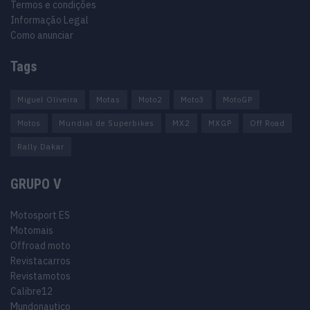
Termos e condições
Informação Legal
Como anunciar
Tags
Miguel Oliveira
Motas
Moto2
Moto3
MotoGP
Motos
Mundial de Superbikes
MX2
MXGP
Off Road
Rally Dakar
GRUPO V
Motosport ES
Motomais
Offroad moto
Revistacarros
Revistamotos
Calibre12
Mundonautico