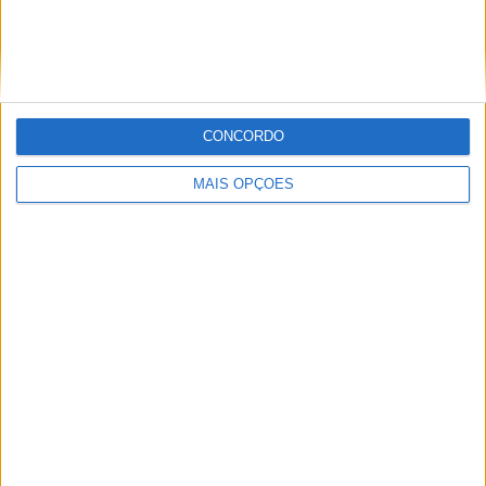
Paulo Araújo
CONCORDO
Jornalista especialista de velocidade, MotoGP e SBK
com mais de 36 anos de atividade, incluindo Imprensa,
MAIS OPÇÕES
Radio e TV e trabalhos publicados no Reino Unido,
Irlanda, Grécia, Canadá e Brasil além de Portugal
Artigos relacionados