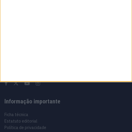
6 AGOSTO, 2026
Sobre
Especialistas em Motos, MotoGP, MXGP, Enduro, SuperBikes,
Motocross, Trial
Informação importante
Ficha técnica
Estatuto editorial
Política de privacidade