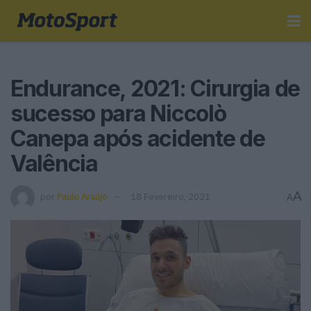
Endurance, 2021: Cirurgia de
sucesso para Niccolò
Canepa após acidente de
Valência
A
por
Paulo Araújo
18 Fevereiro, 2021
A