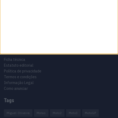
Especialistas em Motos, MotoGP, MXGP, Enduro, SuperBikes,
Motocross, Trial
Informação importante
Ficha técnica
Estatuto editorial
Política de privacidade
Termos e condições
Informação Legal
Como anunciar
Tags
Miguel Oliveira
Motas
Moto2
Moto3
MotoGP