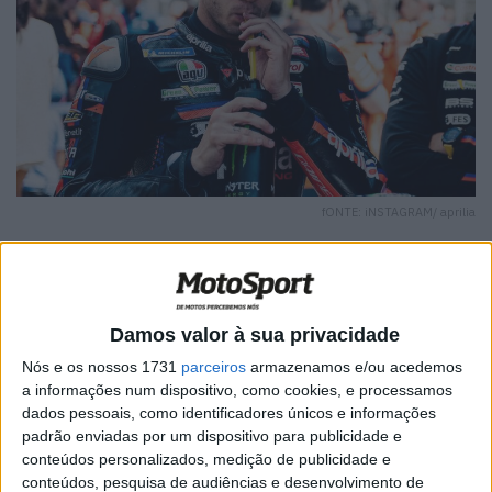
fONTE: iNSTAGRAM/ aprilia
Damos valor à sua privacidade
🔊 Ouvir artigo
Nós e os nossos 1731
parceiros
armazenamos e/ou acedemos
O ambiente no paddock de Montmeló está longe de ser o
a informações num dispositivo, como cookies, e processamos
habitual. Depois de um fim de semana marcado por
dados pessoais, como identificadores únicos e informações
padrão enviadas por um dispositivo para publicidade e
acidentes violentos, Marco Bezzecchi não escondeu o
conteúdos personalizados, medição de publicidade e
desconforto sentido dentro do paddock após o GP da
conteúdos, pesquisa de audiências e desenvolvimento de