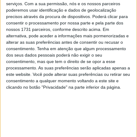
Catalunha. O líder do Mundial admitiu que o clima vivido
serviços.
Com a sua permissão, nós e os nossos parceiros
no circuito o deixou profundamente abalado. “Será pela
poderemos usar identificação e dados de geolocalização
precisos através da procura de dispositivos. Poderá clicar para
chuva ou pela preocupação depois de tantos acidentes,
consentir o processamento por nossa parte e pela parte dos
mas aqui há um ambiente que me dá vontade de ir
nossos 1731 parceiros, conforme descrito acima. Em
embora”, confessou o piloto italiano no final dos testes
alternativa, pode aceder a informações mais pormenorizadas e
oficiais.
alterar as suas preferências antes de consentir ou recusar o
consentimento.
Tenha em atenção que algum processamento
Bezzecchi acompanhou de perto os graves acidentes
dos seus dados pessoais poderá não exigir o seu
consentimento, mas que tem o direito de se opor a esse
envolvendo Pedro Acosta, Alex Márquez e Johann Zarco,
processamento. As suas preferências serão aplicadas apenas a
e refletiu sobre os riscos constantes da modalidade.
este website. Você pode alterar suas preferências ou retirar seu
“Subir para a mota é aquilo que nos faz sentir vivos, mas
consentimento a qualquer momento voltando a este site e
às vezes talvez não tenhamos verdadeira noção do
clicando no botão "Privacidade" na parte inferior da página.
perigo até acontecerem dias como o de ontem”, afirmou.
Quando questionado sobre os pilotos serem “heróis”, o
italiano respondeu com ironia amarga: “Inconscientes”.
Segundo Bezzecchi, muitas vezes o público não percebe
quão perto os pilotos andam do limite em cada curva,