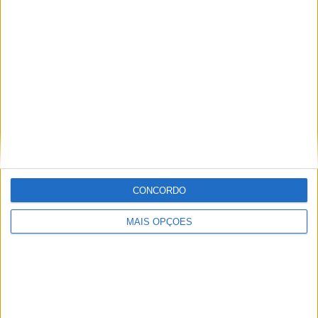
no mundo das “duas rodas” por culpa da família que
sempre esteve associada a este meio. Conseguir
trabalhar nesta área e falar sobre o mundo das motos é
um privilégio enorme.
Artigos relacionados
CONCORDO
MAIS OPÇÕES
MotoGP: Iker Lecuona ambiciona Top 10 em
Silverstone
POR
MIGUEL FRAGOSO
6 AGOSTO, 2026