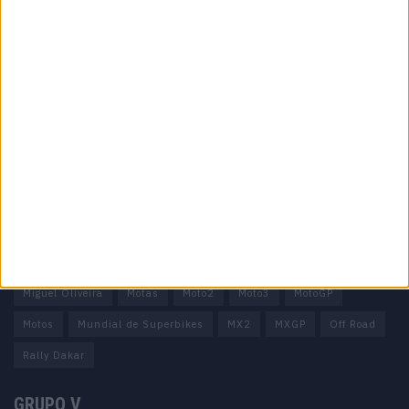
Informação importante
Ficha técnica
Estatuto editorial
Política de privacidade
Termos e condições
Informação Legal
Como anunciar
Tags
Miguel Oliveira
Motas
Moto2
Moto3
MotoGP
Motos
Mundial de Superbikes
MX2
MXGP
Off Road
Rally Dakar
GRUPO V