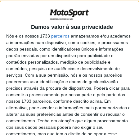
MotoGP, 2021: KTM renova com Binder
até 2024
POR
RICARDO FERREIRA
1 JUNHO, 2021
0
Damos valor à sua privacidade
MotoGP, 2021, Jerez- TL3: Márquez cai,
Nakagami lidera, Oliveira fora
Nós e os nossos 1733
parceiros
armazenamos e/ou acedemos
a informações num dispositivo, como cookies, e processamos
POR
PAULO ARAÚJO
1 MAIO, 2021
0
dados pessoais, como identificadores únicos e informações
MotoGP, 2021, Jerez – Miguel Oliveira
padrão enviadas por um dispositivo para publicidade e
(7º): “Ainda temos trabalho a fazer”
conteúdos personalizados, medição de publicidade e
conteúdos, pesquisa de audiências e desenvolvimento de
POR
RICARDO FERREIRA
30 ABRIL, 2021
0
serviços.
Com a sua permissão, nós e os nossos parceiros
MotoGP, 2021, Portimão – Pit Beirer: “A
poderemos usar identificação e dados de geolocalização
performance de novembro não será
precisos através da procura de dispositivos. Poderá clicar para
suficiente”
consentir o processamento por nossa parte e pela parte dos
nossos 1733 parceiros, conforme descrito acima. Em
POR
RICARDO FERREIRA
16 ABRIL, 2021
0
alternativa, pode aceder a informações mais pormenorizadas e
MotoGP, 2021, TL2 – Bagnaia primeiro,
alterar as suas preferências antes de consentir ou recusar o
Oliveira 9º depois de estar no topo!
consentimento.
Tenha em atenção que algum processamento
dos seus dados pessoais poderá não exigir o seu
POR
RICARDO FERREIRA
17 ABRIL, 2021
1
consentimento, mas que tem o direito de se opor a esse