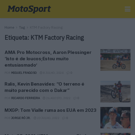
Home
Tag
KTM Factory Racing
Etiqueta:
KTM Factory Racing
AMA Pro Motocross, Aaron Plessinger
‘Isto é de loucos;Estou muito
entusiasmado’
POR
MIGUEL FRAGOSO
8 JULHO, 2024
0
Ralis, Kevin Benavides: “O terreno é
muito parecido com o Dakar”
POR
RICARDO FERREIRA
26 AGOSTO, 2022
0
MXGP: Tom Vialle ruma aos EUA em 2023
POR
JORGE RÓ JR.
23 JULHO, 2022
0