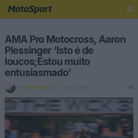
AMA Pro Motocross, Aaron
Plessinger ‘Isto é de
loucos;Estou muito
entusiasmado’
A
por
Miguel Fragoso
8 Julho, 2024
A