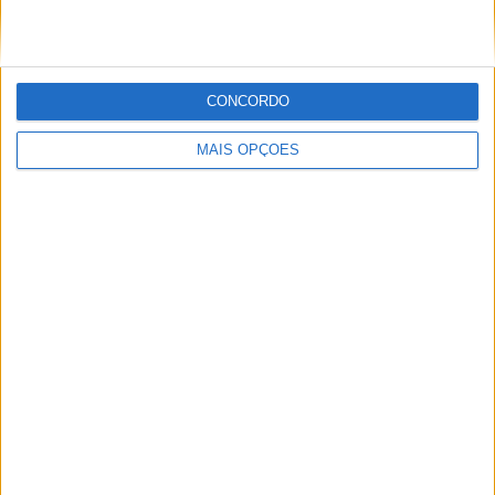
POR
MIGUEL FRAGOSO
6 AGOSTO, 2026
CONCORDO
MAIS OPÇÕES
MXGP: Herlings imparável na areia de Lommel; vitória
recorde e liderança reforçada
POR
MIGUEL FRAGOSO
8 AGOSTO, 2026
Please
login
to join discussion