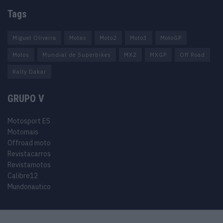
Tags
Miguel Oliveira
Motas
Moto2
Moto3
MotoGP
Motos
Mundial de Superbikes
MX2
MXGP
Off Road
Rally Dakar
GRUPO V
Motosport ES
Motomais
Offroad moto
Revistacarros
Revistamotos
Calibre12
Mundonautico