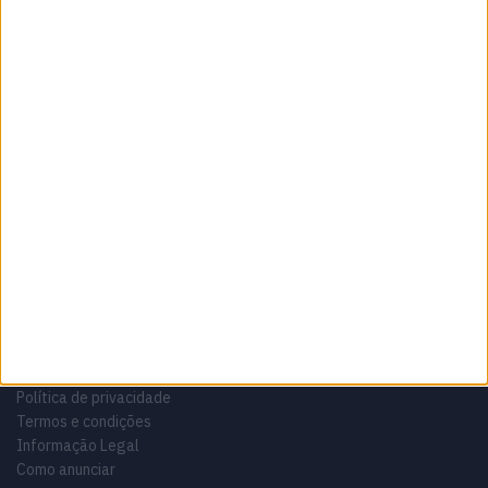
Sobre
Especialistas em Motos, MotoGP, MXGP, Enduro, SuperBikes,
Motocross, Trial
Informação importante
Ficha técnica
Estatuto editorial
Política de privacidade
Termos e condições
Informação Legal
Como anunciar