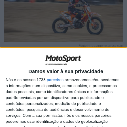
Fonte:https://promotocross.com
Damos valor à sua privacidade
Nós e os nossos 1733
parceiros
armazenamos e/ou acedemos
🔊 Ouvir artigo
a informações num dispositivo, como cookies, e processamos
Aaron Plessinger terminou o AMA Pro Motocross em
dados pessoais, como identificadores únicos e informações
padrão enviadas por um dispositivo para publicidade e
RedBud na segunda posição. O piloto da Red Bull KTM
conteúdos personalizados, medição de publicidade e
Factory Racing mostrou-se muito consistente durante
conteúdos, pesquisa de audiências e desenvolvimento de
todo o fim de semana, conseguindo um resultado muito
serviços.
Com a sua permissão, nós e os nossos parceiros
positivo para o campeonato.
poderemos usar identificação e dados de geolocalização