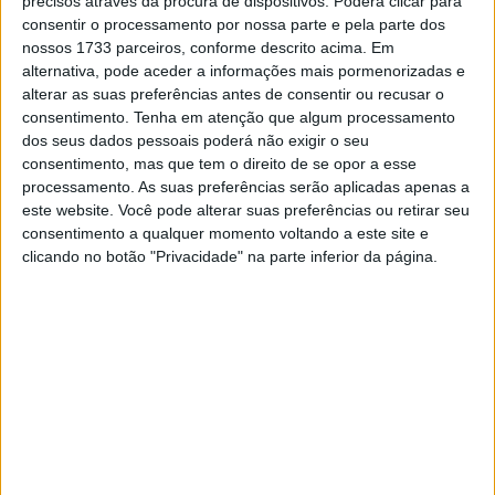
precisos através da procura de dispositivos. Poderá clicar para
Em declarações após a corrida, segundo o site
consentir o processamento por nossa parte e pela parte dos
https://promotocross.com
, Plessinger falou sobre o
nossos 1733 parceiros, conforme descrito acima. Em
alternativa, pode aceder a informações mais pormenorizadas e
ambiente impressionante no circuito e da sua gestão
alterar as suas preferências antes de consentir ou recusar o
durante a corrida.
consentimento.
Tenha em atenção que algum processamento
dos seus dados pessoais poderá não exigir o seu
– Isto é de loucos. Nunca vi [a RedBud] com este aspeto
consentimento, mas que tem o direito de se opor a esse
na minha vida. Fiz um bom arranque [na Moto 2], passei o
processamento. As suas preferências serão aplicadas apenas a
Anderson e depois coloquei a moto em modo cruzeiro.
este website. Você pode alterar suas preferências ou retirar seu
consentimento a qualquer momento voltando a este site e
Eles [Anderson e Lawrence] aproximaram-se um pouco,
clicando no botão "Privacidade" na parte inferior da página.
por isso recuperei para me manter em segundo. A moto
estava a funcionar muito bem hoje. Estou muito
entusiasmado.
Artigos relacionados
CN Supercross: Cédric Soubeyras foi o
grande destaque da classe Elite em
Poutena