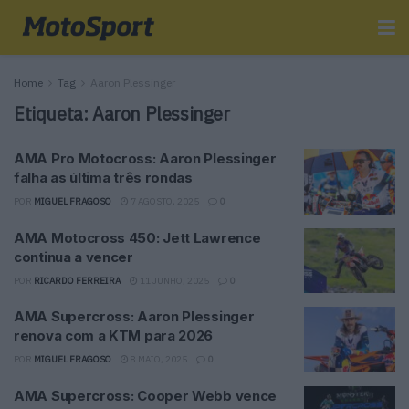
Home
Tag
Aaron Plessinger
Etiqueta:
Aaron Plessinger
AMA Pro Motocross: Aaron Plessinger
falha as última três rondas
POR
MIGUEL FRAGOSO
7 AGOSTO, 2025
0
AMA Motocross 450: Jett Lawrence
continua a vencer
POR
RICARDO FERREIRA
11 JUNHO, 2025
0
AMA Supercross: Aaron Plessinger
renova com a KTM para 2026
POR
MIGUEL FRAGOSO
8 MAIO, 2025
0
AMA Supercross: Cooper Webb vence