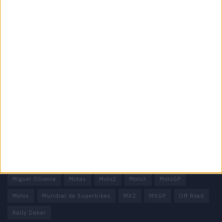
Informação importante
Ficha técnica
Estatuto editorial
Política de privacidade
Termos e condições
Informação Legal
Como anunciar
Tags
Miguel Oliveira
Motas
Moto2
Moto3
MotoGP
Motos
Mundial de Superbikes
MX2
MXGP
Off Road
Rally Dakar