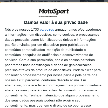
em Pittsburgh, Sexton volta a errar
POR
RICARDO FERREIRA
29 ABRIL, 2025
0
AMA Supercross: Aaron Plessinger
Damos valor à sua privacidade
vence no inferno de Foxborough
POR
RICARDO FERREIRA
6 ABRIL, 2025
0
Nós e os nossos 1733
parceiros
armazenamos e/ou acedemos
a informações num dispositivo, como cookies, e processamos
AMA Supercross, Seattle: Webb bate
dados pessoais, como identificadores únicos e informações
Sexton, que duelo!
padrão enviadas por um dispositivo para publicidade e
conteúdos personalizados, medição de publicidade e
POR
RICARDO FERREIRA
31 MARÇO, 2025
0
conteúdos, pesquisa de audiências e desenvolvimento de
AMA Supercross 450: Sexton vence em
serviços.
Com a sua permissão, nós e os nossos parceiros
Birmingham e reduz desvantagem para
poderemos usar identificação e dados de geolocalização
Webb
precisos através da procura de dispositivos. Poderá clicar para
consentir o processamento por nossa parte e pela parte dos
POR
RICARDO FERREIRA
23 MARÇO, 2025
0
nossos 1733 parceiros, conforme descrito acima. Em
AMA Supercross: Pódio especial!
alternativa, pode aceder a informações mais pormenorizadas e
Plessinger ‘dedicar este pódio ao meu
alterar as suas preferências antes de consentir ou recusar o
amigo acabou de ser diagnosticado um
consentimento.
Tenha em atenção que algum processamento
cancro’
dos seus dados pessoais poderá não exigir o seu
consentimento, mas que tem o direito de se opor a esse
POR
MIGUEL FRAGOSO
4 MARÇO, 2025
0