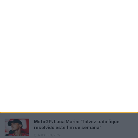
Please
login
to join discussion
Novidades
Tendências
Comentários
MotoGP: Iker Lecuona ambiciona Top 10 em
Silverstone
6 AGOSTO, 2026
MotoGP: Marco Bezzecchi recebe luz verde
para correr em Silverstone
6 AGOSTO, 2026
MotoGP: Álex Rins afasta pressa sobre o
futuro ‘Há várias opções em cima da mesa’
6 AGOSTO, 2026
MotoGP: Luca Marini ‘Talvez tudo fique
resolvido este fim de semana’
6 AGOSTO, 2026