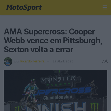
AMA Supercross: Cooper
Webb vence em Pittsburgh,
Sexton volta a errar
A
por
Ricardo Ferreira
29 Abril, 2025
A