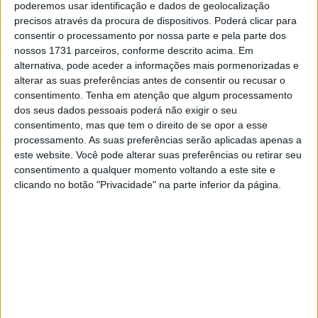
poderemos usar identificação e dados de geolocalização
6 AGOSTO, 2026
precisos através da procura de dispositivos. Poderá clicar para
consentir o processamento por nossa parte e pela parte dos
nossos 1731 parceiros, conforme descrito acima. Em
alternativa, pode aceder a informações mais pormenorizadas e
alterar as suas preferências antes de consentir ou recusar o
consentimento.
Tenha em atenção que algum processamento
dos seus dados pessoais poderá não exigir o seu
consentimento, mas que tem o direito de se opor a esse
Uma prova crucial para Cooper Webb #2, que agora beneficia de
uma vantagem de 12 pontos a duas rondas do final
processamento. As suas preferências serão aplicadas apenas a
este website. Você pode alterar suas preferências ou retirar seu
consentimento a qualquer momento voltando a este site e
clicando no botão "Privacidade" na parte inferior da página.
A final viu o esperado confronto entre os dois candidatos