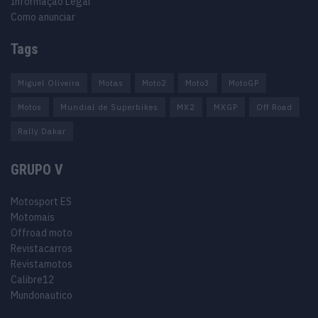
Informação Legal
Como anunciar
Tags
Miguel Oliveira
Motas
Moto2
Moto3
MotoGP
Motos
Mundial de Superbikes
MX2
MXGP
Off Road
Rally Dakar
GRUPO V
Motosport ES
Motomais
Offroad moto
Revistacarros
Revistamotos
Calibre12
Mundonautico