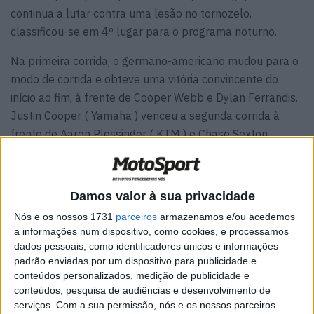
continua a lutar contra uma lesão no tornozelo,
classificou-se em 4º lugar para o programa noturno.
Na primeira corrida, o germano-americano mudou para o
modo de corrida e obteve uma vitória convincente do
início ao fim, à frente de Cooper Webb e Dylan Ferrandis.
Justin Cooper ( Yamaha ) venceu a segunda corrida à
frente de Aaron Plessinger ( KTM ) e Chase Sexton .
Cooper primeiro venceu Sexton e depois Plessinger nesta
corrida .
Damos valor à sua privacidade
Artigos relacionados
Nós e os nossos 1731
parceiros
armazenamos e/ou acedemos
a informações num dispositivo, como cookies, e processamos
MotoGP: Iker Lecuona ambiciona Top 10 em
dados pessoais, como identificadores únicos e informações
Silverstone
padrão enviadas por um dispositivo para publicidade e
6 AGOSTO, 2026
conteúdos personalizados, medição de publicidade e
conteúdos, pesquisa de audiências e desenvolvimento de
MotoGP: Marco Bezzecchi recebe luz verde
serviços.
Com a sua permissão, nós e os nossos parceiros
para correr em Silverstone