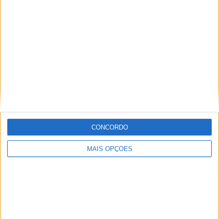
na carreira
POR
MIGUEL FRAGOSO
24 FEVEREIRO, 2026
0
AMA Supercross: 450SMX, Hunter
Lawrence conquista a sua primeira
vitória da época
POR
MIGUEL FRAGOSO
24 FEVEREIRO, 2026
0
AMA Supercross: Sr.Consistência!
Cooper Webb vence em Houston
POR
MIGUEL FRAGOSO
5 FEVEREIRO, 2026
0
CONCORDO
1
2
…
58
MAIS OPÇÕES
Tendências
Comentários
Novidades
MotoGP- Reviravolta com Oliveira na Honda