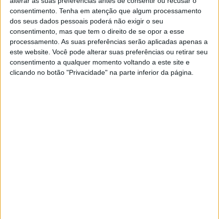
alterar as suas preferências antes de consentir ou recusar o
AMA Supercross: Ken Roczen vence em
consentimento.
Tenha em atenção que algum processamento
St.Louis e fica a 5 pontos de Lawrence
dos seus dados pessoais poderá não exigir o seu
POR
MIGUEL FRAGOSO
6 ABRIL, 2026
0
consentimento, mas que tem o direito de se opor a esse
processamento. As suas preferências serão aplicadas apenas a
AMA Supercross: 250SMX Divisão Leste,
este website. Você pode alterar suas preferências ou retirar seu
Cole Davies em grande forma domina
consentimento a qualquer momento voltando a este site e
POR
MIGUEL FRAGOSO
30 MARÇO, 2026
0
clicando no botão "Privacidade" na parte inferior da página.
AMA Supercross: Ao rubro! Roczen
vence em Ford Field; Tomac é o novo
líder
POR
MIGUEL FRAGOSO
30 MARÇO, 2026
0
AMA Supercross: 250SMX, Deegan
penalizado uma posição e vitória cai
sobre Cole Davies
POR
MIGUEL FRAGOSO
23 MARÇO, 2026
0
AMA Supercross: 450SMX, Hunter
Lawrence vence pela terceira vez e
reforça a liderança