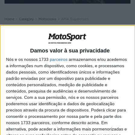
Home
Category
Motocross
AMA Supercross
AMA Supercross
AMA Supercross: Cole Davies conquista
Damos valor à sua privacidade
título 250SMX após corrida caótica
Nós e os nossos 1733
parceiros
armazenamos e/ou acedemos
POR
MIGUEL FRAGOSO
28 ABRIL, 2026
0
a informações num dispositivo, como cookies, e processamos
dados pessoais, como identificadores únicos e informações
AMA Supercross: Quarta vitória em cinco
padrão enviadas por um dispositivo para publicidade e
corridas coloca Ken Roczen no topo do
conteúdos personalizados, medição de publicidade e
campeonato
conteúdos, pesquisa de audiências e desenvolvimento de
POR
MIGUEL FRAGOSO
28 ABRIL, 2026
0
serviços.
Com a sua permissão, nós e os nossos parceiros
poderemos usar identificação e dados de geolocalização
AMA Supercross: Haiden Deegan domina
precisos através da procura de dispositivos. Poderá clicar para
em St.Louis e é bicampeão da Divisão
consentir o processamento por nossa parte e pela parte dos
Este
nossos 1733 parceiros, conforme descrito acima. Em
POR
MIGUEL FRAGOSO
6 ABRIL, 2026
0
alternativa, pode aceder a informações mais pormenorizadas e