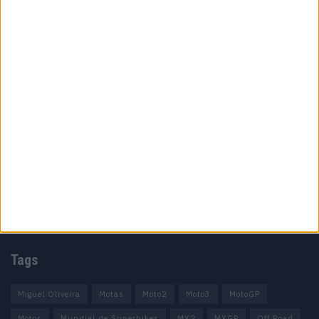
Especialistas em Motos, MotoGP, MXGP, Enduro, SuperBikes,
Motocross, Trial
Informação importante
Ficha técnica
Estatuto editorial
Política de privacidade
Termos e condições
Informação Legal
Como anunciar
Tags
Miguel Oliveira
Motas
Moto2
Moto3
MotoGP
Motos
Mundial de Superbikes
MX2
MXGP
Off Road