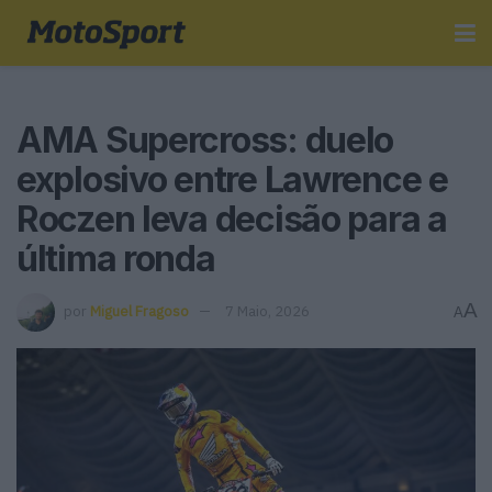
AMA Supercross: duelo
explosivo entre Lawrence e
Roczen leva decisão para a
última ronda
A
por
Miguel Fragoso
7 Maio, 2026
A