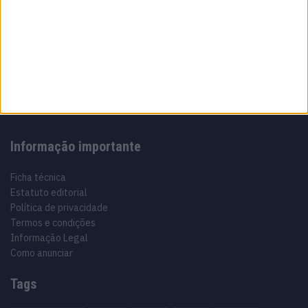
Sobre
Especialistas em Motos, MotoGP, MXGP, Enduro, SuperBikes,
Motocross, Trial
Informação importante
Ficha técnica
Estatuto editorial
Política de privacidade
Termos e condições
Informação Legal
Como anunciar
Tags