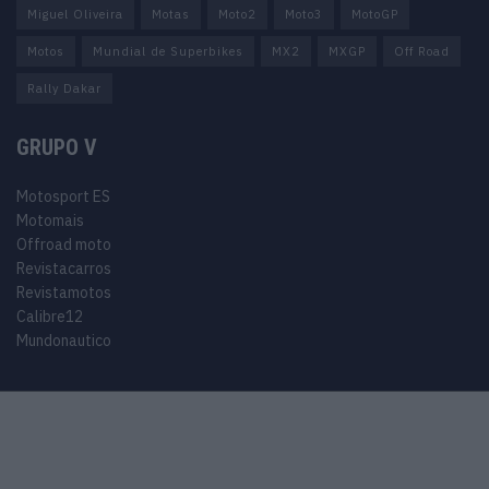
Miguel Oliveira
Motas
Moto2
Moto3
MotoGP
Motos
Mundial de Superbikes
MX2
MXGP
Off Road
Rally Dakar
GRUPO V
Motosport ES
Motomais
Offroad moto
Revistacarros
Revistamotos
Calibre12
Mundonautico
© 2024 Motosport copyright