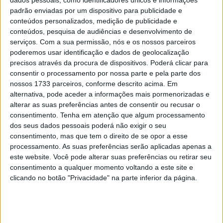
aguardado regresso à competição após lesão. Cooper
padrão enviadas por um dispositivo para publicidade e
Webb, da Monster Energy Yamaha Star Racing e atual
conteúdos personalizados, medição de publicidade e
campeão de Supercross, colocou-se em quarto, à frente
conteúdos, pesquisa de audiências e desenvolvimento de
de Ken Roczen, que carregava a placa vermelha pela
serviços.
Com a sua permissão, nós e os nossos parceiros
primeira vez esta temporada. Lawrence atacou
poderemos usar identificação e dados de geolocalização
precisos através da procura de dispositivos. Poderá clicar para
imediatamente e assumiu a liderança logo na segunda
consentir o processamento por nossa parte e pela parte dos
volta, enquanto Webb subia ao terceiro lugar e Roczen
nossos 1733 parceiros, conforme descrito acima. Em
ao quarto, depois de Tomac deixar a moto ir abaixo e
alternativa, pode aceder a informações mais pormenorizadas e
perder várias posições.
alterar as suas preferências antes de consentir ou recusar o
consentimento.
Tenha em atenção que algum processamento
Com pista livre pela frente, Lawrence rapidamente
dos seus dados pessoais poderá não exigir o seu
consentimento, mas que tem o direito de se opor a esse
construiu uma vantagem de vários segundos sobre o
processamento. As suas preferências serão aplicadas apenas a
restante pelotão, obrigando Roczen a aumentar o ritmo e
este website. Você pode alterar suas preferências ou retirar seu
recuperar posições. O alemão ultrapassou Webb e
consentimento a qualquer momento voltando a este site e
depois Prado para chegar ao segundo lugar. Roczen tinha
clicando no botão "Privacidade" na parte inferior da página.
então cerca de 4,5 segundos de desvantagem para
Lawrence, com pouco menos de 17 minutos restantes na
corrida.