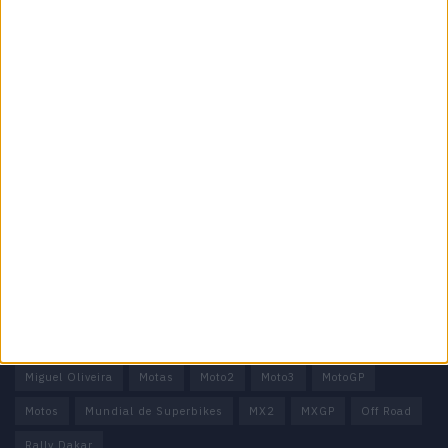
Motocross, Trial
Informação importante
Ficha técnica
Estatuto editorial
Política de privacidade
Termos e condições
Informação Legal
Como anunciar
Tags
Miguel Oliveira
Motas
Moto2
Moto3
MotoGP
Motos
Mundial de Superbikes
MX2
MXGP
Off Road
Rally Dakar