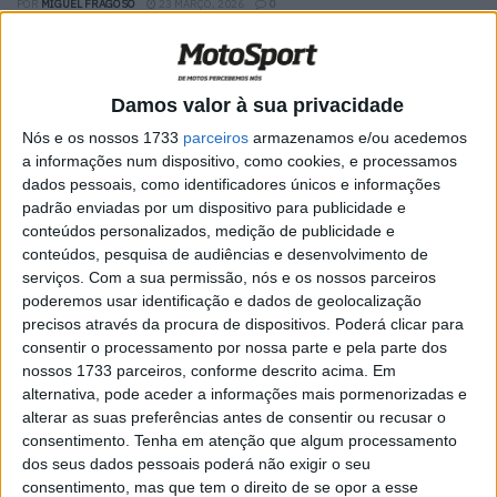
POR
MIGUEL FRAGOSO
23 MARÇO, 2026
0
AMA Supercross: Hunter Lawrence
vence em Indianapolis e amplia vantagem
sobre Tomac
Damos valor à sua privacidade
POR
MIGUEL FRAGOSO
10 MARÇO, 2026
0
Nós e os nossos 1733
parceiros
armazenamos e/ou acedemos
AMA Supercross: 450SMX, Hunter
a informações num dispositivo, como cookies, e processamos
Lawrence conquista a sua primeira
dados pessoais, como identificadores únicos e informações
vitória da época
padrão enviadas por um dispositivo para publicidade e
conteúdos personalizados, medição de publicidade e
POR
MIGUEL FRAGOSO
24 FEVEREIRO, 2026
0
conteúdos, pesquisa de audiências e desenvolvimento de
SMX Playoff: Hunter Lawrence vence em
serviços.
Com a sua permissão, nós e os nossos parceiros
St. Louis, Shimoda desafia as
poderemos usar identificação e dados de geolocalização
circunstâncias
precisos através da procura de dispositivos. Poderá clicar para
consentir o processamento por nossa parte e pela parte dos
POR
RICARDO FERREIRA
15 SETEMBRO, 2025
0
nossos 1733 parceiros, conforme descrito acima. Em
AMA Pro Motocross, Unadilla: Jett
alternativa, pode aceder a informações mais pormenorizadas e
Lawrence é o campeão de 2025
alterar as suas preferências antes de consentir ou recusar o
consentimento.
Tenha em atenção que algum processamento
POR
RICARDO FERREIRA
17 AGOSTO, 2025
0
dos seus dados pessoais poderá não exigir o seu
consentimento, mas que tem o direito de se opor a esse
AMA Pro Motocross 450: Hunter