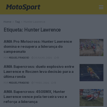
Home
Tag
Hunter Lawrence
Etiqueta:
Hunter Lawrence
AMA Pro Motocross: Hunter Lawrence
domina e recupera a liderança do
campeonato
POR
MIGUEL FRAGOSO
20 JULHO, 2026
0
AMA Supercross: duelo explosivo entre
Lawrence e Roczen leva decisão para a
última ronda
POR
MIGUEL FRAGOSO
7 MAIO, 2026
0
AMA Supercross: 450SMX, Hunter
Lawrence vence pela terceira vez e
reforça a liderança