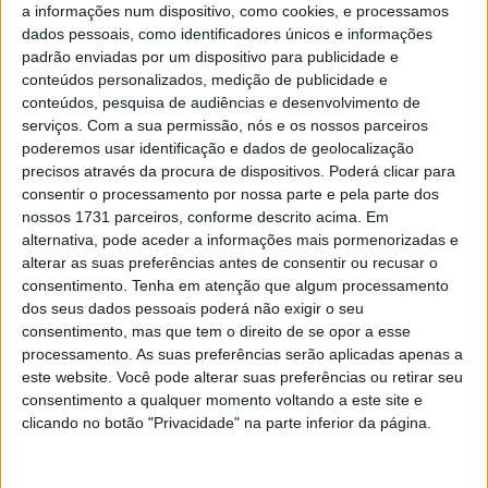
a informações num dispositivo, como cookies, e processamos
finalmente conquistar a placa #1 do Monster Energy
dados pessoais, como identificadores únicos e informações
AMA Supercross 450SX.
padrão enviadas por um dispositivo para publicidade e
conteúdos personalizados, medição de publicidade e
Podem olhar-se para todos os recordes — campeão mais
conteúdos, pesquisa de audiências e desenvolvimento de
velho pela primeira vez, maior número de temporadas no
serviços.
Com a sua permissão, nós e os nossos parceiros
poderemos usar identificação e dados de geolocalização
450SX antes de conquistar um título, primeiro campeão
precisos através da procura de dispositivos. Poderá clicar para
da Suzuki em 16 anos, entre muitos outros — mas esta
consentir o processamento por nossa parte e pela parte dos
conquista vai muito além das estatísticas.
nossos 1731 parceiros, conforme descrito acima. Em
alternativa, pode aceder a informações mais pormenorizadas e
alterar as suas preferências antes de consentir ou recusar o
consentimento.
Tenha em atenção que algum processamento
dos seus dados pessoais poderá não exigir o seu
consentimento, mas que tem o direito de se opor a esse
processamento. As suas preferências serão aplicadas apenas a
Fonte:Align Media
Fonte:Align Media
este website. Você pode alterar suas preferências ou retirar seu
consentimento a qualquer momento voltando a este site e
clicando no botão "Privacidade" na parte inferior da página.