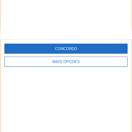
MotoGP: Marco Bezzecchi recebe luz verde para
correr em Silverstone
POR
MIGUEL FRAGOSO
6 AGOSTO, 2026
CONCORDO
MAIS OPÇÕES
Please
login
to join discussion
Novidades
Tendências
Comentários
MotoGP: Iker Lecuona ambiciona Top 10 em
Silverstone
6 AGOSTO, 2026
MotoGP: Marco Bezzecchi recebe luz verde
para correr em Silverstone