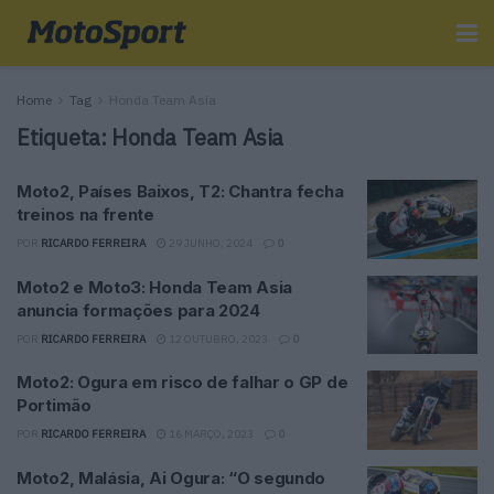
Home
Tag
Honda Team Asia
Etiqueta:
Honda Team Asia
Moto2, Países Baixos, T2: Chantra fecha
treinos na frente
POR
RICARDO FERREIRA
29 JUNHO, 2024
0
Moto2 e Moto3: Honda Team Asia
anuncia formações para 2024
POR
RICARDO FERREIRA
12 OUTUBRO, 2023
0
Moto2: Ogura em risco de falhar o GP de
Portimão
POR
RICARDO FERREIRA
16 MARÇO, 2023
0
Moto2, Malásia, Ai Ogura: “O segundo