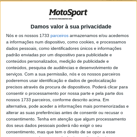
lugar não era para mim suficiente”
POR
RICARDO FERREIRA
23 OUTUBRO, 2022
0
Moto2, Austrália: Fernandez ou Ogura,
Damos valor à sua privacidade
factor de ‘desempate’ em jogo
Nós e os nossos 1733
parceiros
armazenamos e/ou acedemos
POR
RICARDO FERREIRA
15 OUTUBRO, 2022
0
a informações num dispositivo, como cookies, e processamos
Moto2, Tailândia: A primeira pole em
dados pessoais, como identificadores únicos e informações
casa de Chantra
padrão enviadas por um dispositivo para publicidade e
conteúdos personalizados, medição de publicidade e
POR
RICARDO FERREIRA
2 OUTUBRO, 2022
0
conteúdos, pesquisa de audiências e desenvolvimento de
serviços.
Com a sua permissão, nós e os nossos parceiros
Moto2, Japão, Ai Ogura (1º): “Uma vitória
poderemos usar identificação e dados de geolocalização
com muito significado porque foi em
precisos através da procura de dispositivos. Poderá clicar para
casa”
consentir o processamento por nossa parte e pela parte dos
POR
RICARDO FERREIRA
26 SETEMBRO, 2022
0
nossos 1733 parceiros, conforme descrito acima. Em
alternativa, pode aceder a informações mais pormenorizadas e
Moto2, Ai Ogura (1º): “Corremos juntos
alterar as suas preferências antes de consentir ou recusar o
desde o CEV e sabia que o Somkiat ia
consentimento.
Tenha em atenção que algum processamento
atacar”
dos seus dados pessoais poderá não exigir o seu
POR
RICARDO FERREIRA
21 AGOSTO, 2022
0
consentimento, mas que tem o direito de se opor a esse