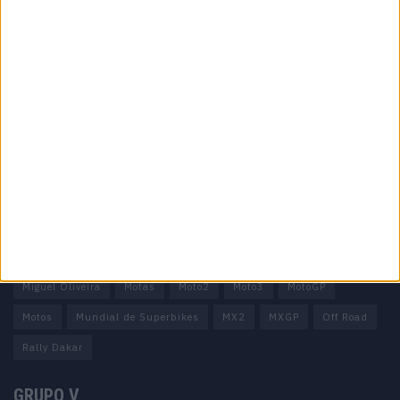
Informação importante
Ficha técnica
Estatuto editorial
Política de privacidade
Termos e condições
Informação Legal
Como anunciar
Tags
Miguel Oliveira
Motas
Moto2
Moto3
MotoGP
Motos
Mundial de Superbikes
MX2
MXGP
Off Road
Rally Dakar
GRUPO V