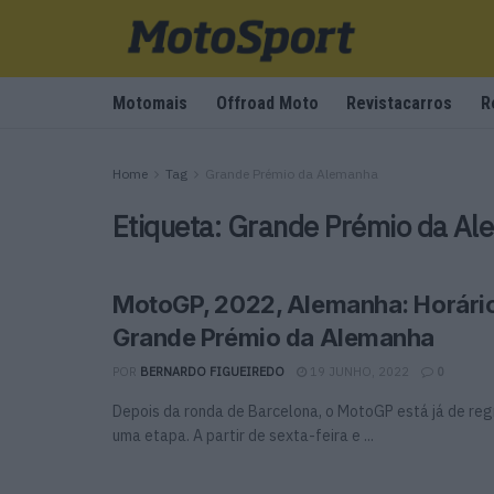
Motomais
Offroad Moto
Revistacarros
R
Home
Tag
Grande Prémio da Alemanha
Etiqueta:
Grande Prémio da Al
MotoGP, 2022, Alemanha: Horári
Grande Prémio da Alemanha
POR
BERNARDO FIGUEIREDO
19 JUNHO, 2022
0
Depois da ronda de Barcelona, o MotoGP está já de re
uma etapa. A partir de sexta-feira e ...