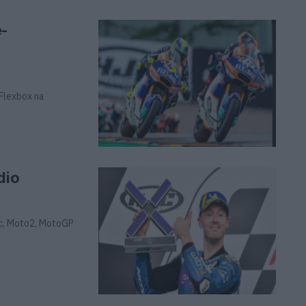
e-
Flexbox na
dio
5cc, Moto2, MotoGP