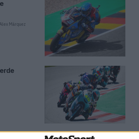
se
 Alex Márquez
perde
Elétrica