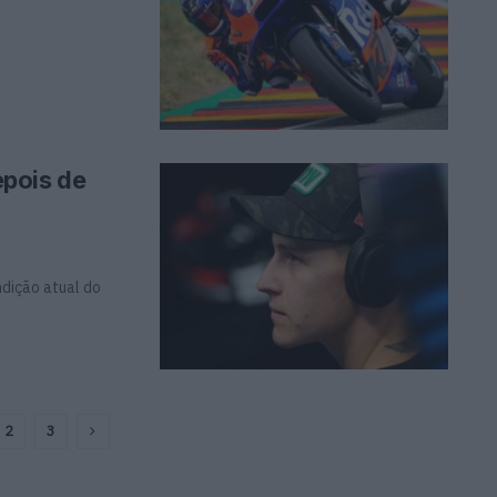
pois de
ndição atual do
2
3