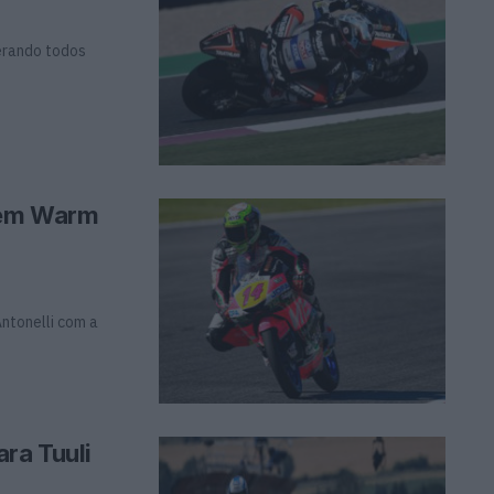
perando todos
o em Warm
Antonelli com a
ra Tuuli