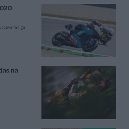
2020
ovocava fadiga
das na