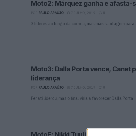
Moto2: Márquez ganha e afasta-
POR
PAULO ARAÚJO
7 JULHO, 2019
0
3 líderes ao longo da corrida, mas mais vantagem para
Moto3: Dalla Porta vence, Canet 
liderança
POR
PAULO ARAÚJO
7 JULHO, 2019
0
Fenati liderou, mas o final viria a favorecer Dalla Porta
MotoE: Nikki Tuuli vence primeira 