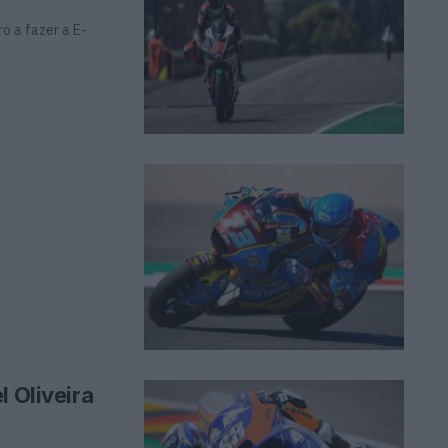
ro a fazer a E-
l Oliveira