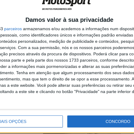
Damos valor à sua privacidade
ueda
33
parceiros
armazenamos e/ou acedemos a informações num dispositi
essoais, como identificadores únicos e informações padrão enviadas 
conteúdos personalizados, medição de publicidade e conteúdos, pesqui
serviços.
Com a sua permissão, nós e os nossos parceiros poderemos 
ção precisos através da procura de dispositivos. Poderá clicar para co
ossa parte e pela parte dos nossos 1733 parceiros, conforme descrit
, Oliveira
eder a informações mais pormenorizadas e alterar as suas preferência
timento.
Tenha em atenção que algum processamento dos seus dados
nsentimento, mas que tem o direito de se opor a esse processamento. A
as a este website. Você pode alterar suas preferências ou retirar seu
tando a este site e clicando no botão "Privacidade" na parte inferior 
nal
AIS OPÇÕES
CONCORDO
s rápido