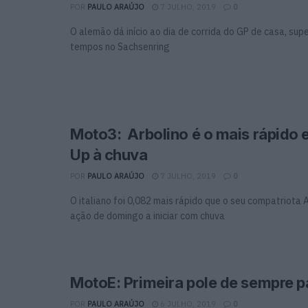
POR
PAULO ARAÚJO
7 JULHO, 2019
0
O alemão dá início ao dia de corrida do GP de casa, su
tempos no Sachsenring
Moto3: Arbolino é o mais rápid
Up à chuva
POR
PAULO ARAÚJO
7 JULHO, 2019
0
O italiano foi 0,082 mais rápido que o seu compatriota 
ação de domingo a iniciar com chuva
MotoE: Primeira pole de sempre pa
POR
PAULO ARAÚJO
6 JULHO, 2019
0