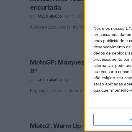
encurtada
POR
PAULO ARAÚJO
7 JULHO, 2019
0
A prova acabou por ter menos 3 voltas devido a uma q
Nós e os nossos 17
processamos dados p
para publicidade e 
desenvolvimento de 
dados de geolocaliza
processamento por n
MotoGP: Márquez domina Warm Up
alternativa, pode ac
8º
ou recusar o consen
não exigir o seu co
POR
PAULO ARAÚJO
7 JULHO, 2019
0
serão aplicadas apen
qualquer momento vol
Bagnaia, em forma, liderou a sessão até 4 minutos do fi
M
Moto2, Warm Up: Schrötter o mai