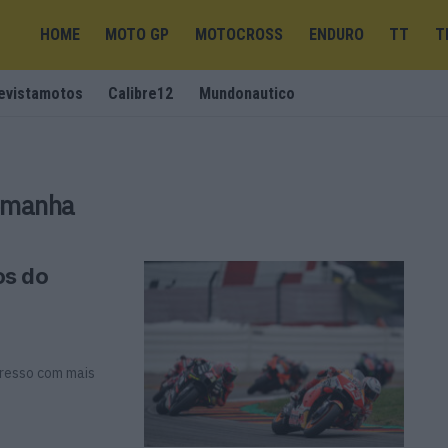
HOME
MOTO GP
MOTOCROSS
ENDURO
TT
T
evistamotos
Calibre12
Mundonautico
emanha
os do
gresso com mais