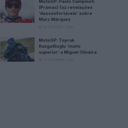
MotoGP: Paolo Campinoti
(Pramac) faz revelações
‘desconfortáveis’ sobre
Marc Márquez
16 OUTUBRO, 2025
MotoGP: Toprak
Razgatlioglu ‘muito
superior’ a Miguel Oliveira
29 DEZEMBRO, 2025