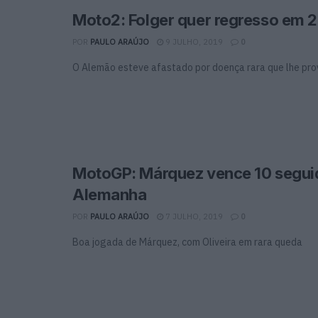
Moto2: Folger quer regresso em 
POR
PAULO ARAÚJO
9 JULHO, 2019
0
O Alemão esteve afastado por doença rara que lhe pr
MotoGP: Márquez vence 10 segui
Alemanha
POR
PAULO ARAÚJO
7 JULHO, 2019
0
Boa jogada de Márquez, com Oliveira em rara queda