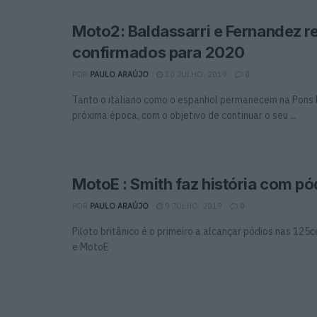
Moto2: Baldassarri e Fernandez r
confirmados para 2020
POR
PAULO ARAÚJO
30 JULHO, 2019
0
Tanto o italiano como o espanhol permanecem na Pons 
próxima época, com o objetivo de continuar o seu ...
MotoE : Smith faz história com pó
POR
PAULO ARAÚJO
9 JULHO, 2019
0
Piloto britânico é o primeiro a alcançar pódios nas 12
e MotoE