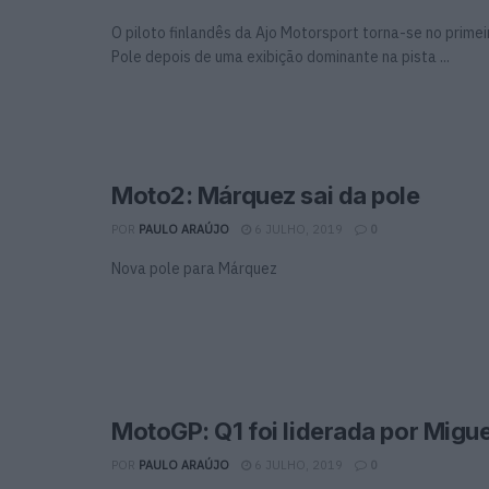
O piloto finlandês da Ajo Motorsport torna-se no primei
Pole depois de uma exibição dominante na pista ...
Moto2: Márquez sai da pole
POR
PAULO ARAÚJO
6 JULHO, 2019
0
Nova pole para Márquez
MotoGP: Q1 foi liderada por Migue
POR
PAULO ARAÚJO
6 JULHO, 2019
0