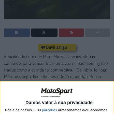
🔊 Ouvir artigo
A facilidade com que Marc Márquez se instalou no
comando, para vencer mais uma vez no Sachsenring não
traduz como a corrida foi competitiva… Do início, foi logo
Márquez, seguido de Viñales e todo o pelotão. Pouco
depois, com Viñales, Crutchlow, Miller e Rins a seguir,
Quartararo, que ia em 7º cai e quase leva consigo
Dovizioso, enquanto Rins vem para segundo, sendo o
Damos valor à sua privacidade
mais rápido em pista nessa altura.
Nós e os nossos 1733
parceiros
armazenamos e/ou acedemos
Oliveira que escolhera uma combinação de pneus