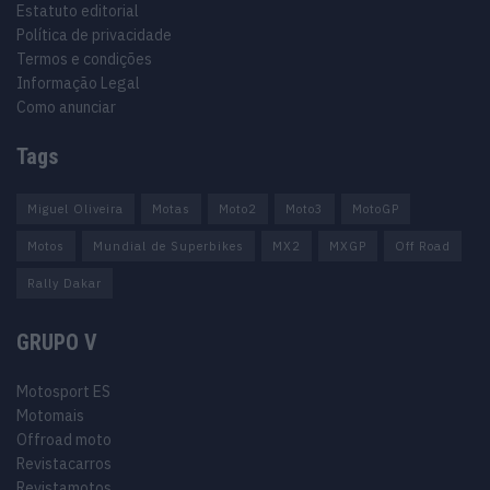
Estatuto editorial
Política de privacidade
Termos e condições
Informação Legal
Como anunciar
Tags
Miguel Oliveira
Motas
Moto2
Moto3
MotoGP
Motos
Mundial de Superbikes
MX2
MXGP
Off Road
Rally Dakar
GRUPO V
Motosport ES
Motomais
Offroad moto
Revistacarros
Revistamotos