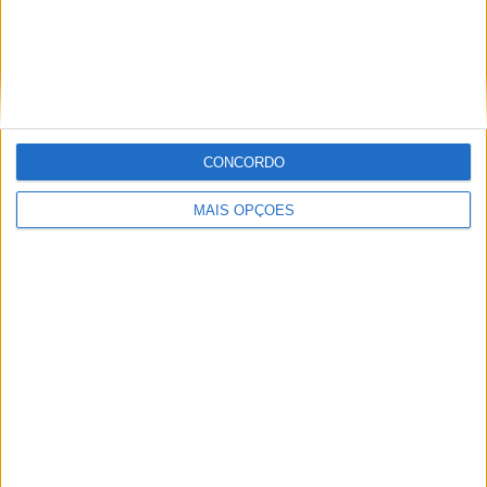
Paulo Araújo
CONCORDO
Jornalista especialista de velocidade, MotoGP e SBK
com mais de 36 anos de atividade, incluindo Imprensa,
MAIS OPÇÕES
Radio e TV e trabalhos publicados no Reino Unido,
Irlanda, Grécia, Canadá e Brasil além de Portugal
Artigos relacionados