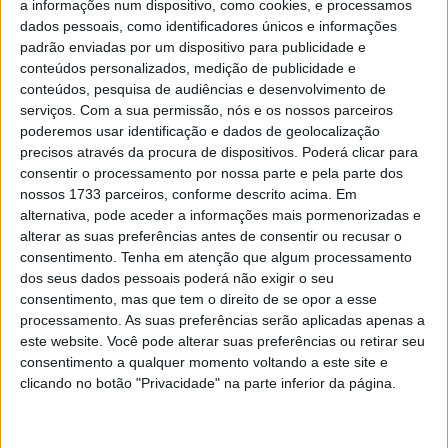
a informações num dispositivo, como cookies, e processamos
intermédio dianteiro e duro traseiro, cai logo à terceira
dados pessoais, como identificadores únicos e informações
padrão enviadas por um dispositivo para publicidade e
volta, como Zarco logo a seguir, mas o português
conteúdos personalizados, medição de publicidade e
regressa à pista e com tantas voltas a faltar, tem boas
conteúdos, pesquisa de audiências e desenvolvimento de
hipóteses de recuperar do 21º em que se encontra.
serviços.
Com a sua permissão, nós e os nossos parceiros
Começa uma recuperação titânica, de tal modo que está
poderemos usar identificação e dados de geolocalização
precisos através da procura de dispositivos. Poderá clicar para
a rodar a décimas do tempo de Rins, que é o mais rápido
consentir o processamento por nossa parte e pela parte dos
em pista… pelo menos até cair pouco depois para
nossos 1733 parceiros, conforme descrito acima. Em
desespero dos homens da Suzuki Ecstar.
alternativa, pode aceder a informações mais pormenorizadas e
alterar as suas preferências antes de consentir ou recusar o
Isto deixa Viñales em segundo e Crutchlow, que está
consentimento.
Tenha em atenção que algum processamento
fazer uma corrida sensacional, em 3º.
dos seus dados pessoais poderá não exigir o seu
consentimento, mas que tem o direito de se opor a esse
Artigos relacionados
processamento. As suas preferências serão aplicadas apenas a
este website. Você pode alterar suas preferências ou retirar seu
consentimento a qualquer momento voltando a este site e
Moto2 – Triumph revela o novo motor de
clicando no botão "Privacidade" na parte inferior da página.
competição para 2027
9 AGOSTO, 2026