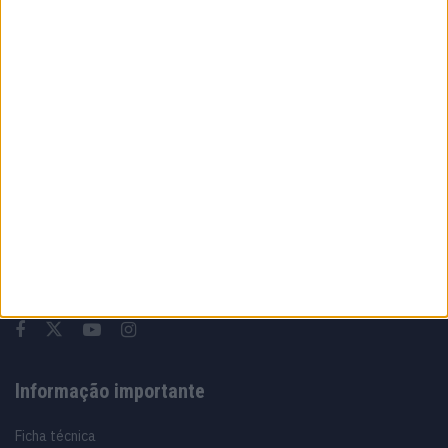
MotoGP: Moto2,Pole para Izan Guevara após
volta demolidora em Silverstone
8 AGOSTO, 2026
Sobre
Especialistas em Motos, MotoGP, MXGP, Enduro, SuperBikes,
Motocross, Trial
Informação importante
Ficha técnica