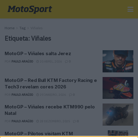
Home
Tag
Viñales
Etiqueta:
Viñales
MotoGP – Viñales salta Jerez
POR
PAULO ARAÚJO
20 ABRIL, 2026
0
MotoGP – Red Bull KTM Factory Racing e
Tech3 revelam cores 2026
POR
PAULO ARAÚJO
29 JANEIRO, 2026
0
MotoGP – Viñales recebe KTM990 pelo
Natal
POR
PAULO ARAÚJO
28 DEZEMBRO, 2025
0
MotoGP – Pilotos visitam KTM