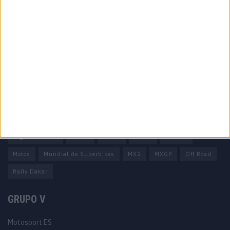
Informação importante
Ficha técnica
Estatuto editorial
Política de privacidade
Termos e condições
Informação Legal
Como anunciar
Tags
Miguel Oliveira
Motas
Moto2
Moto3
MotoGP
Motos
Mundial de Superbikes
MX2
MXGP
Off Road
Rally Dakar
GRUPO V
Motosport ES