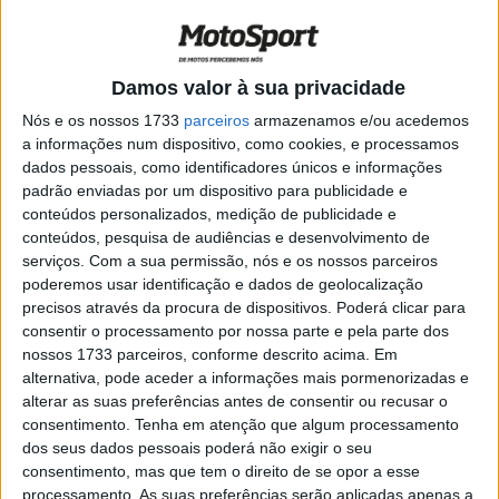
POR
PAULO ARAÚJO
16 DEZEMBRO, 2025
0
MotoGP – Jorge Lorenzo como ‘coach’
Damos valor à sua privacidade
de Viñales?
Nós e os nossos 1733
parceiros
armazenamos e/ou acedemos
POR
PAULO ARAÚJO
18 NOVEMBRO, 2025
0
a informações num dispositivo, como cookies, e processamos
dados pessoais, como identificadores únicos e informações
MotoGP – Viñales quer regressar em
padrão enviadas por um dispositivo para publicidade e
Portimão
conteúdos personalizados, medição de publicidade e
POR
PAULO ARAÚJO
2 NOVEMBRO, 2025
0
conteúdos, pesquisa de audiências e desenvolvimento de
serviços.
Com a sua permissão, nós e os nossos parceiros
Maverick Viñales fora do resto da
poderemos usar identificação e dados de geolocalização
Indonésia
precisos através da procura de dispositivos. Poderá clicar para
POR
PAULO ARAÚJO
5 OUTUBRO, 2025
0
consentir o processamento por nossa parte e pela parte dos
nossos 1733 parceiros, conforme descrito acima. Em
MotoGP: Maverick Viñales encantado
alternativa, pode aceder a informações mais pormenorizadas e
com a Volta à França
alterar as suas preferências antes de consentir ou recusar o
POR
RICARDO FERREIRA
27 JULHO, 2025
0
consentimento.
Tenha em atenção que algum processamento
dos seus dados pessoais poderá não exigir o seu
MotoGP, Massimo Rivola: “Um pódio na
consentimento, mas que tem o direito de se opor a esse
abertura no Qatar seria bom”
processamento. As suas preferências serão aplicadas apenas a