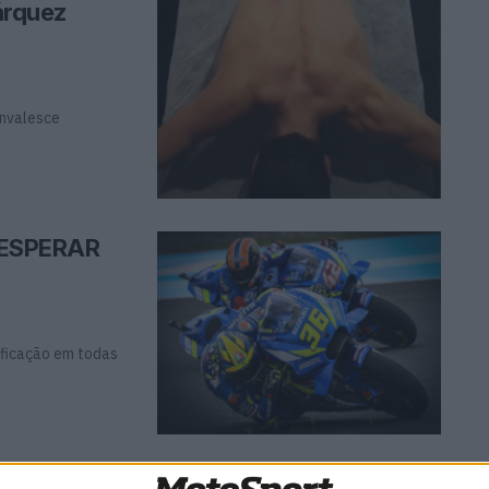
árquez
onvalesce
 ESPERAR
ificação em todas
 ESPERAR