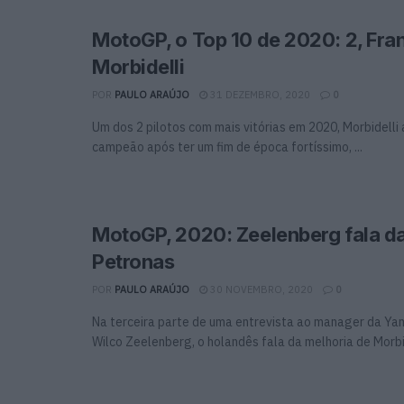
MotoGP, o Top 10 de 2020: 2, Fra
Morbidelli
POR
PAULO ARAÚJO
31 DEZEMBRO, 2020
0
Um dos 2 pilotos com mais vitórias em 2020, Morbidelli
campeão após ter um fim de época fortíssimo, ...
MotoGP, 2020: Zeelenberg fala d
Petronas
POR
PAULO ARAÚJO
30 NOVEMBRO, 2020
0
Na terceira parte de uma entrevista ao manager da Y
Wilco Zeelenberg, o holandês fala da melhoria de Morbide