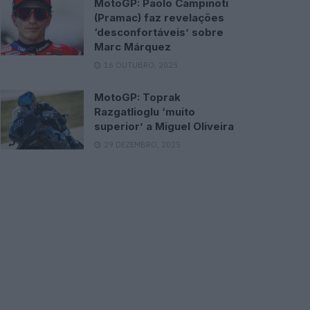
MotoGP: Paolo Campinoti
(Pramac) faz revelações
‘desconfortáveis’ sobre
Marc Márquez
16 OUTUBRO, 2025
MotoGP: Toprak
Razgatlioglu ‘muito
superior’ a Miguel Oliveira
29 DEZEMBRO, 2025