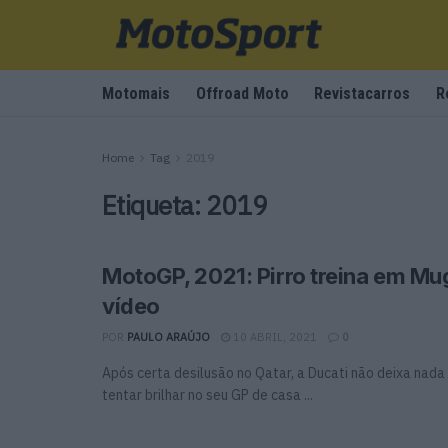
Motomais
Offroad Moto
Revistacarros
R
Home
Tag
2019
Etiqueta:
2019
MotoGP, 2021: Pirro treina em Mu
vídeo
POR
PAULO ARAÚJO
10 ABRIL, 2021
0
Após certa desilusão no Qatar, a Ducati não deixa nada
tentar brilhar no seu GP de casa ...