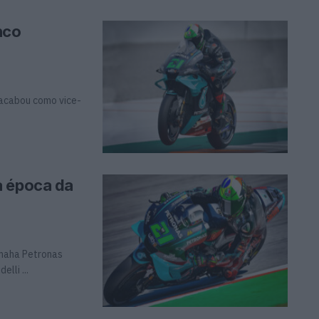
nco
 acabou como vice-
a época da
amaha Petronas
lli ...