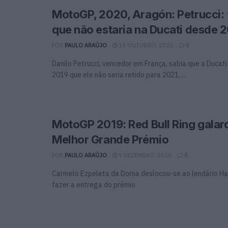
MotoGP, 2020, Aragón: Petrucci: 
que não estaria na Ducati desde 
POR
PAULO ARAÚJO
14 OUTUBRO, 2020
0
Danilo Petrucci, vencedor em França, sabia que a Ducati
2019 que ele não seria retido para 2021, ...
MotoGP 2019: Red Bull Ring gala
Melhor Grande Prémio
POR
PAULO ARAÚJO
9 DEZEMBRO, 2020
0
Carmelo Ezpeleta da Dorna deslocou-se ao lendário 
fazer a entrega do prémio