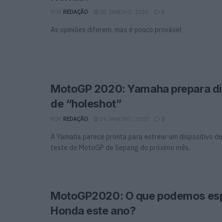
POR
REDAÇÃO
20 JANEIRO, 2020
0
As opiniões diferem, mas é pouco provável
MotoGP 2020: Yamaha prepara di
de “holeshot”
POR
REDAÇÃO
19 JANEIRO, 2020
0
A Yamaha parece pronta para estrear um dispositivo de
teste de MotoGP de Sepang do próximo mês.
MotoGP2020: O que podemos esp
Honda este ano?