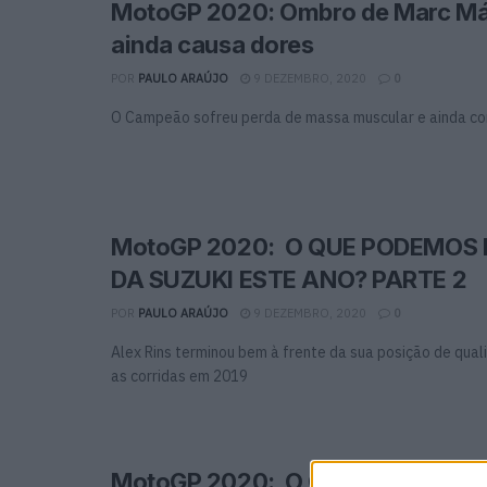
MotoGP 2020: Ombro de Marc M
ainda causa dores
POR
PAULO ARAÚJO
9 DEZEMBRO, 2020
0
O Campeão sofreu perda de massa muscular e ainda c
MotoGP 2020: O QUE PODEMOS
DA SUZUKI ESTE ANO? PARTE 2
POR
PAULO ARAÚJO
9 DEZEMBRO, 2020
0
Alex Rins terminou bem à frente da sua posição de qual
as corridas em 2019
MotoGP 2020: O QUE PODEMOS