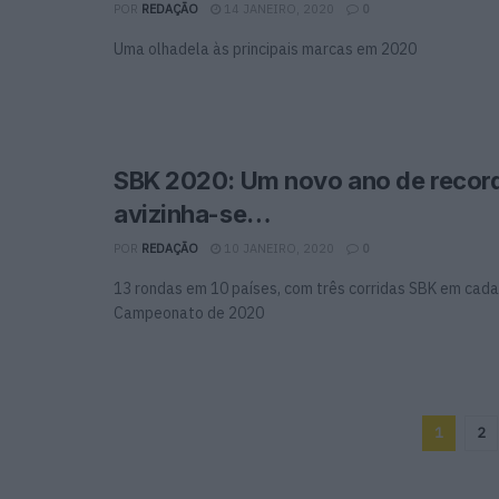
POR
REDAÇÃO
14 JANEIRO, 2020
0
Uma olhadela às principais marcas em 2020
SBK 2020: Um novo ano de recor
avizinha-se…
POR
REDAÇÃO
10 JANEIRO, 2020
0
13 rondas em 10 países, com três corridas SBK em cad
Campeonato de 2020
1
2