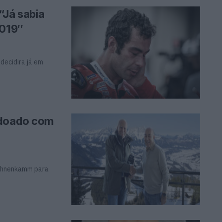
“Já sabia
2019″
 decidira já em
rdoado com
Hahnenkamm para