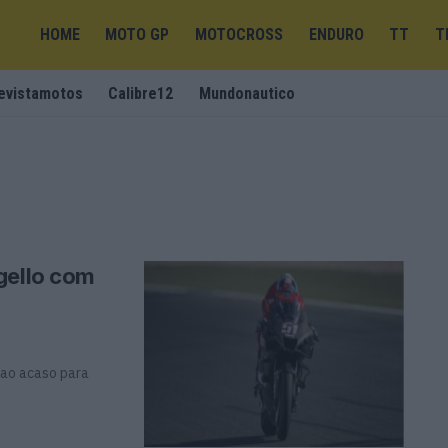
HOME
MOTO GP
MOTOCROSS
ENDURO
TT
T
evistamotos
Calibre12
Mundonautico
gello com
 ao acaso para