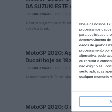
DA SUZUKI ESTE ANO? PARTE 1
POR
PAULO ARAÚJO
9 DEZEMBRO, 2020
0
A marca seguinte na série sobre o que cada fábrica pr
Nós e os nossos 17
2020 é a Suzuki.
processamos dados p
para publicidade e 
desenvolvimento de 
dados de geolocaliza
processamento por n
MotoGP 2020: Apresentação da 
alternativa, pode ac
Ducati hoje às 19:00h
ou recusar o consen
não exigir o seu co
POR
PAULO ARAÚJO
9 DEZEMBRO, 2020
0
serão aplicadas apen
qualquer momento vol
As novas cores da Ducati são as primeiras a ser revela
M
MotoGP 2020: O que podemos es