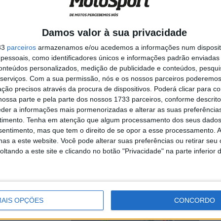
Damos valor à sua privacidade
ocura alcançar em
33
parceiros
armazenamos e/ou acedemos a informações num dispositi
essoais, como identificadores únicos e informações padrão enviadas 
conteúdos personalizados, medição de publicidade e conteúdos, pesqui
serviços.
Com a sua permissão, nós e os nossos parceiros poderemos 
ção precisos através da procura de dispositivos. Poderá clicar para co
ossa parte e pela parte dos nossos 1733 parceiros, conforme descrit
equipa
eder a informações mais pormenorizadas e alterar as suas preferência
timento.
Tenha em atenção que algum processamento dos seus dados
nsentimento, mas que tem o direito de se opor a esse processamento. A
as a este website. Você pode alterar suas preferências ou retirar seu
tando a este site e clicando no botão "Privacidade" na parte inferior 
das
AIS OPÇÕES
CONCORDO
perar da