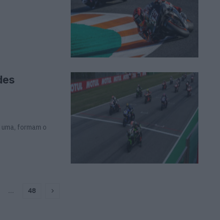
des
a uma, formam o
…
48