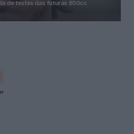
a de testes das futuras 850cc
er