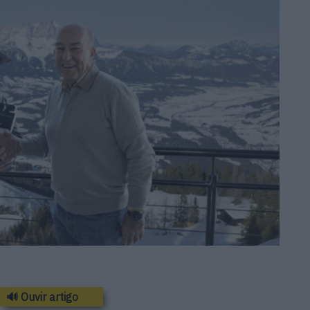
🔊 Ouvir artigo