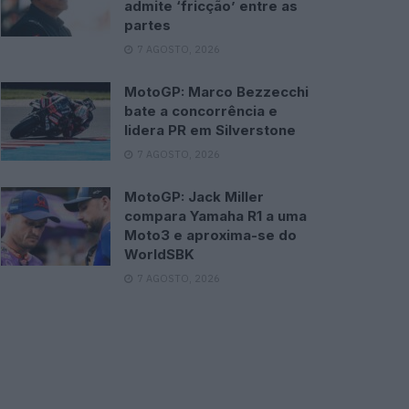
admite ‘fricção’ entre as
partes
7 AGOSTO, 2026
MotoGP: Marco Bezzecchi
bate a concorrência e
lidera PR em Silverstone
7 AGOSTO, 2026
MotoGP: Jack Miller
compara Yamaha R1 a uma
Moto3 e aproxima-se do
WorldSBK
7 AGOSTO, 2026