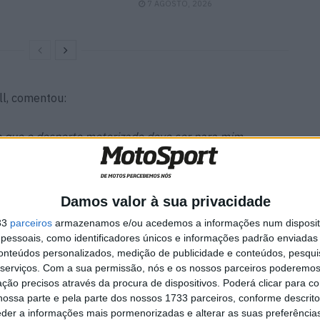
7 AGOSTO, 2026
ll, comentou:
 que o desporto motorizado deve ser para mim.
ar duas vezes o Prémio de melhor Grand Prix desta
 enche de orgulho e é um reconhecimento de todo o
fins de semana de corrida.Uma recompensa ainda maior
Damos valor à sua privacidade
s – os da Red Bull Ring e também os que assistem ao
33
parceiros
armazenamos e/ou acedemos a informações num dispositi
o ao Spielberg mostra o nosso compromisso de longo
essoais, como identificadores únicos e informações padrão enviadas 
o e mostra o quanto apreciamos Carmelo Ezpeleta”.
conteúdos personalizados, medição de publicidade e conteúdos, pesqui
serviços.
Com a sua permissão, nós e os nossos parceiros poderemos 
ção precisos através da procura de dispositivos. Poderá clicar para co
orts, acrescentou: “
Estou muito feliz por ver a Áustria
ossa parte e pela parte dos nossos 1733 parceiros, conforme descrit
 Prémio e por estar aqui neste belo país para
eder a informações mais pormenorizadas e alterar as suas preferência