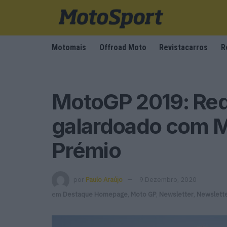
Motomais
Offroad Moto
Revistacarros
R
MotoGP 2019: Red 
galardoado com 
Prémio
por
Paulo Araújo
9 Dezembro, 2020
em
Destaque Homepage
,
Moto GP
,
Newsletter
,
Newslett