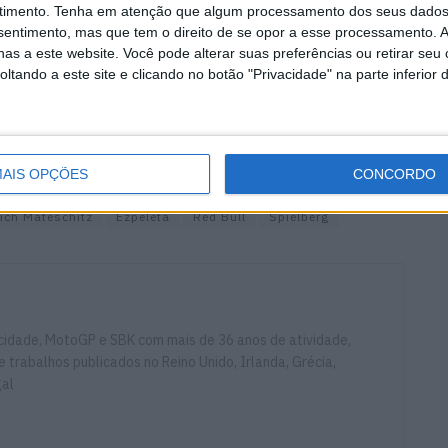
Dietrich Mateschitz. O Red Bull Ring é uma instalação
timento.
Tenha em atenção que algum processamento dos seus dados
 incrível, com ótimas instalações e funcionários que
nsentimento, mas que tem o direito de se opor a esse processamento. A
as a este website. Você pode alterar suas preferências ou retirar seu
 que todos que visitam Spielberg ficam grandes fãs da
tando a este site e clicando no botão "Privacidade" na parte inferior 
merece esse Prémio.”
e corridas espetaculares desde que voltámos a
stamos todos ansiosos para voltar este ano!”
AIS OPÇÕES
CONCORDO
rich Mateschitz
Ezpeleta
Red Bull
Spielberg
ocidade, MotoGP e SBK com mais de 36 anos de atividade,
e trabalhos publicados no Reino Unido, Irlanda, Grécia,
gal