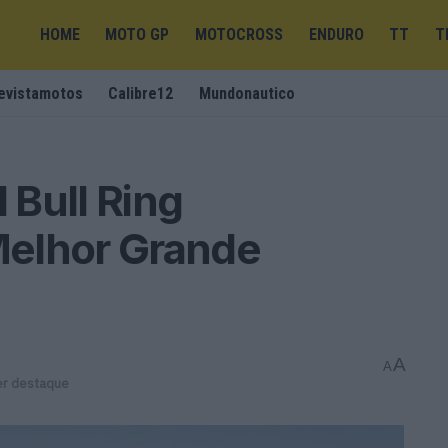
HOME
MOTO GP
MOTOCROSS
ENDURO
TT
T
evistamotos
Calibre12
Mundonautico
Bull Ring
Melhor Grande
A
A
er destaque