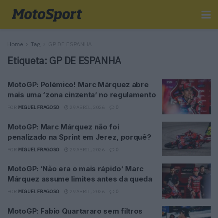
Home
Tag
GP DE ESPANHA
Etiqueta:
GP DE ESPANHA
MotoGP: Polémico! Marc Márquez abre
mais uma ‘zona cinzenta’ no regulamento
POR
MIGUEL FRAGOSO
29 ABRIL, 2026
0
MotoGP: Marc Márquez não foi
penalizado na Sprint em Jerez, porquê?
POR
MIGUEL FRAGOSO
29 ABRIL, 2026
0
MotoGP: ‘Não era o mais rápido’ Marc
Márquez assume limites antes da queda
POR
MIGUEL FRAGOSO
29 ABRIL, 2026
0
MotoGP: Fabio Quartararo sem filtros