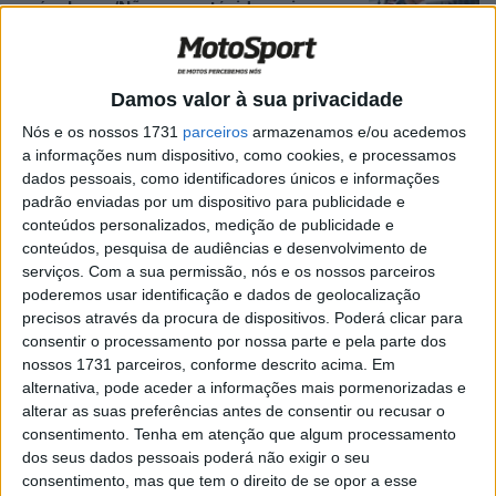
após Jerez ‘Não sou estúpido, sei o que
estou a perder”
POR
MIGUEL FRAGOSO
27 ABRIL, 2026
0
Damos valor à sua privacidade
MotoGP: Francesco Bagnaia revela o
problema para o abandono em Jerez
Nós e os nossos 1731
parceiros
armazenamos e/ou acedemos
POR
MIGUEL FRAGOSO
27 ABRIL, 2026
0
a informações num dispositivo, como cookies, e processamos
dados pessoais, como identificadores únicos e informações
MotoGP: Alex Márquez ‘não tenho
padrão enviadas por um dispositivo para publicidade e
respostas’ para o sucesso em Jerez
conteúdos personalizados, medição de publicidade e
conteúdos, pesquisa de audiências e desenvolvimento de
POR
MIGUEL FRAGOSO
27 ABRIL, 2026
0
serviços.
Com a sua permissão, nós e os nossos parceiros
MotoGP: Yamaha ainda não convence,
poderemos usar identificação e dados de geolocalização
mas Toprak Razgatlioglu vê luz ao fundo
precisos através da procura de dispositivos. Poderá clicar para
do túnel
consentir o processamento por nossa parte e pela parte dos
nossos 1731 parceiros, conforme descrito acima. Em
POR
MIGUEL FRAGOSO
27 ABRIL, 2026
0
alternativa, pode aceder a informações mais pormenorizadas e
MotoGP: Marc Márquez assume culpa
alterar as suas preferências antes de consentir ou recusar o
‘foi apenas um erro’
consentimento.
Tenha em atenção que algum processamento
dos seus dados pessoais poderá não exigir o seu
POR
MIGUEL FRAGOSO
26 ABRIL, 2026
0
consentimento, mas que tem o direito de se opor a esse