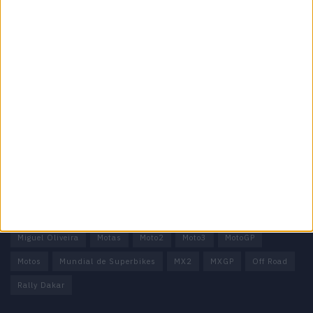
Informação importante
Ficha técnica
Estatuto editorial
Política de privacidade
Termos e condições
Informação Legal
Como anunciar
Tags
Miguel Oliveira
Motas
Moto2
Moto3
MotoGP
Motos
Mundial de Superbikes
MX2
MXGP
Off Road
Rally Dakar