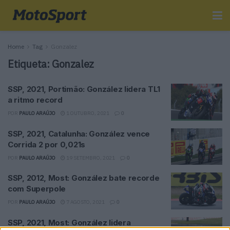
Home
Tag
Gonzalez
Etiqueta:
Gonzalez
SSP, 2021, Portimão: González lidera TL1
a ritmo record
POR
PAULO ARAÚJO
1 OUTUBRO, 2021
0
SSP, 2021, Catalunha: González vence
Corrida 2 por 0,021s
POR
PAULO ARAÚJO
19 SETEMBRO, 2021
0
SSP, 2012, Most: González bate recorde
com Superpole
POR
PAULO ARAÚJO
7 AGOSTO, 2021
0
SSP, 2021, Most: González lidera