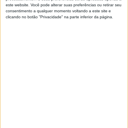
este website. Você pode alterar suas preferências ou retirar seu
POR
REDAÇÃO
19 DEZEMBRO, 2019
0
consentimento a qualquer momento voltando a este site e
SBK: Campeões também na Gala FIM
clicando no botão "Privacidade" na parte inferior da página.
POR
PAULO ARAÚJO
5 DEZEMBRO, 2019
0
SSP: Gonzalez testou Kawasaki ZX6R
POR
REDAÇÃO
19 NOVEMBRO, 2019
0
SSP300 Qatar: Deroue vence corrida e
cimenta vice
POR
PAULO ARAÚJO
26 OUTUBRO, 2019
0
SSP300, Qatar: Ana Carrasco na pole
POR
PAULO ARAÚJO
25 OUTUBRO, 2019
0
SSP300, Qatar: Ontem Gonzalez, hoje
Carrasco