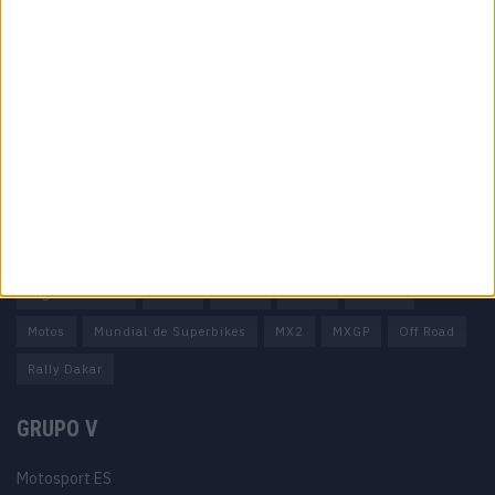
Informação importante
Ficha técnica
Estatuto editorial
Política de privacidade
Termos e condições
Informação Legal
Como anunciar
Tags
Miguel Oliveira
Motas
Moto2
Moto3
MotoGP
Motos
Mundial de Superbikes
MX2
MXGP
Off Road
Rally Dakar
GRUPO V
Motosport ES