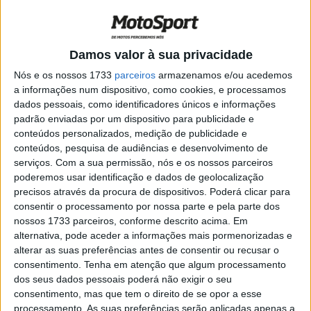
Hobelsberger em TL1 complicado
POR
PAULO ARAÚJO
6 AGOSTO, 2021
0
SSP, 2021: Manuel González operado à
Damos valor à sua privacidade
tendinite
Nós e os nossos 1733
parceiros
armazenamos e/ou acedemos
POR
PAULO ARAÚJO
28 JULHO, 2021
0
a informações num dispositivo, como cookies, e processamos
dados pessoais, como identificadores únicos e informações
SSP, 2021, Misano: González volta a
padrão enviadas por um dispositivo para publicidade e
dominar no TL2
conteúdos personalizados, medição de publicidade e
POR
PAULO ARAÚJO
11 JUNHO, 2021
0
conteúdos, pesquisa de audiências e desenvolvimento de
serviços.
Com a sua permissão, nós e os nossos parceiros
SSP 2020: Lugar aos mais jovens!
poderemos usar identificação e dados de geolocalização
POR
REDAÇÃO
16 JANEIRO, 2020
0
precisos através da procura de dispositivos. Poderá clicar para
consentir o processamento por nossa parte e pela parte dos
nossos 1733 parceiros, conforme descrito acima. Em
SBK 2020: Um novo ano de recordes
alternativa, pode aceder a informações mais pormenorizadas e
avizinha-se…
alterar as suas preferências antes de consentir ou recusar o
POR
REDAÇÃO
10 JANEIRO, 2020
0
consentimento.
Tenha em atenção que algum processamento
dos seus dados pessoais poderá não exigir o seu
SSP300: González é o mais jovem
consentimento, mas que tem o direito de se opor a esse
campeão de sempre
processamento. As suas preferências serão aplicadas apenas a